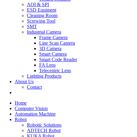
AOI & SPI
ESD Equiment
Cleaning Room
Screwing Tool
SMT
Industrial Camera
Frame Camera
Line Scan Camera
3D Camera
Smart Camera
Smart Code Reader
FA Lens
Telecentric Lens
Lighting Products
About Us
Contact
Home
Computer Vision
Automation Machine
Robot
Robotic Solutions
ADTECH Robot
KUKA Robot