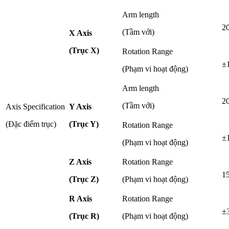
Arm length
2
(Tầm với)
X Axis
(Trục X)
Rotation Range
±
(Phạm vi hoạt động)
Arm length
2
(Tầm với)
Axis Specification
Y Axis
(Đặc điểm trục)
(Trục Y)
Rotation Range
±
(Phạm vi hoạt động)
Z Axis
Rotation Range
1
(Trục Z)
(Phạm vi hoạt động)
R Axis
Rotation Range
±
(Trục R)
(Phạm vi hoạt động)