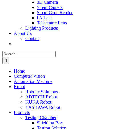
3D Camera
Smart Camera
Smart Code Reader
FA Lens
Telecentric Lens
Lighting Products
About Us
Contact
Search
for:
Home
Computer Vision
Automation Machine
Robot
Robotic Solutions
ADTECH Robot
KUKA Robot
YASKAWA Robot
Products
Testing Chamber
Shielding Box
Testing Solution