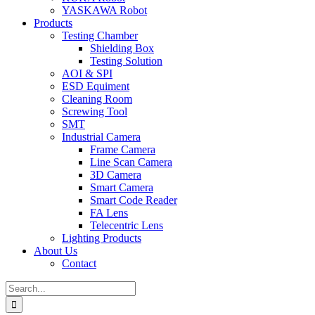
YASKAWA Robot
Products
Testing Chamber
Shielding Box
Testing Solution
AOI & SPI
ESD Equiment
Cleaning Room
Screwing Tool
SMT
Industrial Camera
Frame Camera
Line Scan Camera
3D Camera
Smart Camera
Smart Code Reader
FA Lens
Telecentric Lens
Lighting Products
About Us
Contact
Search
for: