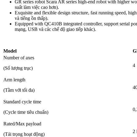
GR series robot Scara AR series high-end robot with higher wor
suất làm việc cao hơn)
.
Exquisite and flexible design structure, fast running speed, hig
và tiếng ồn thấp).
Equipped with QC410B integrated controller, support serial 
mạng, USB và các chế độ giao tiếp khác).
Model
G
Number of axes
4
(Số lượng trục)
Arm length
4
(Tầm với tối đa)
Standard cycle time
0,
(Cycle time tiêu chuẩn)
Rated/Max payload
2 
(Tải trọng hoạt động)