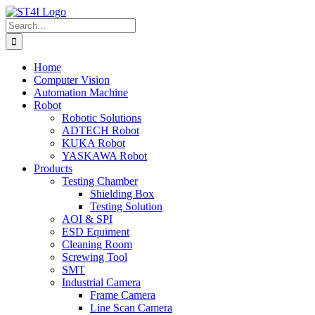
Skip
to
Search
content
for:
Home
Computer Vision
Automation Machine
Robot
Robotic Solutions
ADTECH Robot
KUKA Robot
YASKAWA Robot
Products
Testing Chamber
Shielding Box
Testing Solution
AOI & SPI
ESD Equiment
Cleaning Room
Screwing Tool
SMT
Industrial Camera
Frame Camera
Line Scan Camera