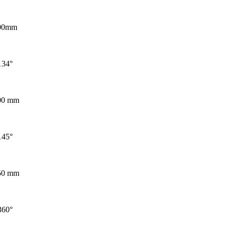
00mm
134°
00 mm
145°
50 mm
360°