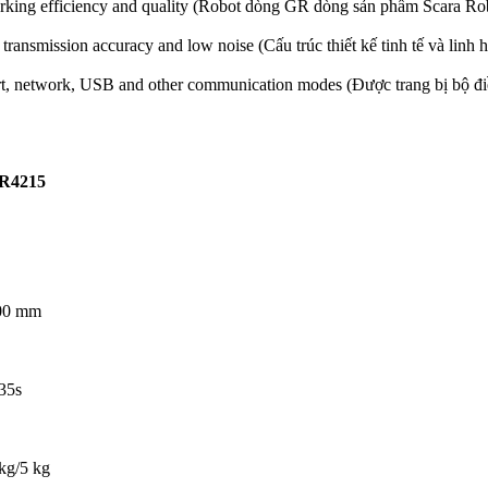
king efficiency and quality (
Robot dòng GR dòng sản phẩm Scara Robo
h transmission accuracy and low noise (
Cấu trúc thiết kế tinh tế và linh
port, network, USB and other communication modes (Đ
ược trang bị bộ đ
R4215
00 mm
35s
kg/5 kg