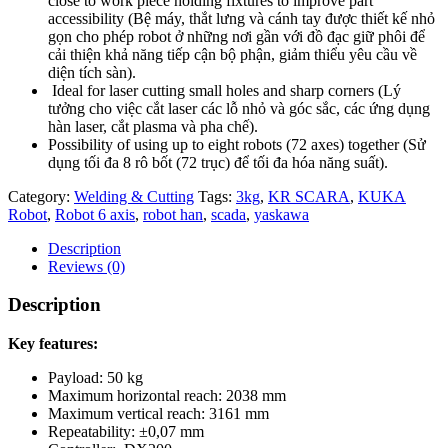
close to work piece holding fixtures to improve part
accessibility (Bệ máy, thắt lưng và cánh tay được thiết kế nhỏ
gọn cho phép robot ở những nơi gần với đồ đạc giữ phôi để
cải thiện khả năng tiếp cận bộ phận, giảm thiểu yêu cầu về
diện tích sàn).
Ideal for laser cutting small holes and sharp corners (Lý
tưởng cho việc cắt laser các lỗ nhỏ và góc sắc, các ứng dụng
hàn laser, cắt plasma và pha chế).
Possibility of using up to eight robots (72 axes) together (Sử
dụng tối đa 8 rô bốt (72 trục) để tối đa hóa năng suất).
Category:
Welding & Cutting
Tags:
3kg
,
KR SCARA
,
KUKA
Robot
,
Robot 6 axis
,
robot han
,
scada
,
yaskawa
Description
Reviews (0)
Description
Key features:
Payload: 50 kg
Maximum horizontal reach: 2038 mm
Maximum vertical reach: 3161 mm
Repeatability: ±0,07 mm