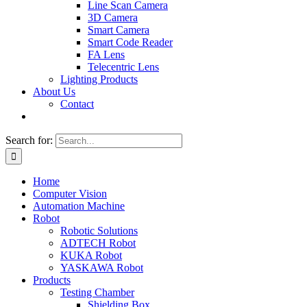
Line Scan Camera
3D Camera
Smart Camera
Smart Code Reader
FA Lens
Telecentric Lens
Lighting Products
About Us
Contact
Search for:
Home
Computer Vision
Automation Machine
Robot
Robotic Solutions
ADTECH Robot
KUKA Robot
YASKAWA Robot
Products
Testing Chamber
Shielding Box