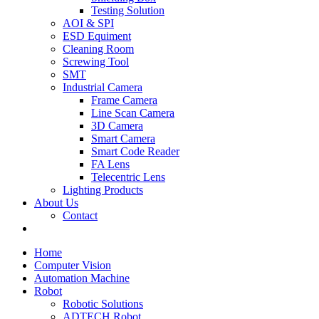
Testing Solution
AOI & SPI
ESD Equiment
Cleaning Room
Screwing Tool
SMT
Industrial Camera
Frame Camera
Line Scan Camera
3D Camera
Smart Camera
Smart Code Reader
FA Lens
Telecentric Lens
Lighting Products
About Us
Contact
Home
Computer Vision
Automation Machine
Robot
Robotic Solutions
ADTECH Robot