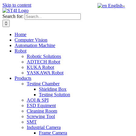
Skip to content
English
▼
Search for:
Home
Computer Vision
Automation Machine
Robot
Robotic Solutions
ADTECH Robot
KUKA Robot
YASKAWA Robot
Products
Testing Chamber
Shielding Box
Testing Solution
AOI & SPI
ESD Equiment
Cleaning Room
Screwing Tool
SMT
Industrial Camera
Frame Camera