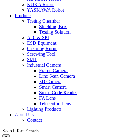
KUKA Robot
YASKAWA Robot
Products
Testing Chamber
Shielding Box
Testing Solution
AOI & SPI
ESD Equiment
Cleaning Room
Screwing Tool
SMT
Industrial Camera
Frame Camera
Line Scan Camera
3D Camera
Smart Camera
Smart Code Reader
FA Lens
Telecentric Lens
Lighting Products
About Us
Contact
Search for: