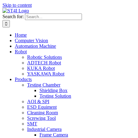
Skip to content
Search for:
Home
Computer Vision
Automation Machine
Robot
Robotic Solutions
ADTECH Robot
KUKA Robot
YASKAWA Robot
Products
Testing Chamber
Shielding Box
Testing Solution
AOI & SPI
ESD Equiment
Cleaning Room
Screwing Tool
SMT
Industrial Camera
Frame Camera