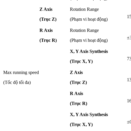
Z Axis
Rotation Range
1
(Trục Z)
(Phạm vi hoạt động)
R Axis
Rotation Range
±
(Trục R)
(Phạm vi hoạt động)
X, Y Axis Synthesis
7
(Trục X, Y)
Max running speed
Z Axis
1
(Tốc độ tối đa)
(Trục Z)
R Axis
16
(Trục R)
X, Y Axis Synthesis
±
(Trục X, Y)