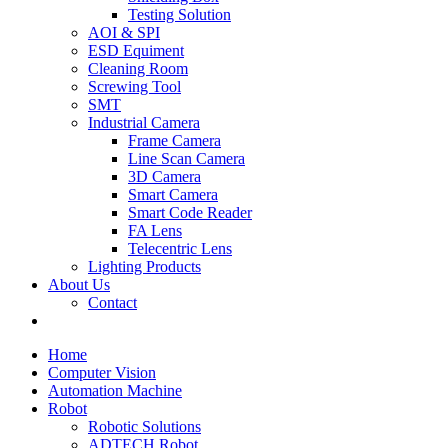
Testing Solution
AOI & SPI
ESD Equiment
Cleaning Room
Screwing Tool
SMT
Industrial Camera
Frame Camera
Line Scan Camera
3D Camera
Smart Camera
Smart Code Reader
FA Lens
Telecentric Lens
Lighting Products
About Us
Contact
Home
Computer Vision
Automation Machine
Robot
Robotic Solutions
ADTECH Robot