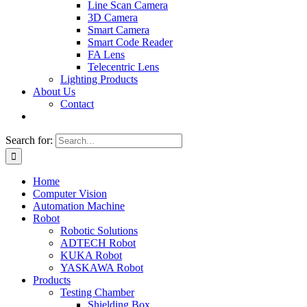
Line Scan Camera
3D Camera
Smart Camera
Smart Code Reader
FA Lens
Telecentric Lens
Lighting Products
About Us
Contact
Search for:
Home
Computer Vision
Automation Machine
Robot
Robotic Solutions
ADTECH Robot
KUKA Robot
YASKAWA Robot
Products
Testing Chamber
Shielding Box