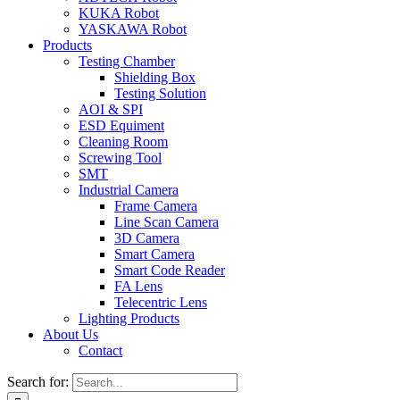
KUKA Robot
YASKAWA Robot
Products
Testing Chamber
Shielding Box
Testing Solution
AOI & SPI
ESD Equiment
Cleaning Room
Screwing Tool
SMT
Industrial Camera
Frame Camera
Line Scan Camera
3D Camera
Smart Camera
Smart Code Reader
FA Lens
Telecentric Lens
Lighting Products
About Us
Contact
Search for: