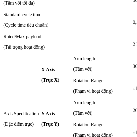
5
(Tầm với tối đa)
Standard cycle time
0,
(Cycle time tiêu chuẩn)
Rated/Max payload
2 
(Tải trọng hoạt động)
Arm length
3
(Tầm với)
X Axis
(Trục X)
Rotation Range
±
(Phạm vi hoạt động)
Arm length
2
(Tầm với)
Axis Specification
Y Axis
(Đặc điểm trục)
(Trục Y)
Rotation Range
±
(Phạm vi hoạt động)