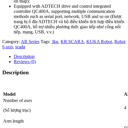
ồn thấp);
Equipped with ADTECH drive and control integrated
controller QC400A, supporting multiple communication
methods such as serial port, network, USB and so on (Được
trang bị ổ đĩa ADTECH và bộ điều khiển tích hợp điều khiển
QC400A, hỗ trợ nhiều phương thức giao tiếp như cổng nối
tiếp, mạng, USB, v.v.)
Category:
AR Series
Tags:
3kg
,
KR SCARA
,
KUKA Robot
,
Robot
6 axis
,
scada
Description
Reviews (0)
Description
Model
A
Number of axes
4
(Số lượng trục)
Arm length