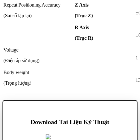
Repeat Positioning Accuracy
Z Axis
±
(Sai số lặp lại)
(Trục Z)
R Axis
±
(Trục R)
Voltage
1
(Điện áp sử dụng)
Body weight
13
(Trọng lượng)
Download Tài Liệu Kỹ Thuật