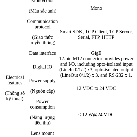
Mono/color
Mono
(Màu sắc ảnh)
Communication
protocol
Smart SDK, TCP Client, TCP Server,
(Giao thức
Serial, FTP, HTTP
truyền thông)
Data interface
GigE
12-pin M12 connector provides power
and I/O, including opto-isolated input
Digital IO
(LineIn 0/1/2) x3, opto-isolated output
(LineOut 0/1/2) x 3, and RS-232 x 1.
Electrical
Power supply
features
12 VDC to 24 VDC
(Nguồn cấp)
(Thông số
kỹ thuật)
Power
consumption
< 12 W@24 VDC
(Năng lượng
tiêu thụ)
Lens mount