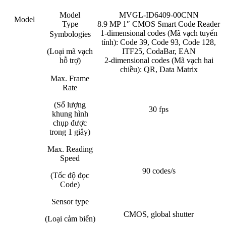
Model
MVGL-ID6409-00CNN
Model
Type
8.9 MP 1″ CMOS Smart Code Reader
1-dimensional codes (Mã vạch tuyến
Symbologies
tính): Code 39, Code 93, Code 128,
(Loại mã vạch
ITF25, CodaBar, EAN
hỗ trợ)
2-dimensional codes (Mã vạch hai
chiều): QR, Data Matrix
Max. Frame
Rate
(Số lượng
30 fps
khung hình
chụp được
trong 1 giây)
Max. Reading
Speed
90 codes/s
(Tốc độ đọc
Code)
Sensor type
CMOS, global shutter
(Loại cảm biến)