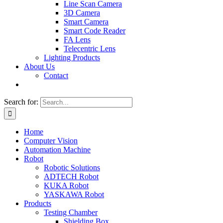
Line Scan Camera
3D Camera
Smart Camera
Smart Code Reader
FA Lens
Telecentric Lens
Lighting Products
About Us
Contact
Search for:
Home
Computer Vision
Automation Machine
Robot
Robotic Solutions
ADTECH Robot
KUKA Robot
YASKAWA Robot
Products
Testing Chamber
Shielding Box