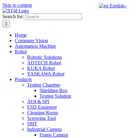
Skip to content
English
▼
Search for:
Home
Computer Vision
Automation Machine
Robot
Robotic Solutions
ADTECH Robot
KUKA Robot
YASKAWA Robot
Products
Testing Chamber
Shielding Box
Testing Solution
AOI & SPI
ESD Equiment
Cleaning Room
Screwing Tool
SMT
Industrial Camera
Frame Camera