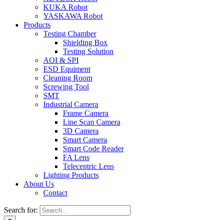
KUKA Robot
YASKAWA Robot
Products
Testing Chamber
Shielding Box
Testing Solution
AOI & SPI
ESD Equiment
Cleaning Room
Screwing Tool
SMT
Industrial Camera
Frame Camera
Line Scan Camera
3D Camera
Smart Camera
Smart Code Reader
FA Lens
Telecentric Lens
Lighting Products
About Us
Contact
Search for: