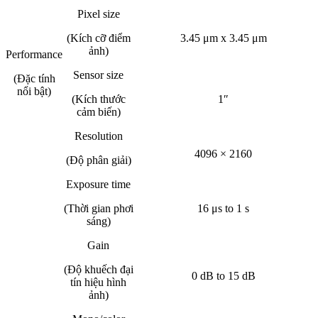
Pixel size
(Kích cỡ điểm
3.45 μm x 3.45 μm
ảnh)
Performance
Sensor size
(Đặc tính
nổi bật)
(Kích thước
1″
cảm biến)
Resolution
4096 × 2160
(Độ phân giải)
Exposure time
(Thời gian phơi
16 μs to 1 s
sáng)
Gain
(Độ khuếch đại
0 dB to 15 dB
tín hiệu hình
ảnh)