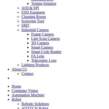
Testing Solution
AOI & SPI
ESD Equiment
Cleaning Room
Screwing Tool
SMT
Industrial Camera
Frame Camera
Line Scan Camera
3D Camera
Smart Camera
Smart Code Reader
FA Lens
Telecentric Lens
Lighting Products
About Us
Contact
Home
Computer Vision
Automation Machine
Robot
Robotic Solutions
ADTECH Robot