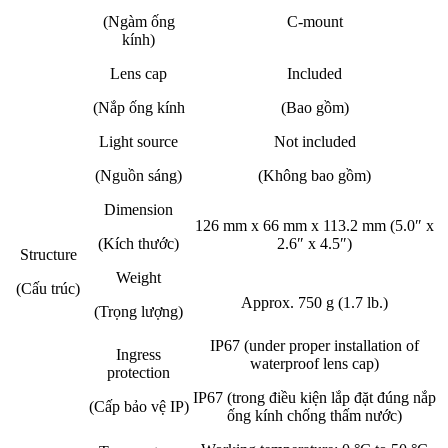
(Ngàm ống
C-mount
kính)
Lens cap
Included
(Nắp ống kính
(Bao gồm)
Light source
Not included
(Nguồn sáng)
(Không bao gồm)
Dimension
126 mm x 66 mm x 113.2 mm (5.0″ x
(Kích thước)
2.6″ x 4.5″)
Structure
Weight
(Cấu trúc)
Approx. 750 g (1.7 lb.)
(Trọng lượng)
IP67 (under proper installation of
Ingress
waterproof lens cap)
protection
IP67 (trong điều kiện lắp đặt đúng nắp
(Cấp bảo vệ IP)
ống kính chống thấm nước)