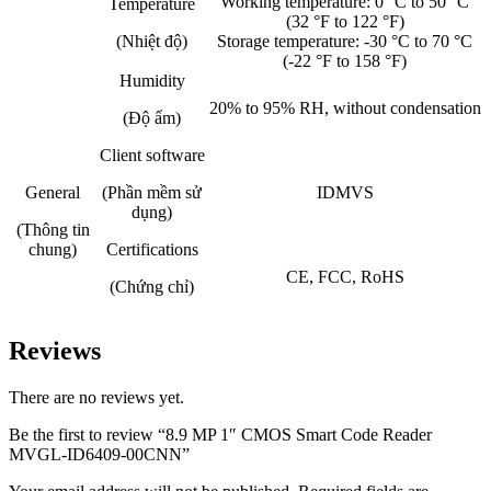
Working temperature: 0 °C to 50 °C
Temperature
(32 °F to 122 °F)
(Nhiệt độ)
Storage temperature: -30 °C to 70 °C
(-22 °F to 158 °F)
Humidity
20% to 95% RH, without condensation
(Độ ẩm)
Client software
General
(Phần mềm sử
IDMVS
dụng)
(Thông tin
chung)
Certifications
CE, FCC, RoHS
(Chứng chỉ)
Reviews
There are no reviews yet.
Be the first to review “8.9 MP 1″ CMOS Smart Code Reader
MVGL-ID6409-00CNN”