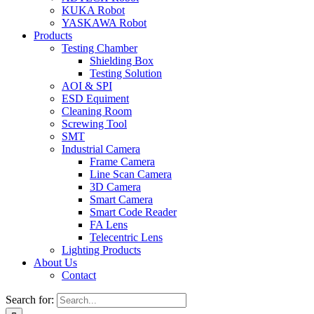
KUKA Robot
YASKAWA Robot
Products
Testing Chamber
Shielding Box
Testing Solution
AOI & SPI
ESD Equiment
Cleaning Room
Screwing Tool
SMT
Industrial Camera
Frame Camera
Line Scan Camera
3D Camera
Smart Camera
Smart Code Reader
FA Lens
Telecentric Lens
Lighting Products
About Us
Contact
Search for: