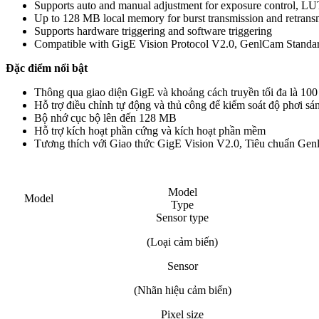
Supports auto and manual adjustment for exposure control, LU
Up to 128 MB local memory for burst transmission and retrans
Supports hardware triggering and software triggering
Compatible with GigE Vision Protocol V2.0, GenlCam Standard,
Đặc điểm nổi bật
Thông qua giao diện GigE và khoảng cách truyền tối đa là 100
Hỗ trợ điều chỉnh tự động và thủ công để kiểm soát độ phơi s
Bộ nhớ cục bộ lên đến 128 MB
Hỗ trợ kích hoạt phần cứng và kích hoạt phần mềm
Tương thích với Giao thức GigE Vision V2.0, Tiêu chuẩn Genl
Model
Model
Type
Sensor type
(Loại cảm biến)
Sensor
(Nhãn hiệu cảm biến)
Pixel size