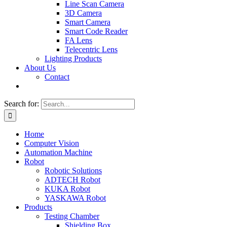
Line Scan Camera
3D Camera
Smart Camera
Smart Code Reader
FA Lens
Telecentric Lens
Lighting Products
About Us
Contact
Search for:
Home
Computer Vision
Automation Machine
Robot
Robotic Solutions
ADTECH Robot
KUKA Robot
YASKAWA Robot
Products
Testing Chamber
Shielding Box