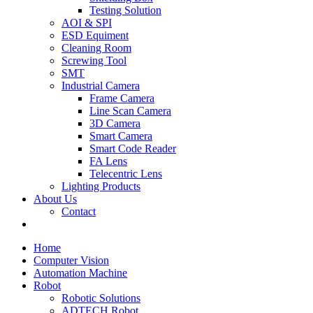
Testing Solution
AOI & SPI
ESD Equiment
Cleaning Room
Screwing Tool
SMT
Industrial Camera
Frame Camera
Line Scan Camera
3D Camera
Smart Camera
Smart Code Reader
FA Lens
Telecentric Lens
Lighting Products
About Us
Contact
Home
Computer Vision
Automation Machine
Robot
Robotic Solutions
ADTECH Robot