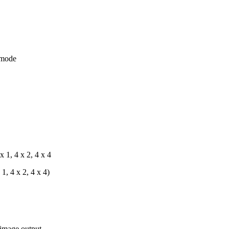
 mode
x 1, 4 x 2, 4 x 4
 1, 4 x 2, 4 x 4)
 image output