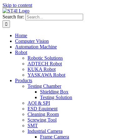
Skip to content
Search for:
Home
Computer Vision
Automation Machine
Robot
Robotic Solutions
ADTECH Robot
KUKA Robot
YASKAWA Robot
Products
Testing Chamber
Shielding Box
Testing Solution
AOI & SPI
ESD Equiment
Cleaning Room
Screwing Tool
SMT
Industrial Camera
Frame Camera