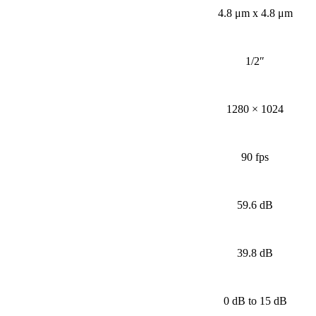
4.8 μm x 4.8 μm
1/2″
1280 × 1024
90 fps
59.6 dB
39.8 dB
0 dB to 15 dB