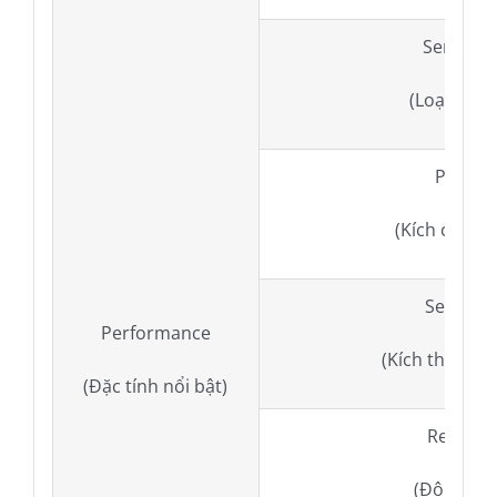
Sensor t
(Loại cảm 
Pixel si
(Kích cỡ đi
Sensor s
Performance
(Kích thước c
(Đặc tính nổi bật)
Resolut
(Độ phân 