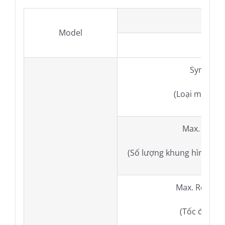
Mode
Model
Type
Symbolog
(Loại mã vạch
Max. Frame
(Số lượng khung hình chụ
Max. Readin
(Tốc độ đọc