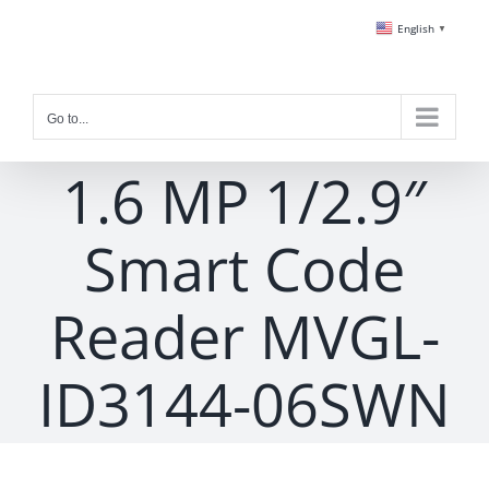
Skip
English
▼
to
content
Go to...
1.6 MP 1/2.9″
Smart Code
Reader MVGL-
ID3144-06SWN