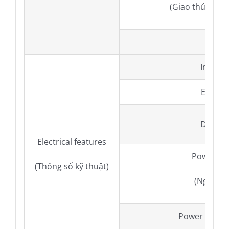
(Giao thức tru
SDK
Interfa
Ethern
Digital 
Electrical features
Power su
(Thông số kỹ thuật)
(Nguồn c
Power cons