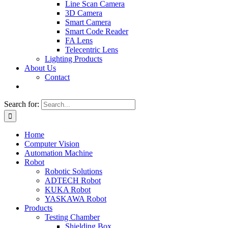
Line Scan Camera
3D Camera
Smart Camera
Smart Code Reader
FA Lens
Telecentric Lens
Lighting Products
About Us
Contact
Search for:
Home
Computer Vision
Automation Machine
Robot
Robotic Solutions
ADTECH Robot
KUKA Robot
YASKAWA Robot
Products
Testing Chamber
Shielding Box