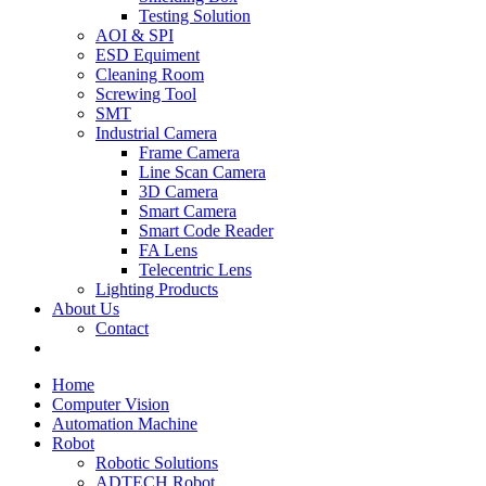
Testing Solution
AOI & SPI
ESD Equiment
Cleaning Room
Screwing Tool
SMT
Industrial Camera
Frame Camera
Line Scan Camera
3D Camera
Smart Camera
Smart Code Reader
FA Lens
Telecentric Lens
Lighting Products
About Us
Contact
Home
Computer Vision
Automation Machine
Robot
Robotic Solutions
ADTECH Robot