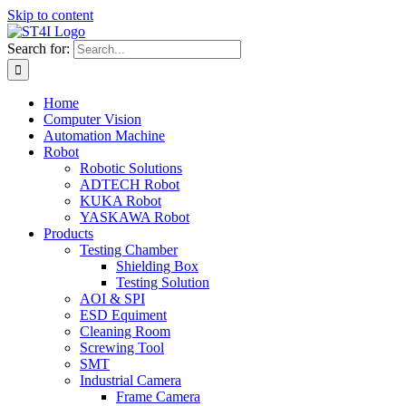
Skip to content
Search for:
Home
Computer Vision
Automation Machine
Robot
Robotic Solutions
ADTECH Robot
KUKA Robot
YASKAWA Robot
Products
Testing Chamber
Shielding Box
Testing Solution
AOI & SPI
ESD Equiment
Cleaning Room
Screwing Tool
SMT
Industrial Camera
Frame Camera