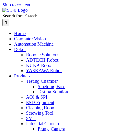
Skip to content
Search for:
Home
Computer Vision
Automation Machine
Robot
Robotic Solutions
ADTECH Robot
KUKA Robot
YASKAWA Robot
Products
Testing Chamber
Shielding Box
Testing Solution
AOI & SPI
ESD Equiment
Cleaning Room
Screwing Tool
SMT
Industrial Camera
Frame Camera