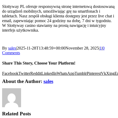
Slottyway PL oferuje responsywną stronę internetową dostosowaną
do urządzeń mobilnych, umożliwiając grę na smartfonach i
tabletach. Nasz zespół obsługi klienta dostępny jest przez live chat i
email, zapewniając pomoc 24 godziny na dobę, 7 dni w tygodniu.
W Slottyway casino stawiamy na prostą nawigację i intuicyjny
interfejs użytkownika.
By
sales
|
2025-11-28T13:48:59+00:00
November 28, 2025
|
1
|
0
Comments
Share This Story, Choose Your Platform!
Facebook
Twitter
Reddit
LinkedIn
WhatsApp
Tumblr
Pinterest
Vk
Xing
E
About the Author:
sales
Related Posts