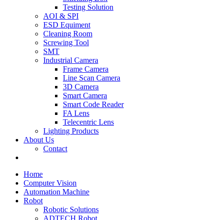
Testing Solution
AOI & SPI
ESD Equiment
Cleaning Room
Screwing Tool
SMT
Industrial Camera
Frame Camera
Line Scan Camera
3D Camera
Smart Camera
Smart Code Reader
FA Lens
Telecentric Lens
Lighting Products
About Us
Contact
Home
Computer Vision
Automation Machine
Robot
Robotic Solutions
ADTECH Robot