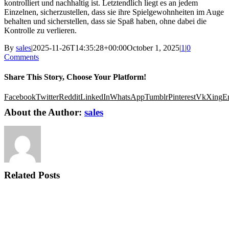
kontrolliert und nachhaltig ist. Letztendlich liegt es an jedem
Einzelnen, sicherzustellen, dass sie ihre Spielgewohnheiten im Auge
behalten und sicherstellen, dass sie Spaß haben, ohne dabei die
Kontrolle zu verlieren.
By
sales
|
2025-11-26T14:35:28+00:00
October 1, 2025
|
1
|
0
Comments
Share This Story, Choose Your Platform!
Facebook
Twitter
Reddit
LinkedIn
WhatsApp
Tumblr
Pinterest
Vk
Xing
E
About the Author:
sales
Related Posts