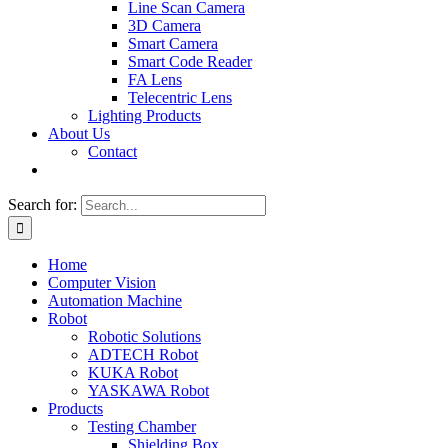
Line Scan Camera
3D Camera
Smart Camera
Smart Code Reader
FA Lens
Telecentric Lens
Lighting Products
About Us
Contact
Search for:
Home
Computer Vision
Automation Machine
Robot
Robotic Solutions
ADTECH Robot
KUKA Robot
YASKAWA Robot
Products
Testing Chamber
Shielding Box