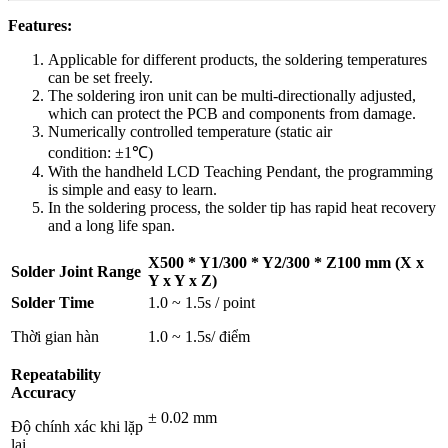
Features:
Applicable for different products, the soldering temperatures
can be set freely.
The soldering iron unit can be multi-directionally adjusted,
which can protect the PCB and components from damage.
Numerically controlled temperature (static air
condition: ±1℃)
With the handheld LCD Teaching Pendant, the programming
is simple and easy to learn.
In the soldering process, the solder tip has rapid heat recovery
and a long life span.
X500 * Y1/300 * Y2/300 * Z100 mm (X x
Solder Joint Range
Y x Y x Z)
Solder Time
1.0 ~ 1.5s / point
Thời gian hàn
1.0 ~ 1.5s/ điểm
Repeatability
Accuracy
± 0.02 mm
Độ chính xác khi lặp
lại