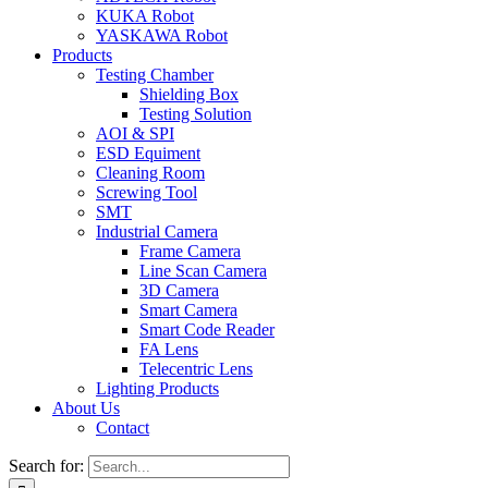
KUKA Robot
YASKAWA Robot
Products
Testing Chamber
Shielding Box
Testing Solution
AOI & SPI
ESD Equiment
Cleaning Room
Screwing Tool
SMT
Industrial Camera
Frame Camera
Line Scan Camera
3D Camera
Smart Camera
Smart Code Reader
FA Lens
Telecentric Lens
Lighting Products
About Us
Contact
Search for: