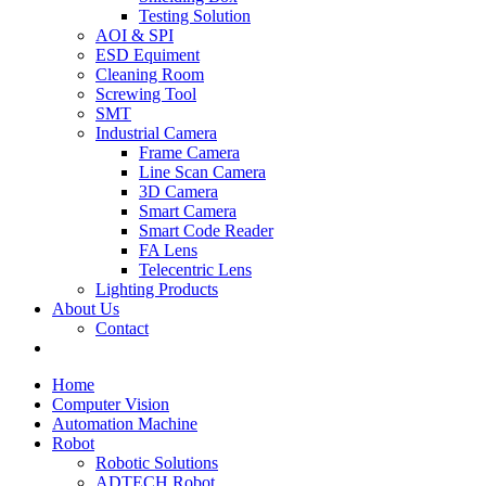
Testing Solution
AOI & SPI
ESD Equiment
Cleaning Room
Screwing Tool
SMT
Industrial Camera
Frame Camera
Line Scan Camera
3D Camera
Smart Camera
Smart Code Reader
FA Lens
Telecentric Lens
Lighting Products
About Us
Contact
Home
Computer Vision
Automation Machine
Robot
Robotic Solutions
ADTECH Robot