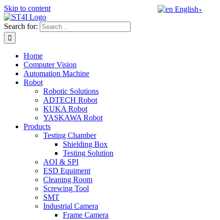
Skip to content
English
▼
Search for:
Home
Computer Vision
Automation Machine
Robot
Robotic Solutions
ADTECH Robot
KUKA Robot
YASKAWA Robot
Products
Testing Chamber
Shielding Box
Testing Solution
AOI & SPI
ESD Equiment
Cleaning Room
Screwing Tool
SMT
Industrial Camera
Frame Camera