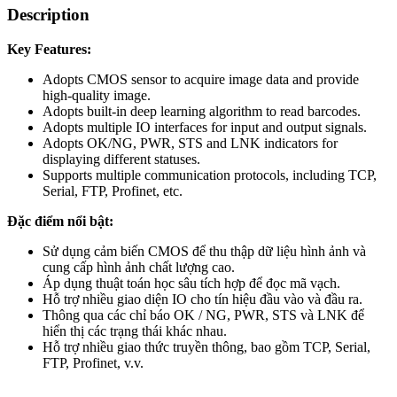
Description
Key Features:
Adopts CMOS sensor to acquire image data and provide
high-quality image.
Adopts built-in deep learning algorithm to read barcodes.
Adopts multiple IO interfaces for input and output signals.
Adopts OK/NG, PWR, STS and LNK indicators for
displaying different statuses.
Supports multiple communication protocols, including TCP,
Serial, FTP, Profinet, etc.
Đặc điểm nổi bật:
Sử dụng cảm biến CMOS để thu thập dữ liệu hình ảnh và
cung cấp hình ảnh chất lượng cao.
Áp dụng thuật toán học sâu tích hợp để đọc mã vạch.
Hỗ trợ nhiều giao diện IO cho tín hiệu đầu vào và đầu ra.
Thông qua các chỉ báo OK / NG, PWR, STS và LNK để
hiển thị các trạng thái khác nhau.
Hỗ trợ nhiều giao thức truyền thông, bao gồm TCP, Serial,
FTP, Profinet, v.v.