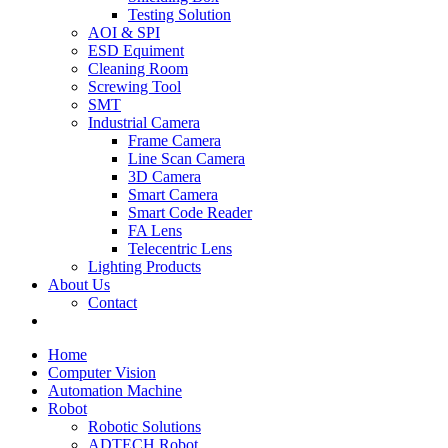
Testing Solution
AOI & SPI
ESD Equiment
Cleaning Room
Screwing Tool
SMT
Industrial Camera
Frame Camera
Line Scan Camera
3D Camera
Smart Camera
Smart Code Reader
FA Lens
Telecentric Lens
Lighting Products
About Us
Contact
Home
Computer Vision
Automation Machine
Robot
Robotic Solutions
ADTECH Robot