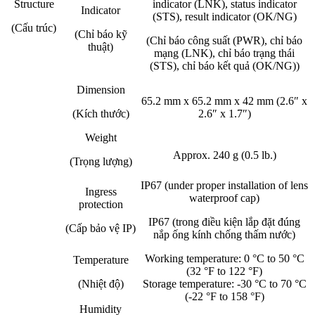
Structure
indicator (LNK), status indicator
Indicator
(STS), result indicator (OK/NG)
(Cấu trúc)
(Chỉ báo kỹ
(Chỉ báo công suất (PWR), chỉ báo
thuật)
mạng (LNK), chỉ báo trạng thái
(STS), chỉ báo kết quả (OK/NG))
Dimension
65.2 mm x 65.2 mm x 42 mm (2.6″ x
(Kích thước)
2.6″ x 1.7″)
Weight
Approx. 240 g (0.5 lb.)
(Trọng lượng)
IP67 (under proper installation of lens
Ingress
waterproof cap)
protection
IP67 (trong điều kiện lắp đặt đúng
(Cấp bảo vệ IP)
nắp ống kính chống thấm nước)
Working temperature: 0 °C to 50 °C
Temperature
(32 °F to 122 °F)
(Nhiệt độ)
Storage temperature: -30 °C to 70 °C
(-22 °F to 158 °F)
Humidity