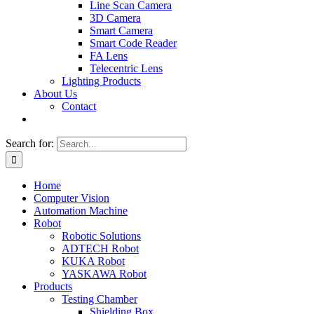
Line Scan Camera
3D Camera
Smart Camera
Smart Code Reader
FA Lens
Telecentric Lens
Lighting Products
About Us
Contact
Search for:
Home
Computer Vision
Automation Machine
Robot
Robotic Solutions
ADTECH Robot
KUKA Robot
YASKAWA Robot
Products
Testing Chamber
Shielding Box