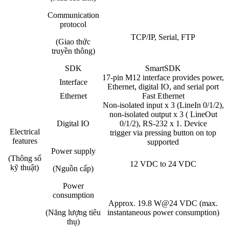
Communication
protocol
TCP/IP, Serial, FTP
(Giao thức
truyền thông)
SDK
SmartSDK
17-pin M12 interface provides power,
Interface
Ethernet, digital IO, and serial port
Ethernet
Fast Ethernet
Non-isolated input x 3 (LineIn 0/1/2),
non-isolated output x 3 ( LineOut
Digital IO
0/1/2), RS-232 x 1. Device
Electrical
trigger via pressing button on top
features
supported
Power supply
(Thông số
12 VDC to 24 VDC
kỹ thuật)
(Nguồn cấp)
Power
consumption
Approx. 19.8 W@24 VDC (max.
(Năng lượng tiêu
instantaneous power consumption)
thụ)