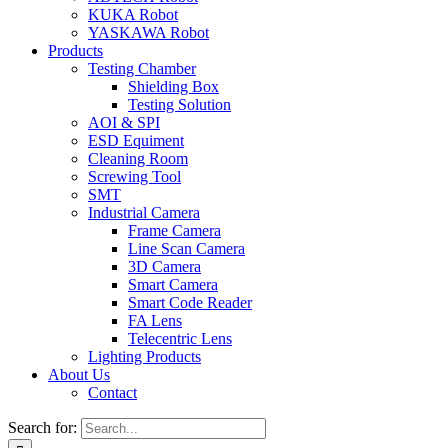
KUKA Robot
YASKAWA Robot
Products
Testing Chamber
Shielding Box
Testing Solution
AOI & SPI
ESD Equiment
Cleaning Room
Screwing Tool
SMT
Industrial Camera
Frame Camera
Line Scan Camera
3D Camera
Smart Camera
Smart Code Reader
FA Lens
Telecentric Lens
Lighting Products
About Us
Contact
Search for: