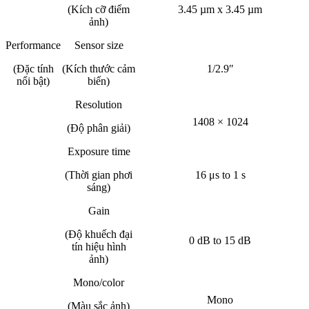
(Kích cỡ điểm
3.45 µm x 3.45 µm
ảnh)
Performance
Sensor size
(Đặc tính
(Kích thước cảm
1/2.9″
nổi bật)
biến)
Resolution
1408 × 1024
(Độ phân giải)
Exposure time
(Thời gian phơi
16 μs to 1 s
sáng)
Gain
(Độ khuếch đại
0 dB to 15 dB
tín hiệu hình
ảnh)
Mono/color
Mono
(Màu sắc ảnh)