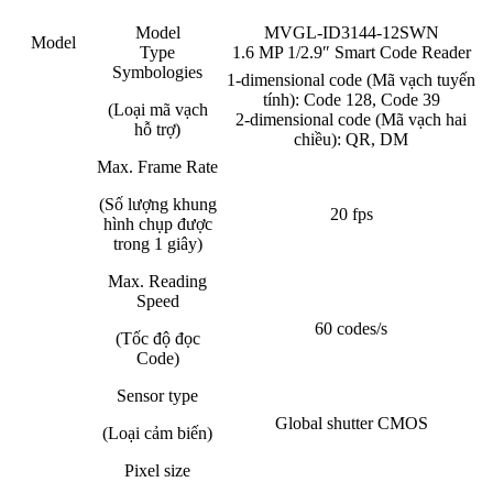
Model
MVGL-ID3144-12SWN
Model
Type
1.6 MP 1/2.9″ Smart Code Reader
Symbologies
1-dimensional code (Mã vạch tuyến
tính): Code 128, Code 39
(Loại mã vạch
2-dimensional code (Mã vạch hai
hỗ trợ)
chiều): QR, DM
Max. Frame Rate
(Số lượng khung
20 fps
hình chụp được
trong 1 giây)
Max. Reading
Speed
60 codes/s
(Tốc độ đọc
Code)
Sensor type
Global shutter CMOS
(Loại cảm biến)
Pixel size