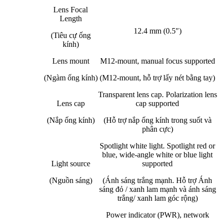
Lens Focal
Length
12.4 mm (0.5″)
(Tiêu cự ống
kính)
Lens mount
M12-mount, manual focus supported
(Ngàm ống kính)
(M12-mount, hỗ trợ lấy nét bằng tay)
Transparent lens cap. Polarization lens
Lens cap
cap supported
(Nắp ống kính)
(Hỗ trợ nắp ống kính trong suốt và
phân cực)
Spotlight white light. Spotlight red or
blue, wide-angle white or blue light
Light source
supported
(Nguồn sáng)
(Ánh sáng trắng mạnh. Hỗ trợ Ánh
sáng đỏ / xanh lam mạnh và ánh sáng
trắng/ xanh lam góc rộng)
Power indicator (PWR), network