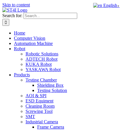
Skip to content
English
▼
Search for:
Home
Computer Vision
Automation Machine
Robot
Robotic Solutions
ADTECH Robot
KUKA Robot
YASKAWA Robot
Products
Testing Chamber
Shielding Box
Testing Solution
AOI & SPI
ESD Equiment
Cleaning Room
Screwing Tool
SMT
Industrial Camera
Frame Camera