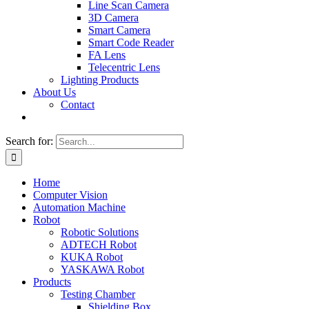
Line Scan Camera
3D Camera
Smart Camera
Smart Code Reader
FA Lens
Telecentric Lens
Lighting Products
About Us
Contact
Search for:
Home
Computer Vision
Automation Machine
Robot
Robotic Solutions
ADTECH Robot
KUKA Robot
YASKAWA Robot
Products
Testing Chamber
Shielding Box