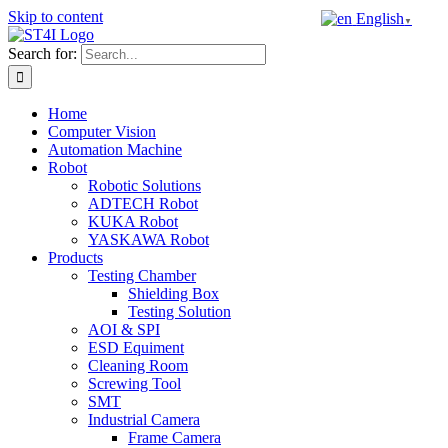
Skip to content
English
▼
Search for:
Home
Computer Vision
Automation Machine
Robot
Robotic Solutions
ADTECH Robot
KUKA Robot
YASKAWA Robot
Products
Testing Chamber
Shielding Box
Testing Solution
AOI & SPI
ESD Equiment
Cleaning Room
Screwing Tool
SMT
Industrial Camera
Frame Camera