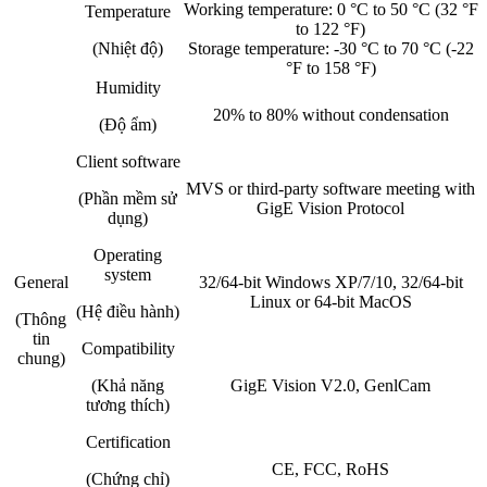
Working temperature: 0 °C to 50 °C (32 °F
Temperature
to 122 °F)
(Nhiệt độ)
Storage temperature: -30 °C to 70 °C (-22
°F to 158 °F)
Humidity
20% to 80% without condensation
(Độ ẩm)
Client software
MVS or third-party software meeting with
(Phần mềm sử
GigE Vision Protocol
dụng)
Operating
system
General
32/64-bit Windows XP/7/10, 32/64-bit
Linux or 64-bit MacOS
(Hệ điều hành)
(Thông
tin
Compatibility
chung)
(Khả năng
GigE Vision V2.0, GenlCam
tương thích)
Certification
CE, FCC, RoHS
(Chứng chỉ)