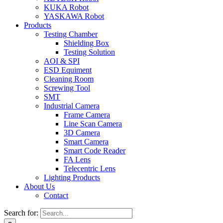
KUKA Robot
YASKAWA Robot
Products
Testing Chamber
Shielding Box
Testing Solution
AOI & SPI
ESD Equiment
Cleaning Room
Screwing Tool
SMT
Industrial Camera
Frame Camera
Line Scan Camera
3D Camera
Smart Camera
Smart Code Reader
FA Lens
Telecentric Lens
Lighting Products
About Us
Contact
Search for: