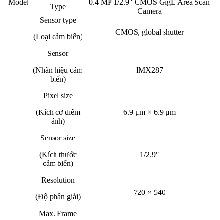
Model
0.4 MP 1/2.9″ CMOS GigE Area Scan
Type
Camera
Sensor type
CMOS, global shutter
(Loại cảm biến)
Sensor
(Nhãn hiệu cảm
IMX287
biến)
Pixel size
(Kích cỡ điểm
6.9 μm × 6.9 μm
ảnh)
Sensor size
(Kích thước
1/2.9″
cảm biến)
Resolution
720 × 540
(Độ phân giải)
Max. Frame