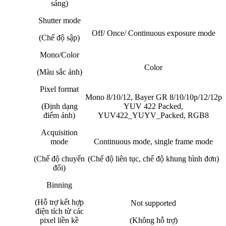
sáng)
Shutter mode
Off/ Once/ Continuous exposure mode
(Chế độ sập)
Mono/Color
Color
(Màu sắc ảnh)
Pixel format
Mono 8/10/12, Bayer GR 8/10/10p/12/12p
(Định dạng
YUV 422 Packed,
điểm ảnh)
YUV422_YUYV_Packed, RGB8
Acquisition
mode
Continuous mode, single frame mode
(Chế độ chuyển
(Chế độ liên tục, chế độ khung hình đơn)
đổi)
Binning
(Hỗ trợ kết hợp
Not supported
điện tích từ các
pixel liền kề
(Không hỗ trợ)