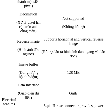
thành một siêu
pixel)
Decimation
Not supported
(Xử lý pixel lân
cận trên ảnh
(Không hỗ trợ)
cùng màu)
Supports horizontal and vertical reverse
Reverse image
image
(Hình ảnh đảo
(Hỗ trợ đầu ra hình ảnh đảo ngang và đảo
ngược)
dọc)
Image buffer
(Dung lượng
128 MB
bộ nhớ đệm)
Data Interface
(Giao diện dữ
GigE
liệu)
Electrical
features
6-pin Hirose connector provides power