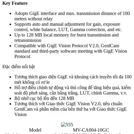
Key Feature
Adopts GigE interface and max. transmission distance of 100
meters without relay
Supports auto and manual adjustment for gain, exposure
control, white balance, LUT, Gamma correction, and etc.
Up to 128 MB local memory for burst transmission and
retransmission
Compatible with GigE Vision Protocol V2.0, GenlCam
standard and third-party software meeting with GigE Vision
Protocol
Đặc điểm nổi bật
Tương thích giao diện GigE và khoảng cách truyền tối đa 100
mét không có rơ le
Hỗ trợ điều chỉnh tự động và thủ công để tăng hiệu quả, kiểm
soát độ phơi sáng, cân bằng trắng, LUT, chỉnh Gamma, v.v.
Bộ nhớ cục bộ lên đến 128 MB
Tương thích với Giao thức GigE Vision V2.0, tiêu chuẩn
GenlCam và phần mềm của bên thứ ba với Giao thức GigE
Vision
Model
MV-CA004-10GC