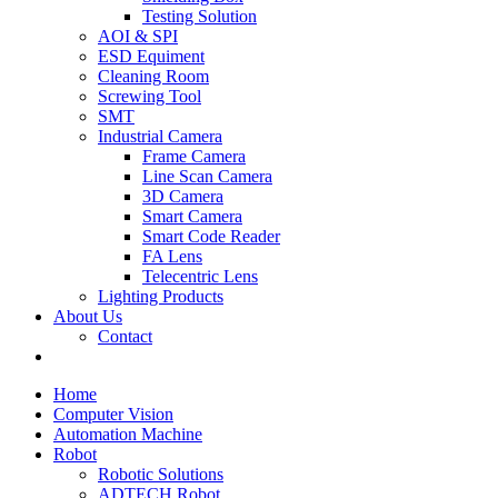
Testing Solution
AOI & SPI
ESD Equiment
Cleaning Room
Screwing Tool
SMT
Industrial Camera
Frame Camera
Line Scan Camera
3D Camera
Smart Camera
Smart Code Reader
FA Lens
Telecentric Lens
Lighting Products
About Us
Contact
Home
Computer Vision
Automation Machine
Robot
Robotic Solutions
ADTECH Robot