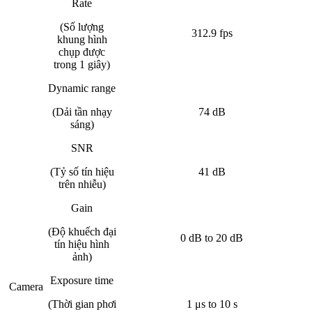
Rate
(Số lượng
312.9 fps
khung hình
chụp được
trong 1 giây)
Dynamic range
(Dải tần nhạy
74 dB
sáng)
SNR
(Tỷ số tín hiệu
41 dB
trên nhiễu)
Gain
(Độ khuếch đại
0 dB to 20 dB
tín hiệu hình
ảnh)
Exposure time
Camera
(Thời gian phơi
1 μs to 10 s