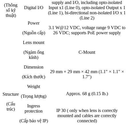
supply and I/O, including opto-isolated
(Thông
Digital I/O
Input x1 (Line 0), opto-isolated Output x 1
số kỹ
(Line 1), bi-directional non-isolated I/O x 1
thuật)
(Line 2)
Power
3.1 W@12 VDC, voltage range 9 VDC to
(Nguồn cấp)
26 VDC; supports PoE power supply
Lens mount
(Ngàm ống
C-Mount
kính)
Dimension
29 mm × 29 mm × 42 mm (1.1″ × 1.1″ ×
(Kích thước)
1.7″)
Weight
Approx. 68 g (0.15 lb.)
Structure
(Trọng lượng)
(Cấu
Ingress
trúc)
IP 30 ( only when lens is correctly
protection
mounted and cables are correctly
(Cấp bảo vệ IP)
connected)