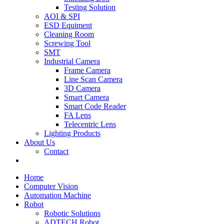
Testing Solution
AOI & SPI
ESD Equiment
Cleaning Room
Screwing Tool
SMT
Industrial Camera
Frame Camera
Line Scan Camera
3D Camera
Smart Camera
Smart Code Reader
FA Lens
Telecentric Lens
Lighting Products
About Us
Contact
Home
Computer Vision
Automation Machine
Robot
Robotic Solutions
ADTECH Robot