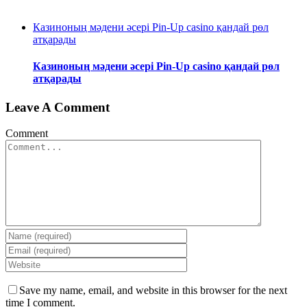
Казиноның мәдени әсері Pin-Up casino қандай рөл
атқарады
Казиноның мәдени әсері Pin-Up casino қандай рөл
атқарады
Leave A Comment
Comment
Save my name, email, and website in this browser for the next
time I comment.