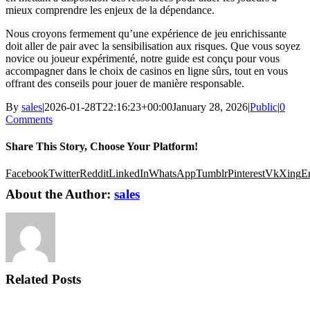
mieux comprendre les enjeux de la dépendance.
Nous croyons fermement qu’une expérience de jeu enrichissante
doit aller de pair avec la sensibilisation aux risques. Que vous soyez
novice ou joueur expérimenté, notre guide est conçu pour vous
accompagner dans le choix de casinos en ligne sûrs, tout en vous
offrant des conseils pour jouer de manière responsable.
By
sales
|
2026-01-28T22:16:23+00:00
January 28, 2026
|
Public
|
0
Comments
Share This Story, Choose Your Platform!
Facebook
Twitter
Reddit
LinkedIn
WhatsApp
Tumblr
Pinterest
Vk
Xing
E
About the Author:
sales
Related Posts