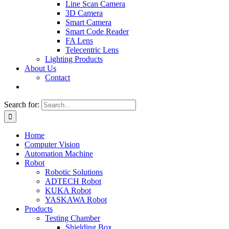
Line Scan Camera
3D Camera
Smart Camera
Smart Code Reader
FA Lens
Telecentric Lens
Lighting Products
About Us
Contact
Search for:
Home
Computer Vision
Automation Machine
Robot
Robotic Solutions
ADTECH Robot
KUKA Robot
YASKAWA Robot
Products
Testing Chamber
Shielding Box