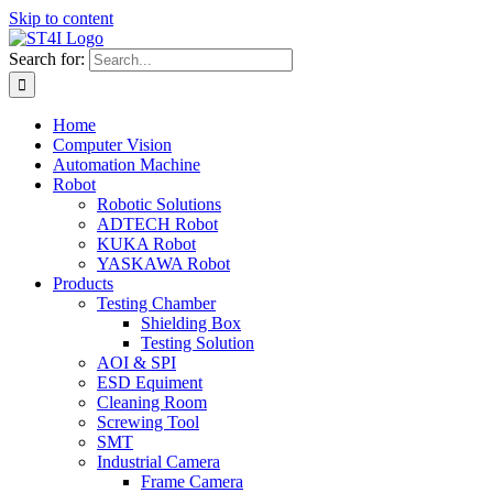
Skip to content
Search for:
Home
Computer Vision
Automation Machine
Robot
Robotic Solutions
ADTECH Robot
KUKA Robot
YASKAWA Robot
Products
Testing Chamber
Shielding Box
Testing Solution
AOI & SPI
ESD Equiment
Cleaning Room
Screwing Tool
SMT
Industrial Camera
Frame Camera