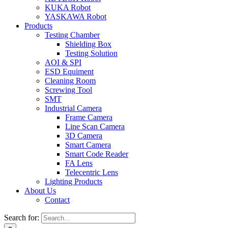
KUKA Robot
YASKAWA Robot
Products
Testing Chamber
Shielding Box
Testing Solution
AOI & SPI
ESD Equiment
Cleaning Room
Screwing Tool
SMT
Industrial Camera
Frame Camera
Line Scan Camera
3D Camera
Smart Camera
Smart Code Reader
FA Lens
Telecentric Lens
Lighting Products
About Us
Contact
Search for: