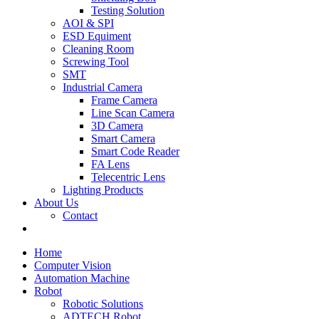
Testing Solution
AOI & SPI
ESD Equiment
Cleaning Room
Screwing Tool
SMT
Industrial Camera
Frame Camera
Line Scan Camera
3D Camera
Smart Camera
Smart Code Reader
FA Lens
Telecentric Lens
Lighting Products
About Us
Contact
Home
Computer Vision
Automation Machine
Robot
Robotic Solutions
ADTECH Robot