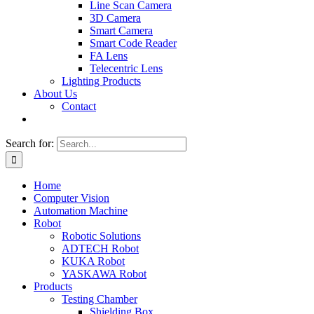
Line Scan Camera
3D Camera
Smart Camera
Smart Code Reader
FA Lens
Telecentric Lens
Lighting Products
About Us
Contact
Search for:
Home
Computer Vision
Automation Machine
Robot
Robotic Solutions
ADTECH Robot
KUKA Robot
YASKAWA Robot
Products
Testing Chamber
Shielding Box