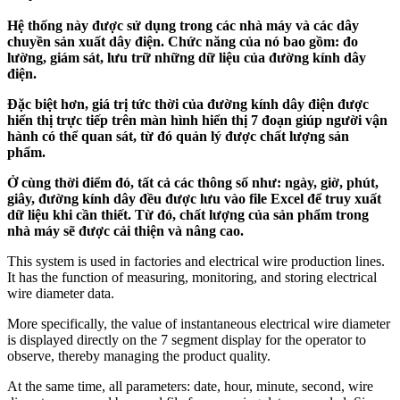
Hệ thống này được sử dụng trong các nhà máy và các dây
chuyền sản xuất dây điện. Chức năng của nó bao gồm: đo
lường, giám sát, lưu trữ những dữ liệu của đường kính dây
điện.
Đặc biệt hơn, giá trị tức thời của đường kính dây điện được
hiển thị trực tiếp trên màn hình hiển thị 7 đoạn giúp người vận
hành có thể quan sát, từ đó quản lý được chất lượng sản
phẩm.
Ở cùng thời điểm đó, tất cả các thông số như: ngày, giờ, phút,
giây, đường kính dây đều được lưu vào file Excel để truy xuất
dữ liệu khi cần thiết. Từ đó, chất lượng của sản phẩm trong
nhà máy sẽ được cải thiện và nâng cao.
This system is used in factories and electrical wire production lines.
It has the function of measuring, monitoring, and storing electrical
wire diameter data.
More specifically, the value of instantaneous electrical wire diameter
is displayed directly on the 7 segment display for the operator to
observe, thereby managing the product quality.
At the same time, all parameters: date, hour, minute, second, wire