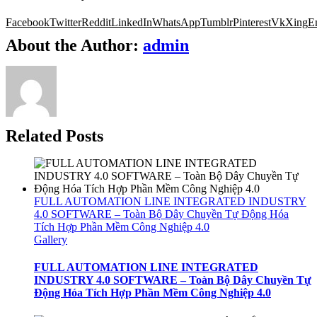
Facebook
Twitter
Reddit
LinkedIn
WhatsApp
Tumblr
Pinterest
Vk
Xing
E
About the Author:
admin
Related Posts
FULL AUTOMATION LINE INTEGRATED INDUSTRY
4.0 SOFTWARE – Toàn Bộ Dây Chuyền Tự Động Hóa
Tích Hợp Phần Mềm Công Nghiệp 4.0
Gallery
FULL AUTOMATION LINE INTEGRATED
INDUSTRY 4.0 SOFTWARE – Toàn Bộ Dây Chuyền Tự
Động Hóa Tích Hợp Phần Mềm Công Nghiệp 4.0