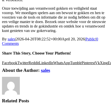
Onze toewijding aan verantwoord gokken en veiligheid staat
voorop. We moedigen spelers aan om bewust te gokken en hen te
voorzien van de tools en informatie die ze nodig hebben om dit op
een veilige manier te doen. Bezoek onze website voor de nieuwste
updates en trends in de gokindustrie en ontdek hoe u verantwoord
kunt genieten van uw gokervaring.
By
sales
|
2026-04-20T08:22:52+00:00
April 20, 2026
|
Public
|
0
Comments
Share This Story, Choose Your Platform!
Facebook
Twitter
Reddit
LinkedIn
WhatsApp
Tumblr
Pinterest
Vk
Xing
E
About the Author:
sales
Related Posts