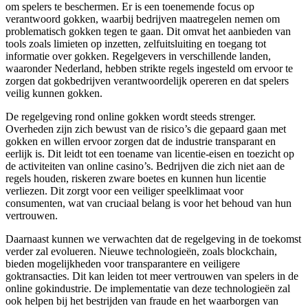
om spelers te beschermen. Er is een toenemende focus op
verantwoord gokken, waarbij bedrijven maatregelen nemen om
problematisch gokken tegen te gaan. Dit omvat het aanbieden van
tools zoals limieten op inzetten, zelfuitsluiting en toegang tot
informatie over gokken. Regelgevers in verschillende landen,
waaronder Nederland, hebben strikte regels ingesteld om ervoor te
zorgen dat gokbedrijven verantwoordelijk opereren en dat spelers
veilig kunnen gokken.
De regelgeving rond online gokken wordt steeds strenger.
Overheden zijn zich bewust van de risico’s die gepaard gaan met
gokken en willen ervoor zorgen dat de industrie transparant en
eerlijk is. Dit leidt tot een toename van licentie-eisen en toezicht op
de activiteiten van online casino’s. Bedrijven die zich niet aan de
regels houden, riskeren zware boetes en kunnen hun licentie
verliezen. Dit zorgt voor een veiliger speelklimaat voor
consumenten, wat van cruciaal belang is voor het behoud van hun
vertrouwen.
Daarnaast kunnen we verwachten dat de regelgeving in de toekomst
verder zal evolueren. Nieuwe technologieën, zoals blockchain,
bieden mogelijkheden voor transparantere en veiligere
goktransacties. Dit kan leiden tot meer vertrouwen van spelers in de
online gokindustrie. De implementatie van deze technologieën zal
ook helpen bij het bestrijden van fraude en het waarborgen van