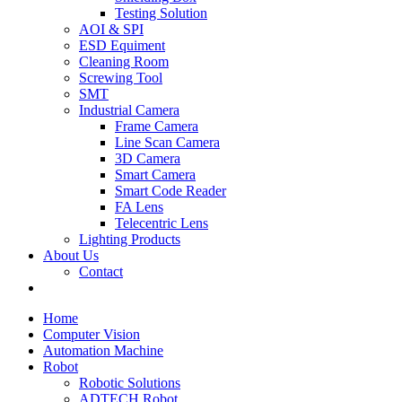
Testing Solution
AOI & SPI
ESD Equiment
Cleaning Room
Screwing Tool
SMT
Industrial Camera
Frame Camera
Line Scan Camera
3D Camera
Smart Camera
Smart Code Reader
FA Lens
Telecentric Lens
Lighting Products
About Us
Contact
Home
Computer Vision
Automation Machine
Robot
Robotic Solutions
ADTECH Robot