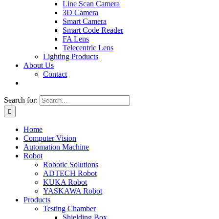
Line Scan Camera
3D Camera
Smart Camera
Smart Code Reader
FA Lens
Telecentric Lens
Lighting Products
About Us
Contact
Search for:
Home
Computer Vision
Automation Machine
Robot
Robotic Solutions
ADTECH Robot
KUKA Robot
YASKAWA Robot
Products
Testing Chamber
Shielding Box