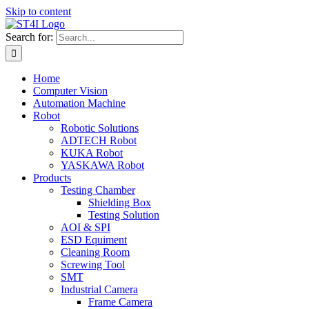
Skip to content
Search for:
Home
Computer Vision
Automation Machine
Robot
Robotic Solutions
ADTECH Robot
KUKA Robot
YASKAWA Robot
Products
Testing Chamber
Shielding Box
Testing Solution
AOI & SPI
ESD Equiment
Cleaning Room
Screwing Tool
SMT
Industrial Camera
Frame Camera