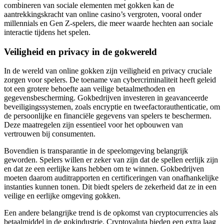
combineren van sociale elementen met gokken kan de
aantrekkingskracht van online casino’s vergroten, vooral onder
millennials en Gen Z-spelers, die meer waarde hechten aan sociale
interactie tijdens het spelen.
Veiligheid en privacy in de gokwereld
In de wereld van online gokken zijn veiligheid en privacy cruciale
zorgen voor spelers. De toename van cybercriminaliteit heeft geleid
tot een grotere behoefte aan veilige betaalmethoden en
gegevensbescherming. Gokbedrijven investeren in geavanceerde
beveiligingssystemen, zoals encryptie en tweefactorauthenticatie, om
de persoonlijke en financiële gegevens van spelers te beschermen.
Deze maatregelen zijn essentieel voor het opbouwen van
vertrouwen bij consumenten.
Bovendien is transparantie in de speelomgeving belangrijk
geworden. Spelers willen er zeker van zijn dat de spellen eerlijk zijn
en dat ze een eerlijke kans hebben om te winnen. Gokbedrijven
moeten daarom auditrapporten en certificeringen van onafhankelijke
instanties kunnen tonen. Dit biedt spelers de zekerheid dat ze in een
veilige en eerlijke omgeving gokken.
Een andere belangrijke trend is de opkomst van cryptocurrencies als
betaalmiddel in de gokindustrie. Cryptovaluta bieden een extra laag