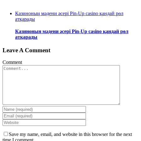
Казиноның мәдени әсері Pin-Up casino қандай рөл
атқарады
Казиноның мәдени әсері Pin-Up casino қандай рөл
атқарады
Leave A Comment
Comment
Save my name, email, and website in this browser for the next
time I comment.