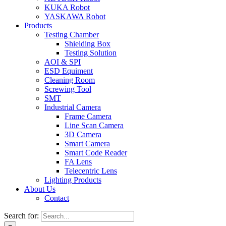
KUKA Robot
YASKAWA Robot
Products
Testing Chamber
Shielding Box
Testing Solution
AOI & SPI
ESD Equiment
Cleaning Room
Screwing Tool
SMT
Industrial Camera
Frame Camera
Line Scan Camera
3D Camera
Smart Camera
Smart Code Reader
FA Lens
Telecentric Lens
Lighting Products
About Us
Contact
Search for: