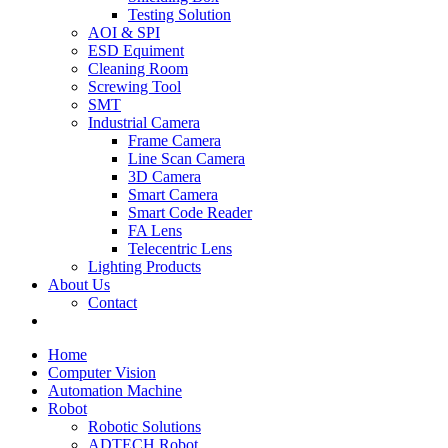
Testing Solution
AOI & SPI
ESD Equiment
Cleaning Room
Screwing Tool
SMT
Industrial Camera
Frame Camera
Line Scan Camera
3D Camera
Smart Camera
Smart Code Reader
FA Lens
Telecentric Lens
Lighting Products
About Us
Contact
Home
Computer Vision
Automation Machine
Robot
Robotic Solutions
ADTECH Robot