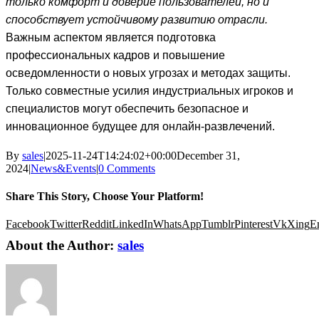
только комфорт и доверие пользователей, но и
способствует устойчивому развитию отрасли.
Важным аспектом является подготовка
профессиональных кадров и повышение
осведомленности о новых угрозах и методах защиты.
Только совместные усилия индустриальных игроков и
специалистов могут обеспечить безопасное и
инновационное будущее для онлайн-развлечений.
By
sales
|
2025-11-24T14:24:02+00:00
December 31,
2024
|
News&Events
|
0 Comments
Share This Story, Choose Your Platform!
Facebook
Twitter
Reddit
LinkedIn
WhatsApp
Tumblr
Pinterest
Vk
Xing
E
About the Author:
sales