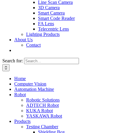
Line Scan Camera
3D Camera
Smart Camera
Smart Code Reader
FA Lens
Telecentric Lens
Lighting Products
About Us
Contact
Search for:
Home
Computer Vision
Automation Machine
Robot
Robotic Solutions
ADTECH Robot
KUKA Robot
YASKAWA Robot
Products
Testing Chamber
Shielding Box