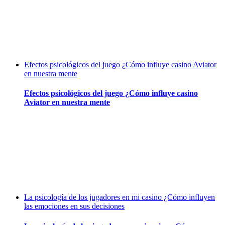
Efectos psicológicos del juego ¿Cómo influye casino Aviator
en nuestra mente
Efectos psicológicos del juego ¿Cómo influye casino
Aviator en nuestra mente
La psicología de los jugadores en mi casino ¿Cómo influyen
las emociones en sus decisiones