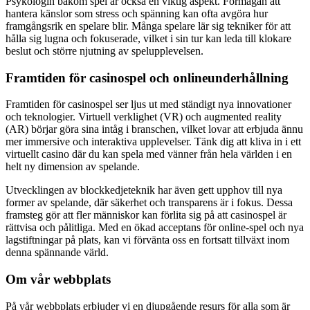
Psykologin bakom spel är också en viktig aspekt. Förmågan att
hantera känslor som stress och spänning kan ofta avgöra hur
framgångsrik en spelare blir. Många spelare lär sig tekniker för att
hålla sig lugna och fokuserade, vilket i sin tur kan leda till klokare
beslut och större njutning av spelupplevelsen.
Framtiden för casinospel och onlineunderhållning
Framtiden för casinospel ser ljus ut med ständigt nya innovationer
och teknologier. Virtuell verklighet (VR) och augmented reality
(AR) börjar göra sina intåg i branschen, vilket lovar att erbjuda ännu
mer immersive och interaktiva upplevelser. Tänk dig att kliva in i ett
virtuellt casino där du kan spela med vänner från hela världen i en
helt ny dimension av spelande.
Utvecklingen av blockkedjeteknik har även gett upphov till nya
former av spelande, där säkerhet och transparens är i fokus. Dessa
framsteg gör att fler människor kan förlita sig på att casinospel är
rättvisa och pålitliga. Med en ökad acceptans för online-spel och nya
lagstiftningar på plats, kan vi förvänta oss en fortsatt tillväxt inom
denna spännande värld.
Om vår webbplats
På vår webbplats erbjuder vi en djupgående resurs för alla som är