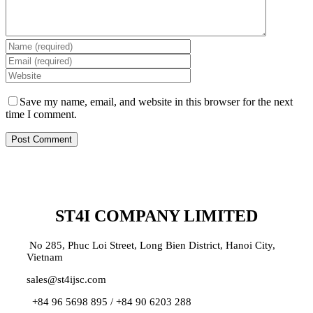
Save my name, email, and website in this browser for the next
time I comment.
ST4I COMPANY LIMITED
No 285, Phuc Loi Street, Long Bien District, Hanoi City,
Vietnam
sales@st4ijsc.com
+84 96 5698 895 /
+84 90 6203 288