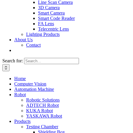
Line Scan Camera
3D Camera
Smart Camera
Smart Code Reader
FA Lens
Telecentric Lens
Lighting Products
About Us
Contact
Search for:
Home
Computer Vision
Automation Machine
Robot
Robotic Solutions
ADTECH Robot
KUKA Robot
YASKAWA Robot
Products
Testing Chamber
Shielding Box