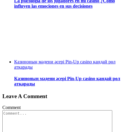
La psicología de los jugadores en mi casino ¿Cómo
influyen las emociones en sus decisiones
Казиноның мәдени әсері Pin-Up casino қандай рөл
атқарады
Казиноның мәдени әсері Pin-Up casino қандай рөл
атқарады
Leave A Comment
Comment