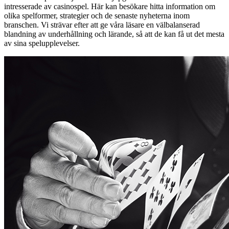
intresserade av casinospel. Här kan besökare hitta information om
olika spelformer, strategier och de senaste nyheterna inom
branschen. Vi strävar efter att ge våra läsare en välbalanserad
blandning av underhållning och lärande, så att de kan få ut det mesta
av sina spelupplevelser.