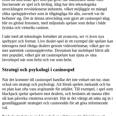
fascinerade av spel och tävling. Idag har den teknologiska
utvecklingen revolutionerat industrin, vilket möjliggör en mängd
olika spelupplevelser som är tillgängliga för alla, oavsett var de
befinner sig. Det är denna utveckling som gjort att casinospel idag
blir en global fenomen, med miljontals spelare som deltar i både
fysiska och virtuella casinon.
I takt med att teknologin fortsätter att avancera, ser vi även nya
speltyper och format. Live dealer-spel är ett exempel där spelare kan
interagera med riktiga dealers genom videoströmmar, vilket ger en
mer autentisk casinoupplevelse. Dessutom har mobilspel blivit allt
mer populärt, vilket gör att casinospelare kan njuta av sina
favoritspel när som helst och var som helst.
Strategi och psykologi i casinospel
När det kommer till casinospel handlar det inte enbart om tur, utan
också om strategi och psykologi. Att förstå spelets mekanik och ha
en plan kan ofta vara avgörande för utfallet. Till exempel, i spel som
blackjack spelar spelaren mot dealern, och besluten att stanna eller
slå kan påverka vinsterna avsevärt. Här är det viktigt att sätta sig in i
grundläggande strategier och casinoodds för att göra informerade
val.