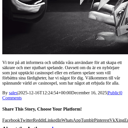
Vi tror på att informera och utbilda våra användare för att skapa ett
säkrare och mer njutbart spelande. Oavsett om du är en nybörjare
som just upptäckt casinospel eller en erfaren spelare som vill
förbättra sina färdigheter, har vi något för dig. Välkommen till vår
spännande värld av casinospel, som har något att erbjuda för alla.
By
sales
|
2025-12-16T12:24:54+00:00
December 16, 2025
|
Public
|
0
Comments
Share This Story, Choose Your Platform!
Facebook
Twitter
Reddit
LinkedIn
WhatsApp
Tumblr
Pinterest
Vk
Xing
E