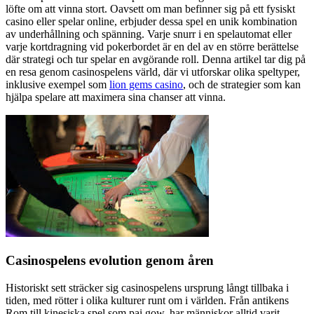
löfte om att vinna stort. Oavsett om man befinner sig på ett fysiskt
casino eller spelar online, erbjuder dessa spel en unik kombination
av underhållning och spänning. Varje snurr i en spelautomat eller
varje kortdragning vid pokerbordet är en del av en större berättelse
där strategi och tur spelar en avgörande roll. Denna artikel tar dig på
en resa genom casinospelens värld, där vi utforskar olika speltyper,
inklusive exempel som
lion gems casino
, och de strategier som kan
hjälpa spelare att maximera sina chanser att vinna.
Casinospelens evolution genom åren
Historiskt sett sträcker sig casinospelens ursprung långt tillbaka i
tiden, med rötter i olika kulturer runt om i världen. Från antikens
Rom till kinesiska spel som pai gow, har människor alltid varit