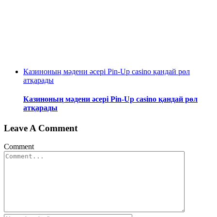
Казиноның мәдени әсері Pin-Up casino қандай рөл
атқарады
Казиноның мәдени әсері Pin-Up casino қандай рөл
атқарады
Leave A Comment
Comment