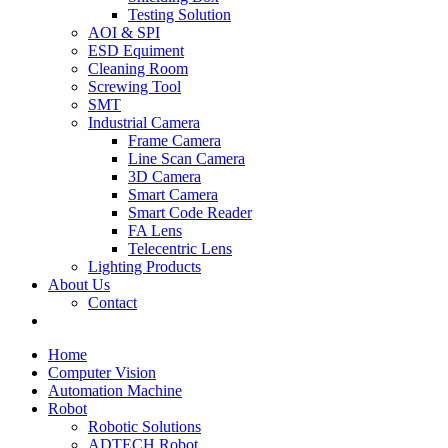
Testing Solution
AOI & SPI
ESD Equiment
Cleaning Room
Screwing Tool
SMT
Industrial Camera
Frame Camera
Line Scan Camera
3D Camera
Smart Camera
Smart Code Reader
FA Lens
Telecentric Lens
Lighting Products
About Us
Contact
Home
Computer Vision
Automation Machine
Robot
Robotic Solutions
ADTECH Robot