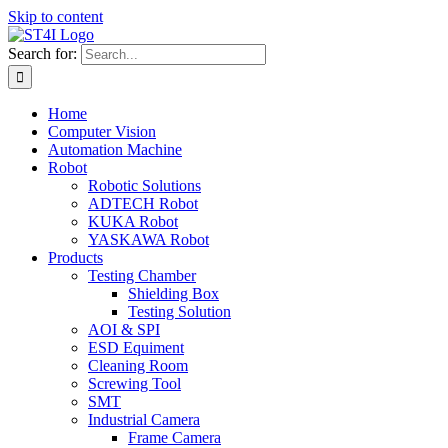
Skip to content
Search for:
Home
Computer Vision
Automation Machine
Robot
Robotic Solutions
ADTECH Robot
KUKA Robot
YASKAWA Robot
Products
Testing Chamber
Shielding Box
Testing Solution
AOI & SPI
ESD Equiment
Cleaning Room
Screwing Tool
SMT
Industrial Camera
Frame Camera