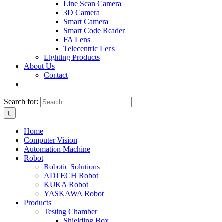
Line Scan Camera
3D Camera
Smart Camera
Smart Code Reader
FA Lens
Telecentric Lens
Lighting Products
About Us
Contact
Search for:
Home
Computer Vision
Automation Machine
Robot
Robotic Solutions
ADTECH Robot
KUKA Robot
YASKAWA Robot
Products
Testing Chamber
Shielding Box