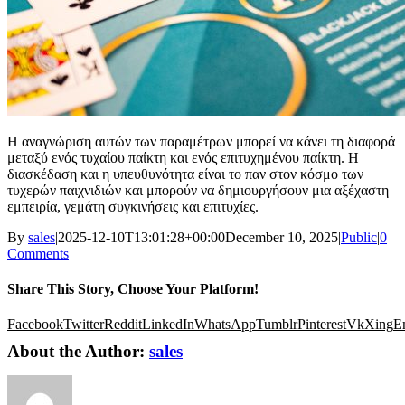
Η αναγνώριση αυτών των παραμέτρων μπορεί να κάνει τη διαφορά
μεταξύ ενός τυχαίου παίκτη και ενός επιτυχημένου παίκτη. Η
διασκέδαση και η υπευθυνότητα είναι το παν στον κόσμο των
τυχερών παιχνιδιών και μπορούν να δημιουργήσουν μια αξέχαστη
εμπειρία, γεμάτη συγκινήσεις και επιτυχίες.
By
sales
|
2025-12-10T13:01:28+00:00
December 10, 2025
|
Public
|
0
Comments
Share This Story, Choose Your Platform!
Facebook
Twitter
Reddit
LinkedIn
WhatsApp
Tumblr
Pinterest
Vk
Xing
E
About the Author:
sales