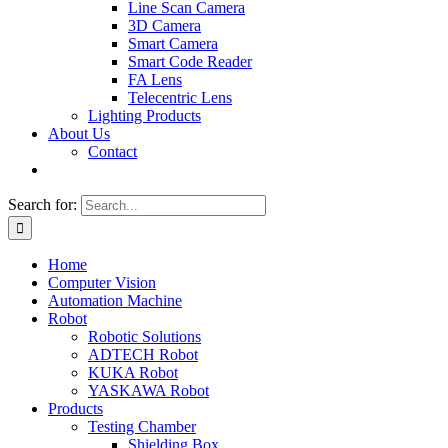
Line Scan Camera
3D Camera
Smart Camera
Smart Code Reader
FA Lens
Telecentric Lens
Lighting Products
About Us
Contact
Search for:
Home
Computer Vision
Automation Machine
Robot
Robotic Solutions
ADTECH Robot
KUKA Robot
YASKAWA Robot
Products
Testing Chamber
Shielding Box