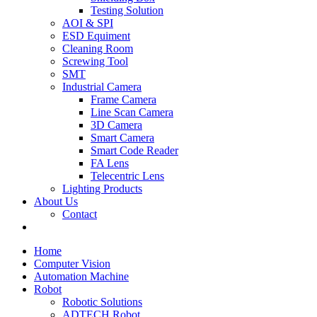
Testing Solution
AOI & SPI
ESD Equiment
Cleaning Room
Screwing Tool
SMT
Industrial Camera
Frame Camera
Line Scan Camera
3D Camera
Smart Camera
Smart Code Reader
FA Lens
Telecentric Lens
Lighting Products
About Us
Contact
Home
Computer Vision
Automation Machine
Robot
Robotic Solutions
ADTECH Robot