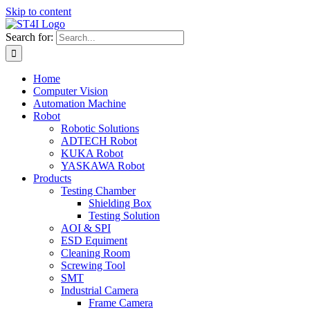
Skip to content
Search for:
Home
Computer Vision
Automation Machine
Robot
Robotic Solutions
ADTECH Robot
KUKA Robot
YASKAWA Robot
Products
Testing Chamber
Shielding Box
Testing Solution
AOI & SPI
ESD Equiment
Cleaning Room
Screwing Tool
SMT
Industrial Camera
Frame Camera