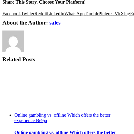
Share This Story, Choose Your Platform!
Facebook
Twitter
Reddit
LinkedIn
WhatsApp
Tumblr
Pinterest
Vk
Xing
E
About the Author:
sales
Related Posts
Online gambling vs. offline Which offers the better
experience Be9ja
Online gambling vs. offline Which offers the better