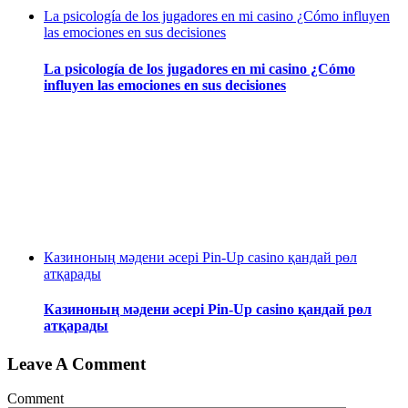
La psicología de los jugadores en mi casino ¿Cómo influyen
las emociones en sus decisiones
La psicología de los jugadores en mi casino ¿Cómo
influyen las emociones en sus decisiones
Казиноның мәдени әсері Pin-Up casino қандай рөл
атқарады
Казиноның мәдени әсері Pin-Up casino қандай рөл
атқарады
Leave A Comment
Comment