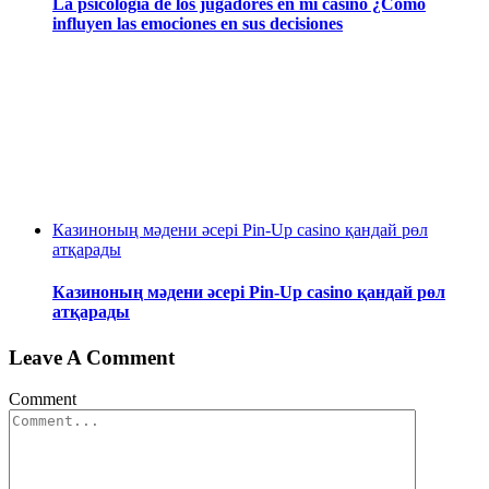
La psicología de los jugadores en mi casino ¿Cómo
influyen las emociones en sus decisiones
Казиноның мәдени әсері Pin-Up casino қандай рөл
атқарады
Казиноның мәдени әсері Pin-Up casino қандай рөл
атқарады
Leave A Comment
Comment