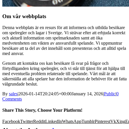
Om vår webbplats
Denna webbplats är en resurs för att informera och utbilda besökare
om spelregler och lagar i Sverige. Vi strävar efter att erbjuda korrekt
och aktuell information om spelmarknaden samt att öka
medvetenheten om vikten av ansvarsfullt spelande. Vi uppmuntrar
besökare att ta del av det innehåll som presenteras och att alltid spela
med ansvar.
Genom att kontakta oss kan besökare få svar på frågor och
förtydliganden kring spelregler, och vi står till tjänst för att hjälpa till
med eventuella problem relaterade till spelande. Vårt mål är att
säkerställa att alla spelare har den information de behöver för att fatta
välgrundade beslut.
By
sales
|
2026-01-14T20:24:05+00:00
January 14, 2026
|
Public
|
0
Comments
Share This Story, Choose Your Platform!
Facebook
Twitter
Reddit
LinkedIn
WhatsApp
Tumblr
Pinterest
Vk
Xing
E