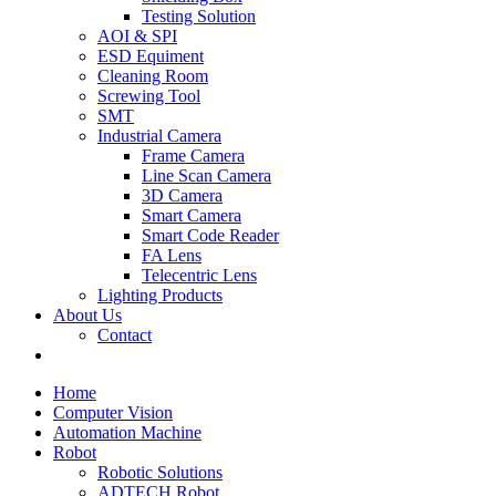
Testing Solution
AOI & SPI
ESD Equiment
Cleaning Room
Screwing Tool
SMT
Industrial Camera
Frame Camera
Line Scan Camera
3D Camera
Smart Camera
Smart Code Reader
FA Lens
Telecentric Lens
Lighting Products
About Us
Contact
Home
Computer Vision
Automation Machine
Robot
Robotic Solutions
ADTECH Robot