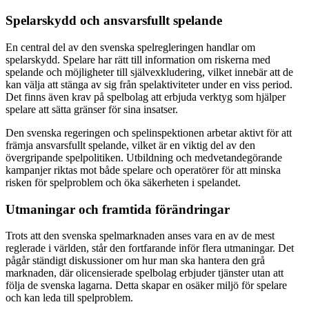
Spelarskydd och ansvarsfullt spelande
En central del av den svenska spelregleringen handlar om
spelarskydd. Spelare har rätt till information om riskerna med
spelande och möjligheter till självexkludering, vilket innebär att de
kan välja att stänga av sig från spelaktiviteter under en viss period.
Det finns även krav på spelbolag att erbjuda verktyg som hjälper
spelare att sätta gränser för sina insatser.
Den svenska regeringen och spelinspektionen arbetar aktivt för att
främja ansvarsfullt spelande, vilket är en viktig del av den
övergripande spelpolitiken. Utbildning och medvetandegörande
kampanjer riktas mot både spelare och operatörer för att minska
risken för spelproblem och öka säkerheten i spelandet.
Utmaningar och framtida förändringar
Trots att den svenska spelmarknaden anses vara en av de mest
reglerade i världen, står den fortfarande inför flera utmaningar. Det
pågår ständigt diskussioner om hur man ska hantera den grå
marknaden, där olicensierade spelbolag erbjuder tjänster utan att
följa de svenska lagarna. Detta skapar en osäker miljö för spelare
och kan leda till spelproblem.