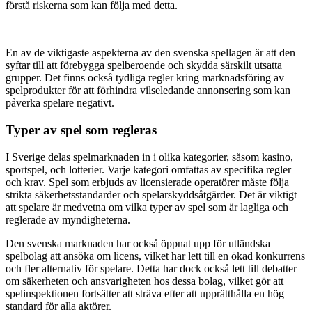
förstå riskerna som kan följa med detta.
En av de viktigaste aspekterna av den svenska spellagen är att den
syftar till att förebygga spelberoende och skydda särskilt utsatta
grupper. Det finns också tydliga regler kring marknadsföring av
spelprodukter för att förhindra vilseledande annonsering som kan
påverka spelare negativt.
Typer av spel som regleras
I Sverige delas spelmarknaden in i olika kategorier, såsom kasino,
sportspel, och lotterier. Varje kategori omfattas av specifika regler
och krav. Spel som erbjuds av licensierade operatörer måste följa
strikta säkerhetsstandarder och spelarskyddsåtgärder. Det är viktigt
att spelare är medvetna om vilka typer av spel som är lagliga och
reglerade av myndigheterna.
Den svenska marknaden har också öppnat upp för utländska
spelbolag att ansöka om licens, vilket har lett till en ökad konkurrens
och fler alternativ för spelare. Detta har dock också lett till debatter
om säkerheten och ansvarigheten hos dessa bolag, vilket gör att
spelinspektionen fortsätter att sträva efter att upprätthålla en hög
standard för alla aktörer.