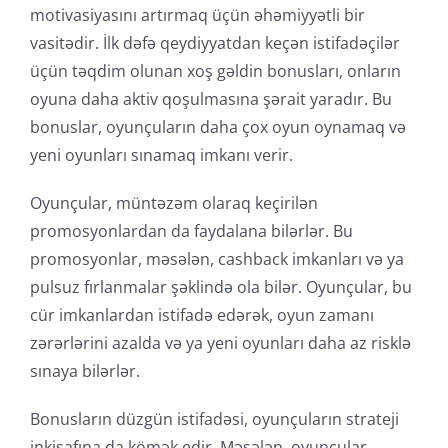
motivasiyasını artırmaq üçün əhəmiyyətli bir
vasitədir. İlk dəfə qeydiyyatdan keçən istifadəçilər
üçün təqdim olunan xoş gəldin bonusları, onların
oyuna daha aktiv qoşulmasına şərait yaradır. Bu
bonuslar, oyunçuların daha çox oyun oynamaq və
yeni oyunları sınamaq imkanı verir.
Oyunçular, müntəzəm olaraq keçirilən
promosyonlardan da faydalana bilərlər. Bu
promosyonlar, məsələn, cashback imkanları və ya
pulsuz fırlanmalar şəklində ola bilər. Oyunçular, bu
cür imkanlardan istifadə edərək, oyun zamanı
zərərlərini azalda və ya yeni oyunları daha az risklə
sınaya bilərlər.
Bonusların düzgün istifadəsi, oyunçuların strateji
inkişafına da kömək edir. Məsələn, oyunçular,