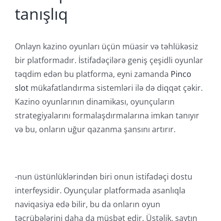
tanışlıq
Onlayn kazino oyunları üçün müasir və təhlükəsiz
bir platformadır. İstifadəçilərə geniş çeşidli oyunlar
təqdim edən bu platforma, eyni zamanda
Pinco
slot
mükafatlandırma sistemləri ilə də diqqət çəkir.
Kazino oyunlarının dinamikası, oyunçuların
strategiyalarını formalaşdırmalarına imkan tanıyır
və bu, onların uğur qazanma şansını artırır.
-nun üstünlüklərindən biri onun istifadəçi dostu
interfeysidir. Oyunçular platformada asanlıqla
naviqasiya edə bilir, bu da onların oyun
təcrübələrini daha da müsbət edir. Üstəlik, saytın