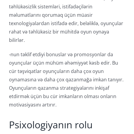
təhlükəsizlik sistemləri, istifadəçilərin
məlumatlarını qorumaq üçün müasir
texnologiyalardan istifadə edir, beləliklə, oyunçular
rahat və təhlükəsiz bir mühitdə oyun oynaya
bilirlər.
-nun təklif etdiyi bonuslar və promosyonlar da
oyunçular üçün mühüm əhəmiyyət kəsb edir. Bu
cür təşviqatlar oyunçuların daha çox oyun
oynamasına və daha çox qazanmağa imkan tanıyır.
Oyunçuların qazanma strategiyalarını inkişaf
etdirmək üçün bu cür imkanların olması onların
motivasiyasını artırır.
Psixologiyanın rolu