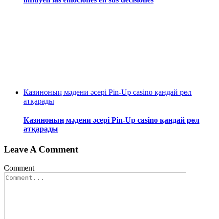
Казиноның мәдени әсері Pin-Up casino қандай рөл
атқарады
Казиноның мәдени әсері Pin-Up casino қандай рөл
атқарады
Leave A Comment
Comment