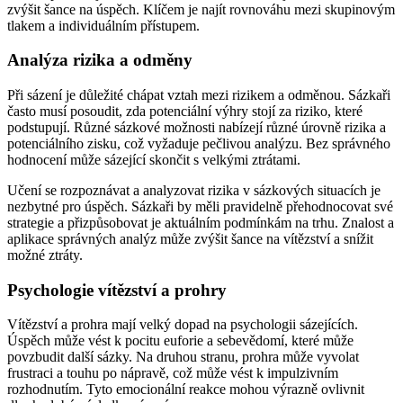
zvýšit šance na úspěch. Klíčem je najít rovnováhu mezi skupinovým
tlakem a individuálním přístupem.
Analýza rizika a odměny
Při sázení je důležité chápat vztah mezi rizikem a odměnou. Sázkaři
často musí posoudit, zda potenciální výhry stojí za riziko, které
podstupují. Různé sázkové možnosti nabízejí různé úrovně rizika a
potenciálního zisku, což vyžaduje pečlivou analýzu. Bez správného
hodnocení může sázející skončit s velkými ztrátami.
Učení se rozpoznávat a analyzovat rizika v sázkových situacích je
nezbytné pro úspěch. Sázkaři by měli pravidelně přehodnocovat své
strategie a přizpůsobovat je aktuálním podmínkám na trhu. Znalost a
aplikace správných analýz může zvýšit šance na vítězství a snížit
možné ztráty.
Psychologie vítězství a prohry
Vítězství a prohra mají velký dopad na psychologii sázejících.
Úspěch může vést k pocitu euforie a sebevědomí, které může
povzbudit další sázky. Na druhou stranu, prohra může vyvolat
frustraci a touhu po nápravě, což může vést k impulzivním
rozhodnutím. Tyto emocionální reakce mohou výrazně ovlivnit