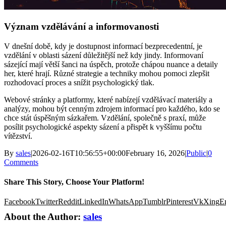
Význam vzdělávání a informovanosti
V dnešní době, kdy je dostupnost informací bezprecedentní, je
vzdělání v oblasti sázení důležitější než kdy jindy. Informovaní
sázející mají větší šanci na úspěch, protože chápou nuance a detaily
her, které hrají. Různé strategie a techniky mohou pomoci zlepšit
rozhodovací proces a snížit psychologický tlak.
Webové stránky a platformy, které nabízejí vzdělávací materiály a
analýzy, mohou být cenným zdrojem informací pro každého, kdo se
chce stát úspěšným sázkařem. Vzdělání, společně s praxí, může
posílit psychologické aspekty sázení a přispět k vyššímu počtu
vítězství.
By
sales
|
2026-02-16T10:56:55+00:00
February 16, 2026
|
Public
|
0
Comments
Share This Story, Choose Your Platform!
Facebook
Twitter
Reddit
LinkedIn
WhatsApp
Tumblr
Pinterest
Vk
Xing
E
About the Author:
sales