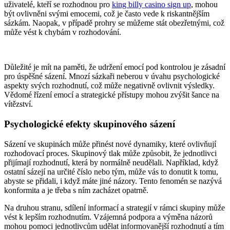
uživatelé, kteří se rozhodnou pro
king billy casino sign up
, mohou
být ovlivněni svými emocemi, což je často vede k riskantnějším
sázkám. Naopak, v případě prohry se můžeme stát obezřetnými, což
může vést k chybám v rozhodování.
Důležité je mít na paměti, že udržení emocí pod kontrolou je zásadní
pro úspěšné sázení. Mnozí sázkaři neberou v úvahu psychologické
aspekty svých rozhodnutí, což může negativně ovlivnit výsledky.
Vědomé řízení emocí a strategické přístupy mohou zvýšit šance na
vítězství.
Psychologické efekty skupinového sázení
Sázení ve skupinách může přinést nové dynamiky, které ovlivňují
rozhodovací proces. Skupinový tlak může způsobit, že jednotlivci
přijímají rozhodnutí, která by normálně neudělali. Například, když
ostatní sázejí na určité číslo nebo tým, může vás to donutit k tomu,
abyste se přidali, i když máte jiné názory. Tento fenomén se nazývá
konformita a je třeba s ním zacházet opatrně.
Na druhou stranu, sdílení informací a strategií v rámci skupiny může
vést k lepším rozhodnutím. Vzájemná podpora a výměna názorů
mohou pomoci jednotlivcům udělat informovanější rozhodnutí a tím