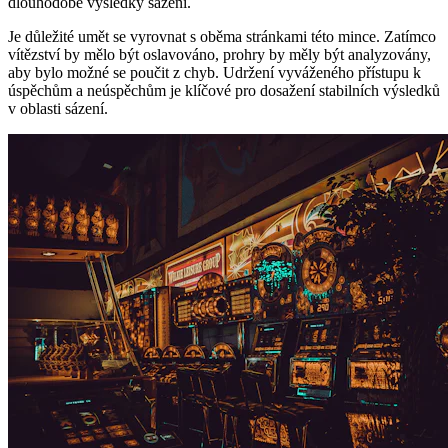
dlouhodobé výsledky sázení.
Je důležité umět se vyrovnat s oběma stránkami této mince. Zatímco
vítězství by mělo být oslavováno, prohry by měly být analyzovány,
aby bylo možné se poučit z chyb. Udržení vyváženého přístupu k
úspěchům a neúspěchům je klíčové pro dosažení stabilních výsledků
v oblasti sázení.