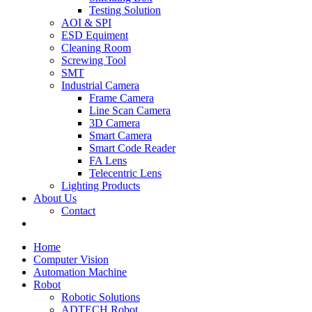
Testing Solution
AOI & SPI
ESD Equiment
Cleaning Room
Screwing Tool
SMT
Industrial Camera
Frame Camera
Line Scan Camera
3D Camera
Smart Camera
Smart Code Reader
FA Lens
Telecentric Lens
Lighting Products
About Us
Contact
Home
Computer Vision
Automation Machine
Robot
Robotic Solutions
ADTECH Robot