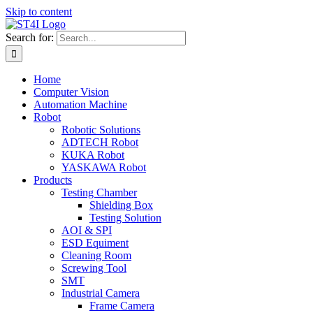
Skip to content
Search for:
Home
Computer Vision
Automation Machine
Robot
Robotic Solutions
ADTECH Robot
KUKA Robot
YASKAWA Robot
Products
Testing Chamber
Shielding Box
Testing Solution
AOI & SPI
ESD Equiment
Cleaning Room
Screwing Tool
SMT
Industrial Camera
Frame Camera