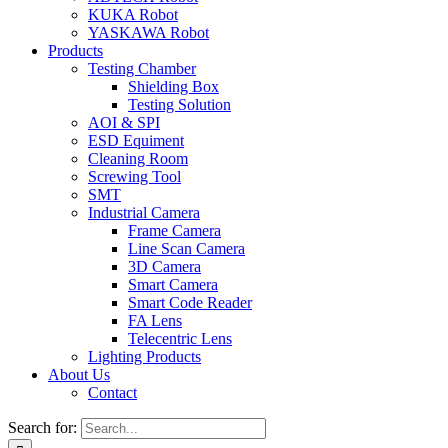
KUKA Robot
YASKAWA Robot
Products
Testing Chamber
Shielding Box
Testing Solution
AOI & SPI
ESD Equiment
Cleaning Room
Screwing Tool
SMT
Industrial Camera
Frame Camera
Line Scan Camera
3D Camera
Smart Camera
Smart Code Reader
FA Lens
Telecentric Lens
Lighting Products
About Us
Contact
Search for: