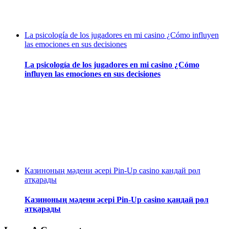
La psicología de los jugadores en mi casino ¿Cómo influyen
las emociones en sus decisiones
La psicología de los jugadores en mi casino ¿Cómo
influyen las emociones en sus decisiones
Казиноның мәдени әсері Pin-Up casino қандай рөл
атқарады
Казиноның мәдени әсері Pin-Up casino қандай рөл
атқарады