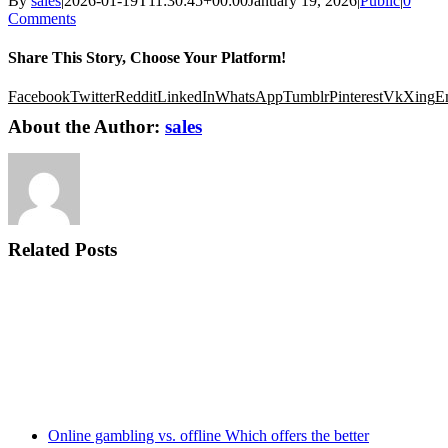
By
sales
|
2026-01-19T11:30:45+00:00
January 19, 2026
|
Public
|
0
Comments
Share This Story, Choose Your Platform!
Facebook
Twitter
Reddit
LinkedIn
WhatsApp
Tumblr
Pinterest
Vk
Xing
E
About the Author:
sales
Related Posts
Online gambling vs. offline Which offers the better