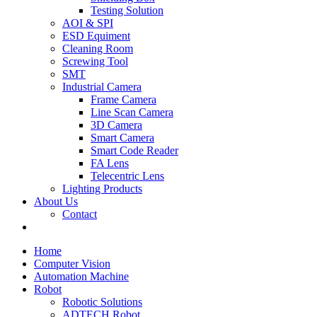
Testing Solution
AOI & SPI
ESD Equiment
Cleaning Room
Screwing Tool
SMT
Industrial Camera
Frame Camera
Line Scan Camera
3D Camera
Smart Camera
Smart Code Reader
FA Lens
Telecentric Lens
Lighting Products
About Us
Contact
Home
Computer Vision
Automation Machine
Robot
Robotic Solutions
ADTECH Robot