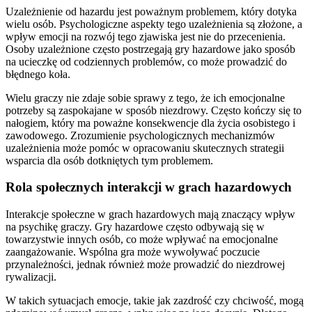
Uzależnienie od hazardu jest poważnym problemem, który dotyka
wielu osób. Psychologiczne aspekty tego uzależnienia są złożone, a
wpływ emocji na rozwój tego zjawiska jest nie do przecenienia.
Osoby uzależnione często postrzegają gry hazardowe jako sposób
na ucieczkę od codziennych problemów, co może prowadzić do
błędnego koła.
Wielu graczy nie zdaje sobie sprawy z tego, że ich emocjonalne
potrzeby są zaspokajane w sposób niezdrowy. Często kończy się to
nałogiem, który ma poważne konsekwencje dla życia osobistego i
zawodowego. Zrozumienie psychologicznych mechanizmów
uzależnienia może pomóc w opracowaniu skutecznych strategii
wsparcia dla osób dotkniętych tym problemem.
Rola społecznych interakcji w grach hazardowych
Interakcje społeczne w grach hazardowych mają znaczący wpływ
na psychikę graczy. Gry hazardowe często odbywają się w
towarzystwie innych osób, co może wpływać na emocjonalne
zaangażowanie. Wspólna gra może wywoływać poczucie
przynależności, jednak również może prowadzić do niezdrowej
rywalizacji.
W takich sytuacjach emocje, takie jak zazdrość czy chciwość, mogą