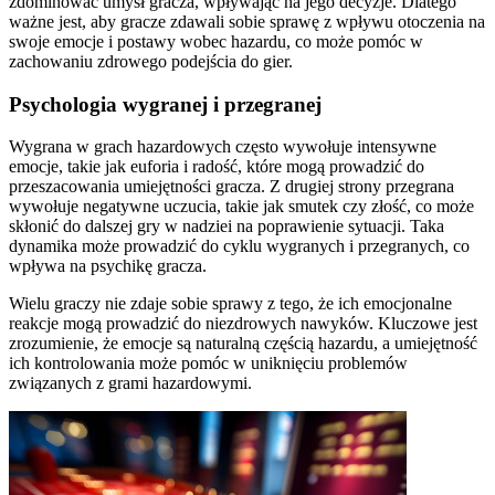
zdominować umysł gracza, wpływając na jego decyzje. Dlatego
ważne jest, aby gracze zdawali sobie sprawę z wpływu otoczenia na
swoje emocje i postawy wobec hazardu, co może pomóc w
zachowaniu zdrowego podejścia do gier.
Psychologia wygranej i przegranej
Wygrana w grach hazardowych często wywołuje intensywne
emocje, takie jak euforia i radość, które mogą prowadzić do
przeszacowania umiejętności gracza. Z drugiej strony przegrana
wywołuje negatywne uczucia, takie jak smutek czy złość, co może
skłonić do dalszej gry w nadziei na poprawienie sytuacji. Taka
dynamika może prowadzić do cyklu wygranych i przegranych, co
wpływa na psychikę gracza.
Wielu graczy nie zdaje sobie sprawy z tego, że ich emocjonalne
reakcje mogą prowadzić do niezdrowych nawyków. Kluczowe jest
zrozumienie, że emocje są naturalną częścią hazardu, a umiejętność
ich kontrolowania może pomóc w uniknięciu problemów
związanych z grami hazardowymi.