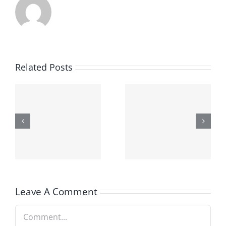
La
psicología
Efectos
de los
Related Posts
psicológicos
g
jugadores
del juego
e
en mi
¿Cómo
casino
influye
e
¿Cómo
casino
influyen
Aviator en
ce
las
nuestra
Leave A Comment
emocione
mente
Comment
en sus