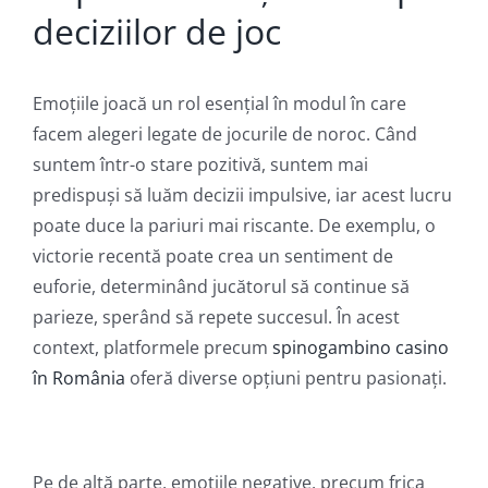
deciziilor de joc
Emoțiile joacă un rol esențial în modul în care
facem alegeri legate de jocurile de noroc. Când
suntem într-o stare pozitivă, suntem mai
predispuși să luăm decizii impulsive, iar acest lucru
poate duce la pariuri mai riscante. De exemplu, o
victorie recentă poate crea un sentiment de
euforie, determinând jucătorul să continue să
parieze, sperând să repete succesul. În acest
context, platformele precum
spinogambino casino
în România
oferă diverse opțiuni pentru pasionați.
Pe de altă parte, emoțiile negative, precum frica