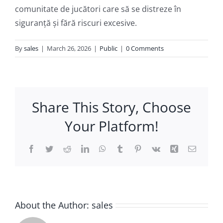
comunitate de jucători care să se distreze în
siguranță și fără riscuri excesive.
By
sales
|
March 26, 2026
|
Public
|
0 Comments
Share This Story, Choose
Your Platform!
Facebook
Twitter
Reddit
LinkedIn
WhatsApp
Tumblr
Pinterest
Vk
Xing
Email
About the Author:
sales