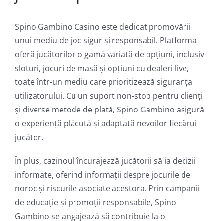
Spino Gambino Casino este dedicat promovării
unui mediu de joc sigur și responsabil. Platforma
oferă jucătorilor o gamă variată de opțiuni, inclusiv
sloturi, jocuri de masă și opțiuni cu dealeri live,
toate într-un mediu care prioritizează siguranța
utilizatorului. Cu un suport non-stop pentru clienți
și diverse metode de plată, Spino Gambino asigură
o experiență plăcută și adaptată nevoilor fiecărui
jucător.
În plus, cazinoul încurajează jucătorii să ia decizii
informate, oferind informații despre jocurile de
noroc și riscurile asociate acestora. Prin campanii
de educație și promoții responsabile, Spino
Gambino se angajează să contribuie la o