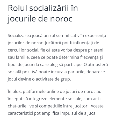
Rolul socializării în
jocurile de noroc
Socializarea joacă un rol semnificativ în experiența
jocurilor de noroc. Jucătorii pot fi influențați de
cercul lor social, fie că este vorba despre prieteni
sau familie, ceea ce poate determina frecvența și
tipul de jocuri la care aleg să participe. O atmosferă
socială pozitivă poate încuraja pariurile, deoarece
jocul devine o activitate de grup.
În plus, platformele online de jocuri de noroc au
început să integreze elemente sociale, cum ar fi
chat-urile live și competițiile între jucători. Aceste
caracteristici pot amplifica impulsul de a juca,