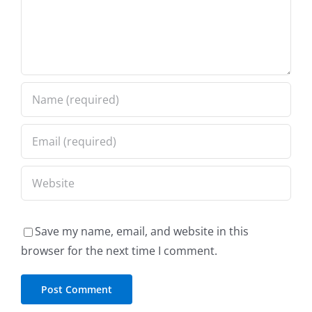
decisione
Save my name, email, and website in this
browser for the next time I comment.