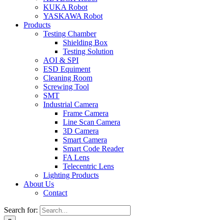
KUKA Robot
YASKAWA Robot
Products
Testing Chamber
Shielding Box
Testing Solution
AOI & SPI
ESD Equiment
Cleaning Room
Screwing Tool
SMT
Industrial Camera
Frame Camera
Line Scan Camera
3D Camera
Smart Camera
Smart Code Reader
FA Lens
Telecentric Lens
Lighting Products
About Us
Contact
Search for: