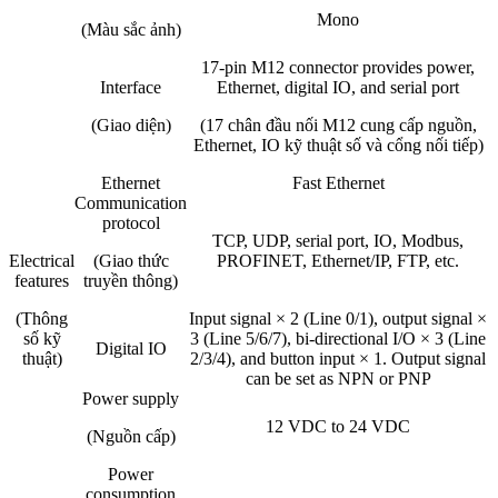
Mono
(Màu sắc ảnh)
17-pin M12 connector provides power,
Interface
Ethernet, digital IO, and serial port
(Giao diện)
(17 chân đầu nối M12 cung cấp nguồn,
Ethernet, IO kỹ thuật số và cổng nối tiếp)
Ethernet
Fast Ethernet
Communication
protocol
TCP, UDP, serial port, IO, Modbus,
Electrical
(Giao thức
PROFINET, Ethernet/IP, FTP, etc.
features
truyền thông)
(Thông
Input signal × 2 (Line 0/1), output signal ×
số kỹ
3 (Line 5/6/7), bi-directional I/O × 3 (Line
Digital IO
thuật)
2/3/4), and button input × 1. Output signal
can be set as NPN or PNP
Power supply
12 VDC to 24 VDC
(Nguồn cấp)
Power
consumption