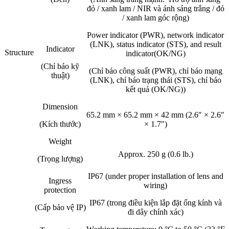
đỏ / xanh lam / NIR và ánh sáng trắng / đỏ
/ xanh lam góc rộng)
Power indicator (PWR), network indicator
(LNK), status indicator (STS), and result
Indicator
Structure
indicator(OK/NG)
(Chỉ báo kỹ
(Chỉ báo công suất (PWR), chỉ báo mạng
thuật)
(LNK), chỉ báo trạng thái (STS), chỉ báo
kết quả (OK/NG))
Dimension
65.2 mm × 65.2 mm × 42 mm (2.6″ × 2.6″
(Kích thước)
× 1.7″)
Weight
Approx. 250 g (0.6 lb.)
(Trọng lượng)
IP67 (under proper installation of lens and
Ingress
wiring)
protection
IP67 (trong điều kiện lắp đặt ống kính và
(Cấp bảo vệ IP)
đi dây chính xác)