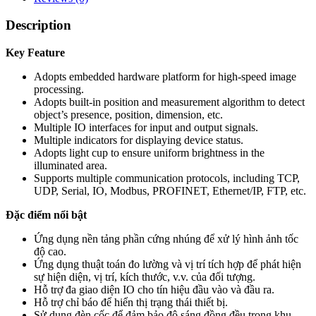
Description
Key Feature
Adopts embedded hardware platform for high-speed image
processing.
Adopts built-in position and measurement algorithm to detect
object’s presence, position, dimension, etc.
Multiple IO interfaces for input and output signals.
Multiple indicators for displaying device status.
Adopts light cup to ensure uniform brightness in the
illuminated area.
Supports multiple communication protocols, including TCP,
UDP, Serial, IO, Modbus, PROFINET, Ethernet/IP, FTP, etc.
Đặc điểm nổi bật
Ứng dụng nền tảng phần cứng nhúng để xử lý hình ảnh tốc
độ cao.
Ứng dụng thuật toán đo lường và vị trí tích hợp để phát hiện
sự hiện diện, vị trí, kích thước, v.v. của đối tượng.
Hỗ trợ đa giao diện IO cho tín hiệu đầu vào và đầu ra.
Hỗ trợ chỉ báo để hiển thị trạng thái thiết bị.
Sử dụng đèn cốc để đảm bảo độ sáng đồng đều trong khu