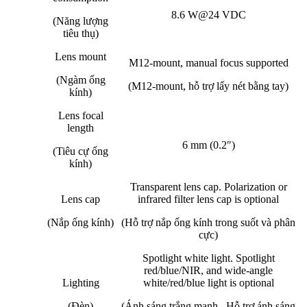
8.6 W@24 VDC
(Năng lượng
tiêu thụ)
Lens mount
M12-mount, manual focus supported
(Ngàm ống
(M12-mount, hỗ trợ lấy nét bằng tay)
kính)
Lens focal
length
6 mm (0.2″)
(Tiêu cự ống
kính)
Transparent lens cap. Polarization or
Lens cap
infrared filter lens cap is optional
(Nắp ống kính)
(Hỗ trợ nắp ống kính trong suốt và phân
cực)
Spotlight white light. Spotlight
red/blue/NIR, and wide-angle
Lighting
white/red/blue light is optional
(Đèn)
(Ánh sáng trắng mạnh. Hỗ trợ ánh sáng