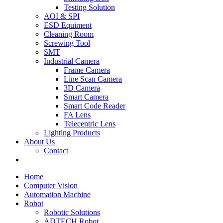
Testing Solution
AOI & SPI
ESD Equiment
Cleaning Room
Screwing Tool
SMT
Industrial Camera
Frame Camera
Line Scan Camera
3D Camera
Smart Camera
Smart Code Reader
FA Lens
Telecentric Lens
Lighting Products
About Us
Contact
Home
Computer Vision
Automation Machine
Robot
Robotic Solutions
ADTECH Robot