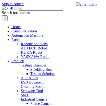
Skip to content
English
▼
Search for:
Home
Computer Vision
Automation Machine
Robot
Robotic Solutions
ADTECH Robot
KUKA Robot
YASKAWA Robot
Products
Testing Chamber
Shielding Box
Testing Solution
AOI & SPI
ESD Equiment
Cleaning Room
Screwing Tool
SMT
Industrial Camera
Frame Camera