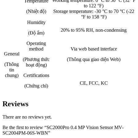
Working temperature: 0 °C to 50 °C (32 °F
Temperature
to 122 °F)
(Nhiệt độ)
Storage temperature: -30 °C to 70 °C (-22
°F to 158 °F)
Humidity
20% to 95% RH, non-condensing
(Độ ẩm)
Operating
method
Via web based interface
General
(Phương thức
(Thông qua giao diện Web)
(Thông
hoạt động)
tin
chung)
Certifications
CE, FCC, KC
(Chứng chỉ)
Reviews
There are no reviews yet.
Be the first to review “SC2000Pro 0.4 MP Vision Sensor MV-
SC2004PM-06S-WBN”