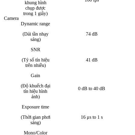
khung hình
chụp được
trong 1 giây)
Camera
Dynamic range
(Dải tần nhạy
74 dB
sáng)
SNR
(Tỷ số tín hiệu
41 dB
trên nhiễu)
Gain
(Độ khuếch đại
0 dB to 40 dB
tín hiệu hình
ảnh)
Exposure time
(Thời gian phơi
16 μs to 1 s
sáng)
Mono/Color