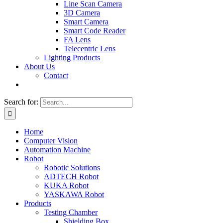
Line Scan Camera
3D Camera
Smart Camera
Smart Code Reader
FA Lens
Telecentric Lens
Lighting Products
About Us
Contact
Search for:
Home
Computer Vision
Automation Machine
Robot
Robotic Solutions
ADTECH Robot
KUKA Robot
YASKAWA Robot
Products
Testing Chamber
Shielding Box