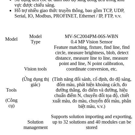
vực được chiếu sáng.
Hỗ trợ nhiều giao thức truyền thông, bao gồm TCP, UDP,
Serial, IO, Modbus, PROFINET, Ethernet / IP, FTP, v.v.
Model
MV-SC2004PM-06S-WBN
Model
Type
0.4 MP Vision Sensor
Feature matching, fixture, find line, find
circle, measure brightness, blob, detect
distance, measure line to line, measure
point and line, N point calibration,
Vision tools
coordinate conversion, etc.
(Ứng dụng thị
(Tính năng đối sánh, cố định, đo độ sáng,
giác)
đốm màu, phát hiện khoảng cách, đo
Tools
đường thẳng, đo điểm và đường, hiệu
chuẩn điểm N, chuyển đổi tọa độ, chiết
(Công
xuất màu, đo màu, chuyển đổi màu, phân
cụ)
biệt màu, v.v.)
Supports solution importing and exporting,
Solution
up to 32 solutions and 40 modules can be
management
stored