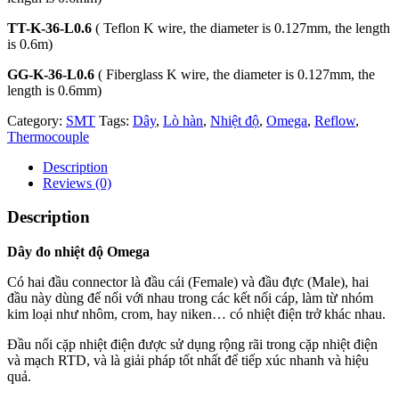
TT-K-36-L0.6
( Teflon K wire, the diameter is 0.127mm, the length
is 0.6m)
GG-K-36-L0.6
( Fiberglass K wire, the diameter is 0.127mm, the
length is 0.6mm)
Category:
SMT
Tags:
Dây
,
Lò hàn
,
Nhiệt độ
,
Omega
,
Reflow
,
Thermocouple
Description
Reviews (0)
Description
Dây đo nhiệt độ Omega
Có hai đầu connector là đầu cái (Female) và đầu đực (Male), hai
đầu này dùng để nối với nhau trong các kết nối cáp, làm từ nhóm
kim loại như nhôm, crom, hay niken… có nhiệt điện trở khác nhau.
Đầu nối cặp nhiệt điện được sử dụng rộng rãi trong cặp nhiệt điện
và mạch RTD, và là giải pháp tốt nhất để tiếp xúc nhanh và hiệu
quả.