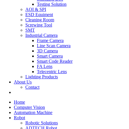
Testing Solution
AOI & SPI
ESD Equiment
Cleaning Room
Screwing Tool
SMT
Industrial Camera
Frame Camera
Line Scan Camera
3D Camera
Smart Camera
Smart Code Reader
FA Lens
Telecentric Lens
Lighting Products
About Us
Contact
Home
Computer Vision
Automation Machine
Robot
Robotic Solutions
ADTECH Robot