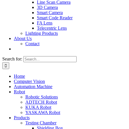
Line Scan Camera
3D Camera
Smart Camera
Smart Code Reader
FA Lens
Telecentric Lens
Lighting Products
About Us
Contact
Search for:
Home
Computer Vision
Automation Machine
Robot
Robotic Solutions
ADTECH Robot
KUKA Robot
YASKAWA Robot
Products
Testing Chamber
Shielding Box