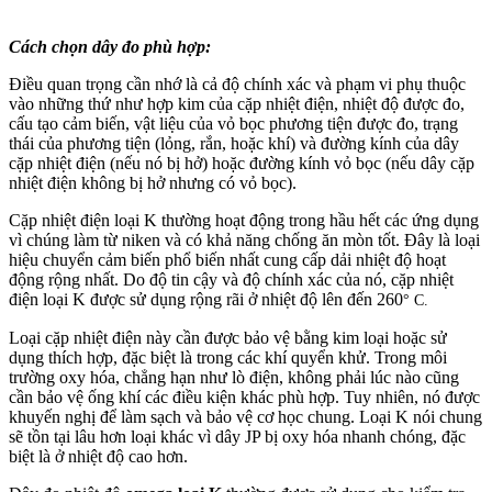
Cách chọn dây đo phù hợp:
Điều quan trọng cần nhớ là cả độ chính xác và phạm vi phụ thuộc
vào những thứ như hợp kim của cặp nhiệt điện, nhiệt độ được đo,
cấu tạo cảm biến, vật liệu của vỏ bọc phương tiện được đo, trạng
thái của phương tiện (lỏng, rắn, hoặc khí) và đường kính của dây
cặp nhiệt điện (nếu nó bị hở) hoặc đường kính vỏ bọc (nếu dây cặp
nhiệt điện không bị hở nhưng có vỏ bọc).
Cặp nhiệt điện loại K thường hoạt động trong hầu hết các ứng dụng
vì chúng làm từ niken và có khả năng chống ăn mòn tốt. Đây là loại
hiệu chuyển cảm biến phổ biến nhất cung cấp dải nhiệt độ hoạt
động rộng nhất. Do độ tin cậy và độ chính xác của nó, cặp nhiệt
điện loại K được sử dụng rộng rãi ở nhiệt độ lên đến 260
° C.
Loại cặp nhiệt điện này cần được bảo vệ bằng kim loại hoặc sử
dụng thích hợp, đặc biệt là trong các khí quyển khử. Trong môi
trường oxy hóa, chẳng hạn như lò điện, không phải lúc nào cũng
cần bảo vệ ống khí các điều kiện khác phù hợp. Tuy nhiên, nó được
khuyến nghị để làm sạch và bảo vệ cơ học chung. Loại K nói chung
sẽ tồn tại lâu hơn loại khác vì dây JP bị oxy hóa nhanh chóng, đặc
biệt là ở nhiệt độ cao hơn.