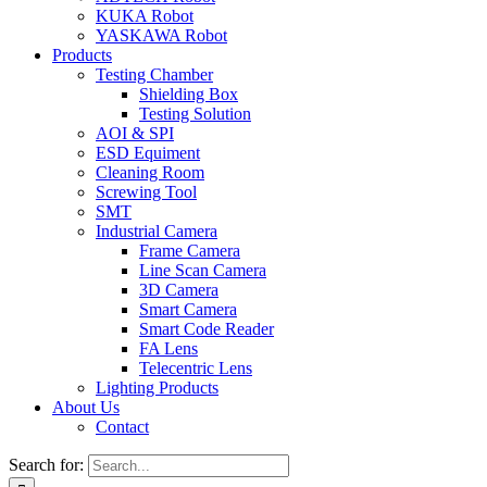
KUKA Robot
YASKAWA Robot
Products
Testing Chamber
Shielding Box
Testing Solution
AOI & SPI
ESD Equiment
Cleaning Room
Screwing Tool
SMT
Industrial Camera
Frame Camera
Line Scan Camera
3D Camera
Smart Camera
Smart Code Reader
FA Lens
Telecentric Lens
Lighting Products
About Us
Contact
Search for: