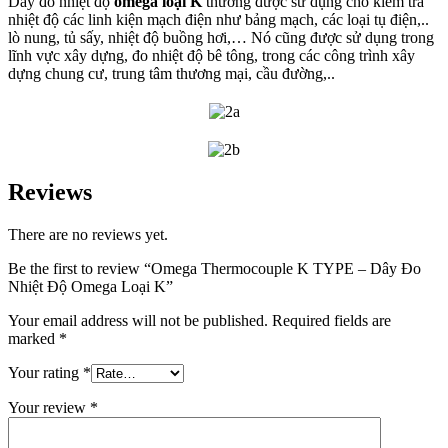
Dây đo nhiệt độ
omega loại K
thường được sử dụng cho kiểm tra
nhiệt độ các linh kiện mạch điện như bảng mạch, các loại tụ điện,..
lò nung, tủ sấy, nhiệt độ buồng hơi,… Nó cũng được sử dụng trong
lĩnh vực xây dựng, đo nhiệt độ bê tông, trong các công trình xây
dựng chung cư, trung tâm thương mại, cầu đường,..
Reviews
There are no reviews yet.
Be the first to review “Omega Thermocouple K TYPE – Dây Đo
Nhiệt Độ Omega Loại K”
Your email address will not be published.
Required fields are
marked
*
Your rating
*
Your review
*