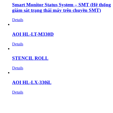
Smart Monitor Status System – SMT (Hệ thống
giám sát trạng thái máy trên chuyền SMT)
Details
AOI HL-LT-M330D
Details
STENCIL ROLL
Details
AOI HL-LX-330iL
Details