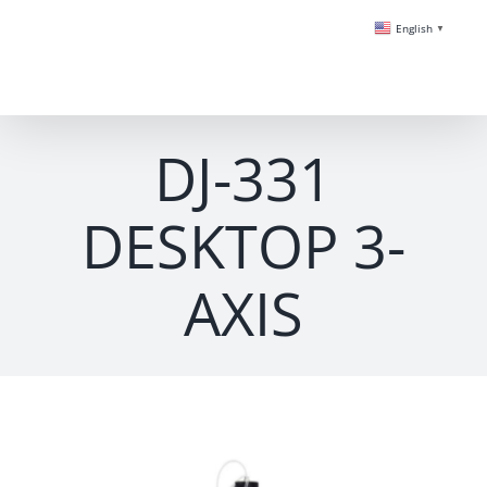
Skip
English
▼
to
content
DJ-331
DESKTOP 3-
AXIS