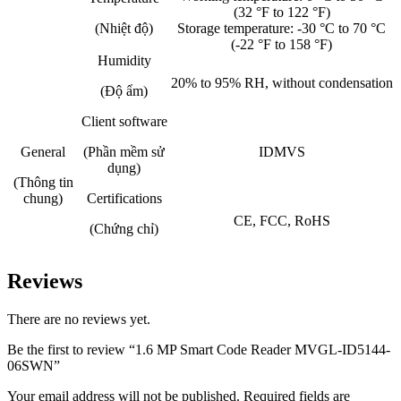
(32 °F to 122 °F)
(Nhiệt độ)
Storage temperature: -30 °C to 70 °C
(-22 °F to 158 °F)
Humidity
20% to 95% RH, without condensation
(Độ ẩm)
Client software
General
(Phần mềm sử
IDMVS
dụng)
(Thông tin
chung)
Certifications
CE, FCC, RoHS
(Chứng chỉ)
Reviews
There are no reviews yet.
Be the first to review “1.6 MP Smart Code Reader MVGL-ID5144-
06SWN”
Your email address will not be published.
Required fields are