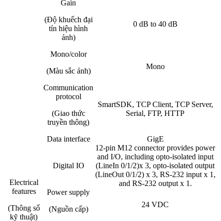
Gain
(Độ khuếch đại
0 dB to 40 dB
tín hiệu hình
ảnh)
Mono/color
Mono
(Màu sắc ảnh)
Communication
protocol
SmartSDK, TCP Client, TCP Server,
(Giao thức
Serial, FTP, HTTP
truyền thông)
Data interface
GigE
12-pin M12 connector provides power
and I/O, including opto-isolated input
Digital IO
(LineIn 0/1/2)x 3, opto-isolated output
(LineOut 0/1/2) x 3, RS-232 input x 1,
Electrical
and RS-232 output x 1.
features
Power supply
24 VDC
(Thông số
(Nguồn cấp)
kỹ thuật)