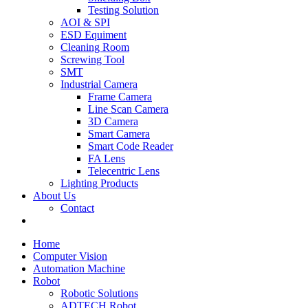
Testing Solution
AOI & SPI
ESD Equiment
Cleaning Room
Screwing Tool
SMT
Industrial Camera
Frame Camera
Line Scan Camera
3D Camera
Smart Camera
Smart Code Reader
FA Lens
Telecentric Lens
Lighting Products
About Us
Contact
Home
Computer Vision
Automation Machine
Robot
Robotic Solutions
ADTECH Robot