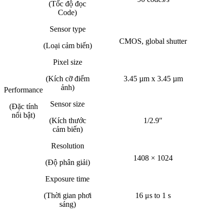
(Tốc độ đọc
Code)
Sensor type
CMOS, global shutter
(Loại cảm biến)
Pixel size
(Kích cỡ điểm
3.45 µm x 3.45 µm
ảnh)
Performance
Sensor size
(Đặc tính
nổi bật)
(Kích thước
1/2.9″
cảm biến)
Resolution
1408 × 1024
(Độ phân giải)
Exposure time
(Thời gian phơi
16 μs to 1 s
sáng)