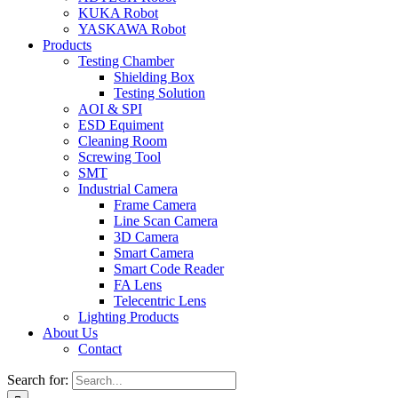
KUKA Robot
YASKAWA Robot
Products
Testing Chamber
Shielding Box
Testing Solution
AOI & SPI
ESD Equiment
Cleaning Room
Screwing Tool
SMT
Industrial Camera
Frame Camera
Line Scan Camera
3D Camera
Smart Camera
Smart Code Reader
FA Lens
Telecentric Lens
Lighting Products
About Us
Contact
Search for: