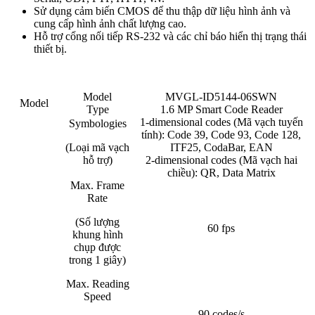
Sử dụng cảm biến CMOS để thu thập dữ liệu hình ảnh và
cung cấp hình ảnh chất lượng cao.
Hỗ trợ cổng nối tiếp RS-232 và các chỉ báo hiển thị trạng thái
thiết bị.
Model
MVGL-ID5144-06SWN
Model
Type
1.6 MP Smart Code Reader
1-dimensional codes (Mã vạch tuyến
Symbologies
tính): Code 39, Code 93, Code 128,
(Loại mã vạch
ITF25, CodaBar, EAN
hỗ trợ)
2-dimensional codes (Mã vạch hai
chiều): QR, Data Matrix
Max. Frame
Rate
(Số lượng
60 fps
khung hình
chụp được
trong 1 giây)
Max. Reading
Speed
90 codes/s