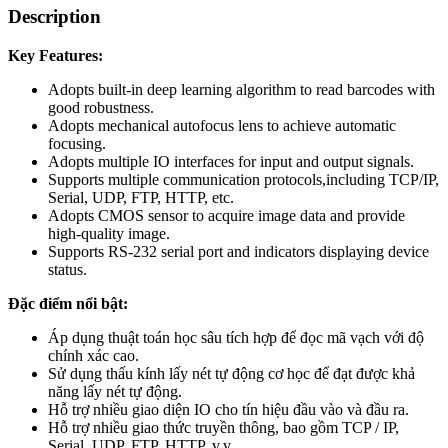
Description
Key Features:
Adopts built-in deep learning algorithm to read barcodes with
good robustness.
Adopts mechanical autofocus lens to achieve automatic
focusing.
Adopts multiple IO interfaces for input and output signals.
Supports multiple communication protocols,including TCP/IP,
Serial, UDP, FTP, HTTP, etc.
Adopts CMOS sensor to acquire image data and provide
high-quality image.
Supports RS-232 serial port and indicators displaying device
status.
Đặc điểm nổi bật:
Áp dụng thuật toán học sâu tích hợp để đọc mã vạch với độ
chính xác cao.
Sử dụng thấu kính lấy nét tự động cơ học để đạt được khả
năng lấy nét tự động.
Hỗ trợ nhiều giao diện IO cho tín hiệu đầu vào và đầu ra.
Hỗ trợ nhiều giao thức truyền thông, bao gồm TCP / IP,
Serial, UDP, FTP, HTTP, v.v.