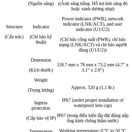
(Nguồn sáng)
((Ánh sáng trắng. Hỗ trợ ánh sáng đỏ
hoặc xanh dương nhạt)
Power indicator (PWR), network
indicator (LNK/ACT), and user
Structure
Indicator
indicator (U1/U2)
(Cấu trúc)
(Chỉ báo kỹ
(Chỉ báo công suất (PWR), chỉ báo
thuật)
mạng (LNK/ACT) và chỉ báo người
dùng (U1/U2))
Dimension
118.7 mm x 78 mm x 73.2 mm (4.7″ x
(Kích thước)
3.1″ x 2.9″)
Weight
Approx. 520 g (1.1 lb.)
(Trọng lượng)
IP67 (under proper installation of
Ingress
waterproof lens cap)
protection
IP67 (trong điều kiện lắp đặt đúng nắp
(Cấp bảo vệ IP)
ống kính chống thấm nước)
Working temperature: 0 °C to 50 °C
Temperature