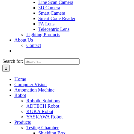
Line Scan Camera
3D Camera
Smart Camera
Smart Code Reader
FA Lens
Telecentric Lens
Lighting Products
About Us
Contact
Search for:
Home
Computer Vision
Automation Machine
Robot
Robotic Solutions
ADTECH Robot
KUKA Robot
YASKAWA Robot
Products
Testing Chamber
Shielding Box