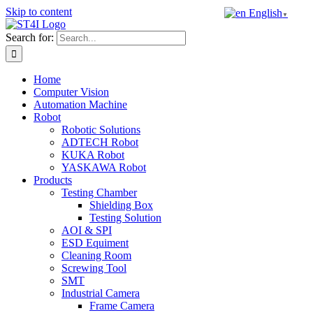
Skip to content
English
▼
Search for:
Home
Computer Vision
Automation Machine
Robot
Robotic Solutions
ADTECH Robot
KUKA Robot
YASKAWA Robot
Products
Testing Chamber
Shielding Box
Testing Solution
AOI & SPI
ESD Equiment
Cleaning Room
Screwing Tool
SMT
Industrial Camera
Frame Camera