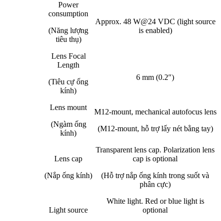
Power
consumption
Approx. 48 W@24 VDC (light source
(Năng lượng
is enabled)
tiêu thụ)
Lens Focal
Length
6 mm (0.2″)
(Tiêu cự ống
kính)
Lens mount
M12-mount, mechanical autofocus lens
(Ngàm ống
(M12-mount, hỗ trợ lấy nét bằng tay)
kính)
Transparent lens cap. Polarization lens
Lens cap
cap is optional
(Nắp ống kính)
(Hỗ trợ nắp ống kính trong suốt và
phân cực)
White light. Red or blue light is
Light source
optional