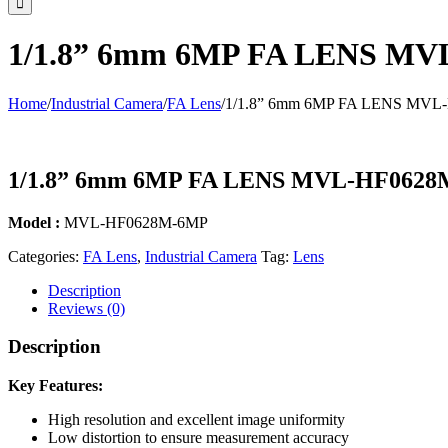
1/1.8” 6mm 6MP FA LENS M
Home
/
Industrial Camera
/
FA Lens
/
1/1.8” 6mm 6MP FA LENS MVL
1/1.8” 6mm 6MP FA LENS MVL-HF062
Model :
MVL-HF0628M-6MP
Categories:
FA Lens
,
Industrial Camera
Tag:
Lens
Description
Reviews (0)
Description
Key Features:
High resolution and excellent image uniformity
Low distortion to ensure measurement accuracy