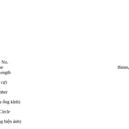
 No.
pe
f6mm,
Length
 cự)
mber
a ống kính)
Circle
g hiện ảnh)