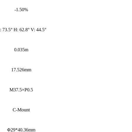
-1.50%
: 73.5° H: 62.8° V: 44.5°
0.035m
17.526mm
M37.5×P0.5
C-Mount
Φ29*40.36mm