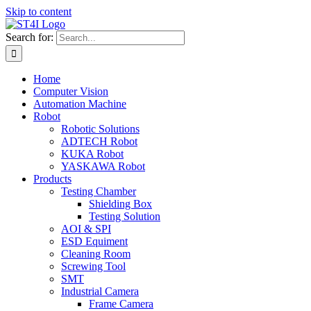
Skip to content
Search for:
Home
Computer Vision
Automation Machine
Robot
Robotic Solutions
ADTECH Robot
KUKA Robot
YASKAWA Robot
Products
Testing Chamber
Shielding Box
Testing Solution
AOI & SPI
ESD Equiment
Cleaning Room
Screwing Tool
SMT
Industrial Camera
Frame Camera