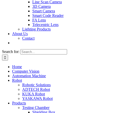
Line Scan Camera
3D Camera
Smart Camera
Smart Code Reader
FA Lens
Telecentric Lens
Lighting Products
About Us
Contact
Search for:
Home
Computer Vision
Automation Machine
Robot
Robotic Solutions
ADTECH Robot
KUKA Robot
YASKAWA Robot
Products
Testing Chamber
Shielding Box