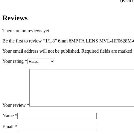
(Kích 
Reviews
There are no reviews yet.
Be the first to review “1/1.8” 6mm 6MP FA LENS MVL-HF0628M
Your email address will not be published.
Required fields are marked
Your rating
*
Your review
*
Name
*
Email
*