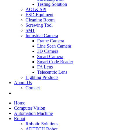
Testing Solution
AOI & SPI
ESD Equiment
Cleaning Room
Screwing Tool
SMT
Industrial Camera
Frame Camera
Line Scan Camera
3D Camera
Smart Camera
Smart Code Reader
FA Lens
Telecentric Lens
Lighting Products
About Us
Contact
Home
Computer Vision
Automation Machine
Robot
Robotic Solutions
ADTECH Robot