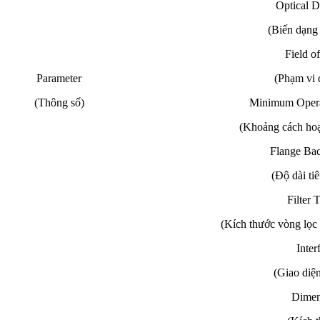
Optical D
(Biến dạng
Field o
Parameter
(Phạm vi 
(Thông số)
Minimum Opera
(Khoảng cách hoạt
Flange Ba
(Độ dài ti
Filter 
(Kích thước vòng lọc 
Inter
(Giao diện
Dimen