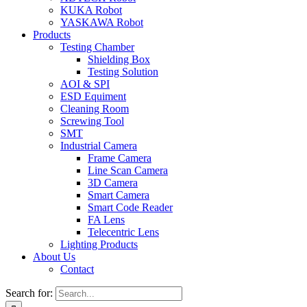
KUKA Robot
YASKAWA Robot
Products
Testing Chamber
Shielding Box
Testing Solution
AOI & SPI
ESD Equiment
Cleaning Room
Screwing Tool
SMT
Industrial Camera
Frame Camera
Line Scan Camera
3D Camera
Smart Camera
Smart Code Reader
FA Lens
Telecentric Lens
Lighting Products
About Us
Contact
Search for: