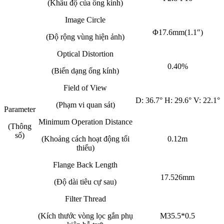
(Khẩu độ của ống kính)
Image Circle
Φ17.6mm(1.1″)
(Độ rộng vùng hiện ảnh)
Optical Distortion
0.40%
(Biến dạng ống kính)
Field of View
D: 36.7° H: 29.6° V: 22.1°
(Phạm vi quan sát)
Parameter
Minimum Operation Distance
(Thông
số)
(Khoảng cách hoạt động tối
0.12m
thiểu)
Flange Back Length
17.526mm
(Độ dài tiêu cự sau)
Filter Thread
(Kích thước vòng lọc gắn phụ
M35.5*0.5