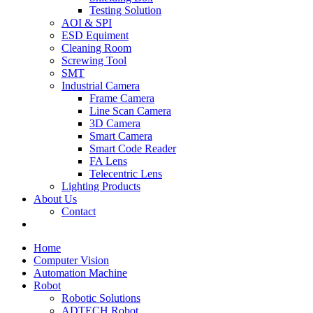
Testing Solution
AOI & SPI
ESD Equiment
Cleaning Room
Screwing Tool
SMT
Industrial Camera
Frame Camera
Line Scan Camera
3D Camera
Smart Camera
Smart Code Reader
FA Lens
Telecentric Lens
Lighting Products
About Us
Contact
Home
Computer Vision
Automation Machine
Robot
Robotic Solutions
ADTECH Robot