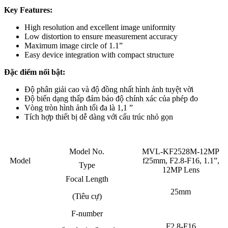
Key Features:
High resolution and excellent image uniformity
Low distortion to ensure measurement accuracy
Maximum image circle of 1.1”
Easy device integration with compact structure
Đặc điểm nổi bật:
Độ phân giải cao và độ đồng nhất hình ảnh tuyệt vời
Độ biến dạng thấp đảm bảo độ chính xác của phép đo
Vòng tròn hình ảnh tối đa là 1,1 ”
Tích hợp thiết bị dễ dàng với cấu trúc nhỏ gọn
Model No.
MVL-KF2528M-12MP
Model
f25mm, F2.8-F16, 1.1”,
Type
12MP Lens
Focal Length
25mm
(Tiêu cự)
F-number
F2.8-F16