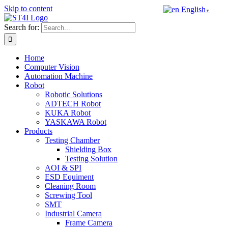
Skip to content
English
▼
Search for:
Home
Computer Vision
Automation Machine
Robot
Robotic Solutions
ADTECH Robot
KUKA Robot
YASKAWA Robot
Products
Testing Chamber
Shielding Box
Testing Solution
AOI & SPI
ESD Equiment
Cleaning Room
Screwing Tool
SMT
Industrial Camera
Frame Camera