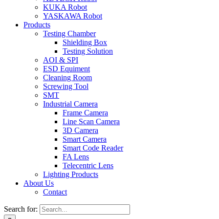
KUKA Robot
YASKAWA Robot
Products
Testing Chamber
Shielding Box
Testing Solution
AOI & SPI
ESD Equiment
Cleaning Room
Screwing Tool
SMT
Industrial Camera
Frame Camera
Line Scan Camera
3D Camera
Smart Camera
Smart Code Reader
FA Lens
Telecentric Lens
Lighting Products
About Us
Contact
Search for: