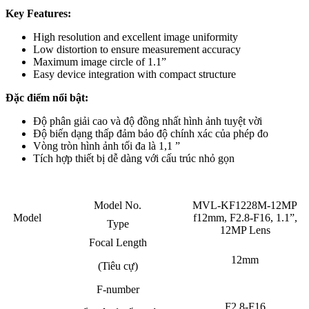
Key Features:
High resolution and excellent image uniformity
Low distortion to ensure measurement accuracy
Maximum image circle of 1.1”
Easy device integration with compact structure
Đặc điểm nổi bật:
Độ phân giải cao và độ đồng nhất hình ảnh tuyệt vời
Độ biến dạng thấp đảm bảo độ chính xác của phép đo
Vòng tròn hình ảnh tối đa là 1,1 ”
Tích hợp thiết bị dễ dàng với cấu trúc nhỏ gọn
Model No.
MVL-KF1228M-12MP
Model
f12mm, F2.8-F16, 1.1”,
Type
12MP Lens
Focal Length
12mm
(Tiêu cự)
F-number
F2.8-F16