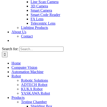
Line Scan Camera
3D Camera
Smart Camera
Smart Code Reader
FA Lens
Telecentric Lens
Lighting Products
About Us
Contact
Search for:
Home
Computer Vision
Automation Machine
Robot
Robotic Solutions
ADTECH Robot
KUKA Robot
YASKAWA Robot
Products
Testing Chamber
Shielding Box