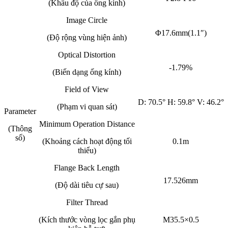
(Khẩu độ của ống kính)
Image Circle
Φ17.6mm(1.1″)
(Độ rộng vùng hiện ảnh)
Optical Distortion
-1.79%
(Biến dạng ống kính)
Field of View
D: 70.5° H: 59.8° V: 46.2°
(Phạm vi quan sát)
Parameter
Minimum Operation Distance
(Thông
số)
(Khoảng cách hoạt động tối
0.1m
thiểu)
Flange Back Length
17.526mm
(Độ dài tiêu cự sau)
Filter Thread
(Kích thước vòng lọc gắn phụ
M35.5×0.5