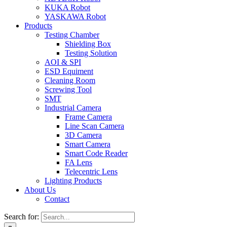
KUKA Robot
YASKAWA Robot
Products
Testing Chamber
Shielding Box
Testing Solution
AOI & SPI
ESD Equiment
Cleaning Room
Screwing Tool
SMT
Industrial Camera
Frame Camera
Line Scan Camera
3D Camera
Smart Camera
Smart Code Reader
FA Lens
Telecentric Lens
Lighting Products
About Us
Contact
Search for: