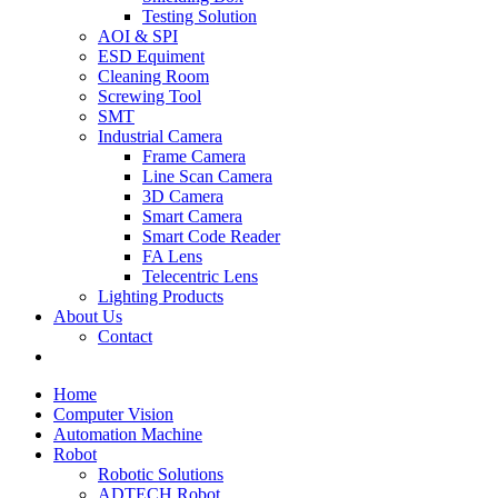
Testing Solution
AOI & SPI
ESD Equiment
Cleaning Room
Screwing Tool
SMT
Industrial Camera
Frame Camera
Line Scan Camera
3D Camera
Smart Camera
Smart Code Reader
FA Lens
Telecentric Lens
Lighting Products
About Us
Contact
Home
Computer Vision
Automation Machine
Robot
Robotic Solutions
ADTECH Robot