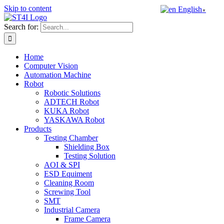
Skip to content
English
▼
Search for:
Home
Computer Vision
Automation Machine
Robot
Robotic Solutions
ADTECH Robot
KUKA Robot
YASKAWA Robot
Products
Testing Chamber
Shielding Box
Testing Solution
AOI & SPI
ESD Equiment
Cleaning Room
Screwing Tool
SMT
Industrial Camera
Frame Camera