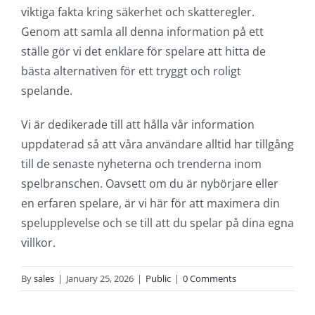
viktiga fakta kring säkerhet och skatteregler.
Genom att samla all denna information på ett
ställe gör vi det enklare för spelare att hitta de
bästa alternativen för ett tryggt och roligt
spelande.
Vi är dedikerade till att hålla vår information
uppdaterad så att våra användare alltid har tillgång
till de senaste nyheterna och trenderna inom
spelbranschen. Oavsett om du är nybörjare eller
en erfaren spelare, är vi här för att maximera din
spelupplevelse och se till att du spelar på dina egna
villkor.
By
sales
|
January 25, 2026
|
Public
|
0 Comments