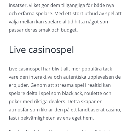
insatser, vilket gör dem tillgängliga för både nya
och erfarna spelare. Med ett stort utbud av spel att
välja mellan kan spelare alltid hitta något som
passar deras smak och budget.
Live casinospel
Live casinospel har blivit allt mer populära tack
vare den interaktiva och autentiska upplevelsen de
erbjuder. Genom att streama spel i realtid kan
spelare delta i spel som blackjack, roulette och
poker med riktiga dealers. Detta skapar en
atmosfär som liknar den på ett landbaserat casino,
fast i bekvämligheten av ens eget hem.