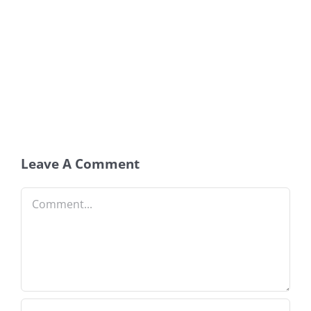
Leave A Comment
Comment