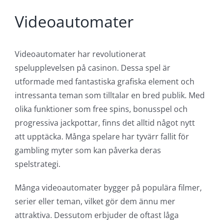
Videoautomater
Videoautomater har revolutionerat
spelupplevelsen på casinon. Dessa spel är
utformade med fantastiska grafiska element och
intressanta teman som tilltalar en bred publik. Med
olika funktioner som free spins, bonusspel och
progressiva jackpottar, finns det alltid något nytt
att upptäcka. Många spelare har tyvärr fallit för
gambling myter som kan påverka deras
spelstrategi.
Många videoautomater bygger på populära filmer,
serier eller teman, vilket gör dem ännu mer
attraktiva. Dessutom erbjuder de oftast låga