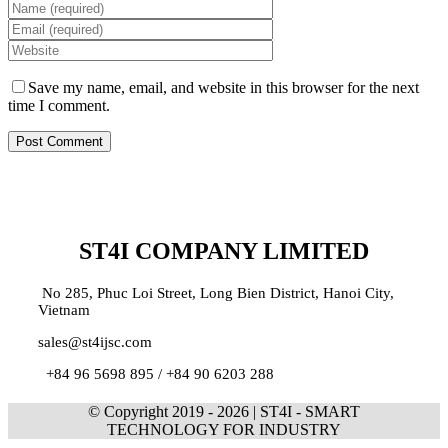
Save my name, email, and website in this browser for the next
time I comment.
ST4I COMPANY LIMITED
No 285, Phuc Loi Street, Long Bien District, Hanoi City,
Vietnam
sales@st4ijsc.com
+84 96 5698 895 /
+84 90 6203 288
© Copyright 2019 -
2026 | ST4I - SMART
TECHNOLOGY FOR INDUSTRY