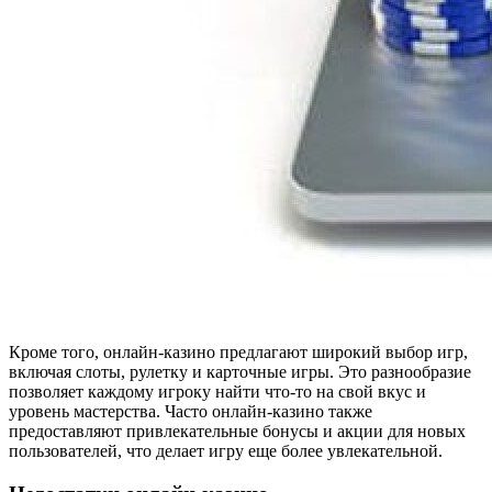
Кроме того, онлайн-казино предлагают широкий выбор игр,
включая слоты, рулетку и карточные игры. Это разнообразие
позволяет каждому игроку найти что-то на свой вкус и
уровень мастерства. Часто онлайн-казино также
предоставляют привлекательные бонусы и акции для новых
пользователей, что делает игру еще более увлекательной.