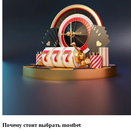
Почему стоит выбрать mostbet