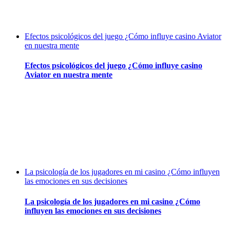
Efectos psicológicos del juego ¿Cómo influye casino Aviator
en nuestra mente
Efectos psicológicos del juego ¿Cómo influye casino
Aviator en nuestra mente
La psicología de los jugadores en mi casino ¿Cómo influyen
las emociones en sus decisiones
La psicología de los jugadores en mi casino ¿Cómo
influyen las emociones en sus decisiones