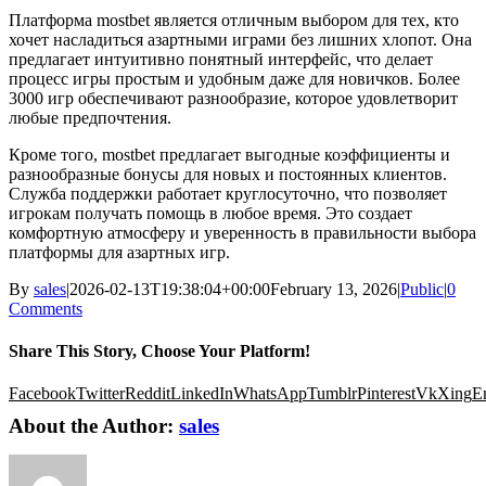
Платформа mostbet является отличным выбором для тех, кто
хочет насладиться азартными играми без лишних хлопот. Она
предлагает интуитивно понятный интерфейс, что делает
процесс игры простым и удобным даже для новичков. Более
3000 игр обеспечивают разнообразие, которое удовлетворит
любые предпочтения.
Кроме того, mostbet предлагает выгодные коэффициенты и
разнообразные бонусы для новых и постоянных клиентов.
Служба поддержки работает круглосуточно, что позволяет
игрокам получать помощь в любое время. Это создает
комфортную атмосферу и уверенность в правильности выбора
платформы для азартных игр.
By
sales
|
2026-02-13T19:38:04+00:00
February 13, 2026
|
Public
|
0
Comments
Share This Story, Choose Your Platform!
Facebook
Twitter
Reddit
LinkedIn
WhatsApp
Tumblr
Pinterest
Vk
Xing
E
About the Author:
sales