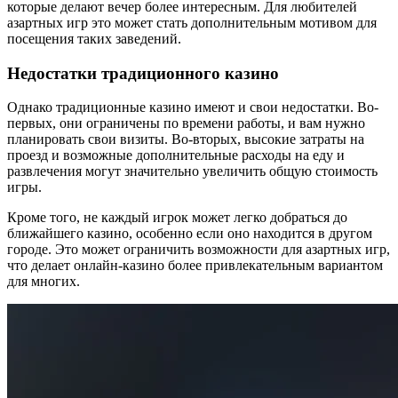
которые делают вечер более интересным. Для любителей
азартных игр это может стать дополнительным мотивом для
посещения таких заведений.
Недостатки традиционного казино
Однако традиционные казино имеют и свои недостатки. Во-
первых, они ограничены по времени работы, и вам нужно
планировать свои визиты. Во-вторых, высокие затраты на
проезд и возможные дополнительные расходы на еду и
развлечения могут значительно увеличить общую стоимость
игры.
Кроме того, не каждый игрок может легко добраться до
ближайшего казино, особенно если оно находится в другом
городе. Это может ограничить возможности для азартных игр,
что делает онлайн-казино более привлекательным вариантом
для многих.