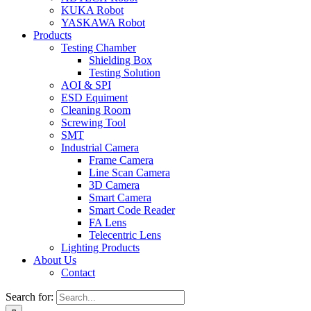
KUKA Robot
YASKAWA Robot
Products
Testing Chamber
Shielding Box
Testing Solution
AOI & SPI
ESD Equiment
Cleaning Room
Screwing Tool
SMT
Industrial Camera
Frame Camera
Line Scan Camera
3D Camera
Smart Camera
Smart Code Reader
FA Lens
Telecentric Lens
Lighting Products
About Us
Contact
Search for: