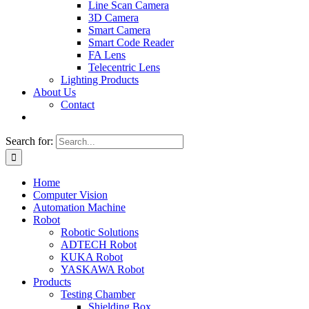
Line Scan Camera
3D Camera
Smart Camera
Smart Code Reader
FA Lens
Telecentric Lens
Lighting Products
About Us
Contact
Search for:
Home
Computer Vision
Automation Machine
Robot
Robotic Solutions
ADTECH Robot
KUKA Robot
YASKAWA Robot
Products
Testing Chamber
Shielding Box