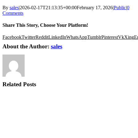
By
sales
|
2026-02-17T21:13:35+00:00
February 17, 2026
|
Public
|
0
Comments
Share This Story, Choose Your Platform!
Facebook
Twitter
Reddit
LinkedIn
WhatsApp
Tumblr
Pinterest
Vk
Xing
E
About the Author:
sales
Related Posts