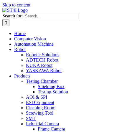
Skip to content
Search for:
Home
Computer Vision
Automation Machine
Robot
Robotic Solutions
ADTECH Robot
KUKA Robot
YASKAWA Robot
Products
Testing Chamber
Shielding Box
Testing Solution
AOI & SPI
ESD Equiment
Cleaning Room
Screwing Tool
SMT
Industrial Camera
Frame Camera