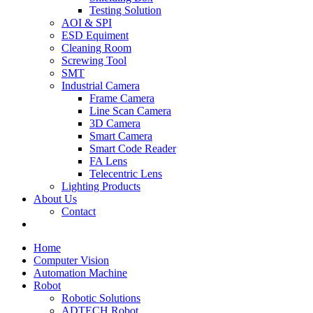
Testing Solution
AOI & SPI
ESD Equiment
Cleaning Room
Screwing Tool
SMT
Industrial Camera
Frame Camera
Line Scan Camera
3D Camera
Smart Camera
Smart Code Reader
FA Lens
Telecentric Lens
Lighting Products
About Us
Contact
Home
Computer Vision
Automation Machine
Robot
Robotic Solutions
ADTECH Robot