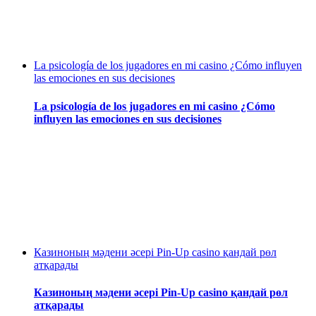
La psicología de los jugadores en mi casino ¿Cómo influyen
las emociones en sus decisiones
La psicología de los jugadores en mi casino ¿Cómo
influyen las emociones en sus decisiones
Казиноның мәдени әсері Pin-Up casino қандай рөл
атқарады
Казиноның мәдени әсері Pin-Up casino қандай рөл
атқарады