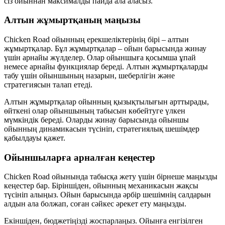
сіз ойыннан максималды пайда ала аласыз.
Алтын жұмыртқаның маңызы
Chicken Road ойынның ерекшеліктерінің бірі – алтын
жұмыртқалар. Бұл жұмыртқалар – ойын барысында жинау
үшін арнайы жүлделер. Олар ойыншыға қосымша ұпай
немесе арнайы функциялар береді. Алтын жұмыртқаларды
табу үшін ойыншының назарын, шеберлігін және
стратегиясын талап етеді.
Алтын жұмыртқалар ойынның қызықтылығын арттырады,
өйткені олар ойыншының табысын көбейтуге үлкен
мүмкіндік береді. Оларды жинау барысында ойыншы
ойынның динамикасын түсініп, стратегиялық шешімдер
қабылдауы қажет.
Ойыншыларға арналған кеңестер
Chicken Road ойынында табысқа жету үшін бірнеше маңызды
кеңестер бар. Біріншіден, ойынның механикасын жақсы
түсініп алыңыз. Ойын барысында әрбір шешімнің салдарын
алдын ала болжап, соған сәйкес әрекет ету маңызды.
Екіншіден, бюджетіңізді жоспарлаңыз. Ойынға енгізілген