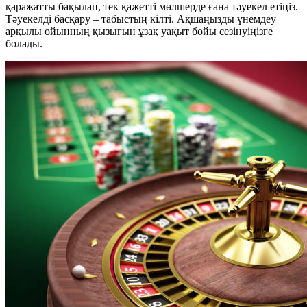
қаражатты бақылап, тек қажетті мөлшерде ғана тәуекел етіңіз.
Тәуекелді басқару – табыстың кілті. Ақшаңызды үнемдеу
арқылы ойынның қызығын ұзақ уақыт бойы сезінуіңізге
болады.