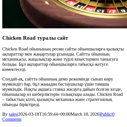
Chicken Road туралы сайт
Chicken Road ойынының ресми сайты ойыншыларға қызықты
ақпараттар мен жаңартулар ұсынады. Сайтта ойынның
механикасы, жаңалықтар және түрлі кеңестермен танысуға
болады. Бұл ақпараттар ойыншыларға табысқа жетуге
көмектеседі.
Сондай-ақ, сайтта ойынның демо режимінде сынап көру
мүмкіндігі бар, бұл жаңадан бастаушылар үшін тамаша
мүмкіндік. Нақты ақшаға ставка жасауға дайын болған кезде,
ойыншылар өз шеберліктерін толықтыра алады. Chicken Road
– табыстың кілті, қызықты механика және стратегиялық
ойынды біріктіреді.
By
sales
|
2026-03-18T16:59:44+00:00
March 18, 2026
|
Public
|
0
Comments