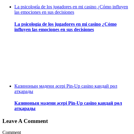
La psicología de los jugadores en mi casino ¿Cómo influyen
las emociones en sus decisiones
La psicología de los jugadores en mi casino ¿Cómo
influyen las emociones en sus decisiones
Казиноның мәдени әсері Pin-Up casino қандай рөл
атқарады
Казиноның мәдени әсері Pin-Up casino қандай рөл
атқарады
Leave A Comment
Comment