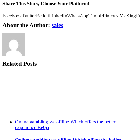
Share This Story, Choose Your Platform!
Facebook
Twitter
Reddit
LinkedIn
WhatsApp
Tumblr
Pinterest
Vk
Xing
E
About the Author:
sales
Related Posts
Online gambling vs. offline Which offers the better
experience Be9ja
Online gambling vs. offline Which offers the better