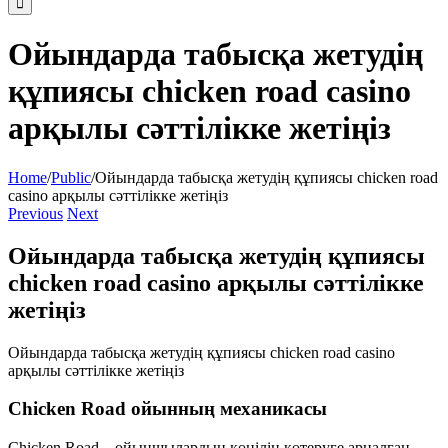
Ойындарда табысқа жетудің
құпиясы chicken road casino
арқылы сәттілікке жетіңіз
Home
/
Public
/
Ойындарда табысқа жетудің құпиясы chicken road
casino арқылы сәттілікке жетіңіз
Previous
Next
Ойындарда табысқа жетудің құпиясы
chicken road casino арқылы сәттілікке
жетіңіз
Ойындарда табысқа жетудің құпиясы chicken road casino
арқылы сәттілікке жетіңіз
Chicken Road ойынның механикасы
Chicken Road – ойыншылардың көңілін көтеруге арналған