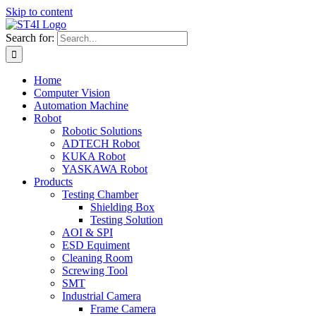
Skip to content
Search for:
Home
Computer Vision
Automation Machine
Robot
Robotic Solutions
ADTECH Robot
KUKA Robot
YASKAWA Robot
Products
Testing Chamber
Shielding Box
Testing Solution
AOI & SPI
ESD Equiment
Cleaning Room
Screwing Tool
SMT
Industrial Camera
Frame Camera