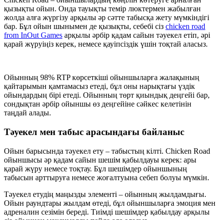
қызықты ойын. Онда тауықты темір люктермен жабылған
жолда алға жүргізу арқылы әр сәтте табысқа жету мүмкіндігі
бар. Бұл ойын шынымен де қызықты, себебі сіз
chicken road
from InOut Games
арқылы әрбір қадам сайын тәуекел етіп, әрі
қарай жүруіңіз керек, немесе қауіпсіздік үшін тоқтай аласыз.
Ойынның 98% RTP көрсеткіші ойыншыларға жалақының
қайтарымын қамтамасыз етеді, бұл оны нарықтағы үздік
ойындардың бірі етеді. Ойынның төрт қиындық деңгейі бар,
сондықтан әрбір ойыншы өз деңгейіне сәйкес келетінін
таңдай алады.
Тәуекел мен табыс арасындағы байланыс
Ойын барысында тәуекел ету – табыстың кілті. Chicken Road
ойыншысы әр қадам сайын шешім қабылдауы керек: ары
қарай жүру немесе тоқтау. Бұл шешімдер ойыншының
табысын арттыруға немесе жоғалтуына себеп болуы мүмкін.
Тәуекел етудің маңызды элементі – ойынның жылдамдығы.
Ойын раундтары жылдам өтеді, бұл ойыншыларға эмоция мен
адреналин сезімін береді. Тиімді шешімдер қабылдау арқылы