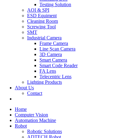
Testing Solution
AOI & SPI
ESD Equiment
Cleaning Room
Screwing Tool
SMT
Industrial Camera
Frame Camera
Line Scan Camera
3D Camera
Smart Camera
Smart Code Reader
FA Lens
Telecentric Lens
Lighting Products
About Us
Contact
Home
Computer Vision
Automation Machine
Robot
Robotic Solutions
ADTECH Robot