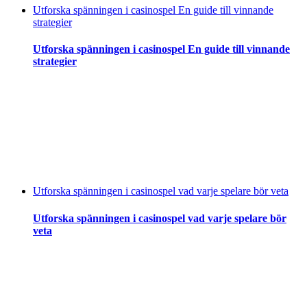
Utforska spänningen i casinospel En guide till vinnande
strategier
Utforska spänningen i casinospel En guide till vinnande
strategier
Utforska spänningen i casinospel vad varje spelare bör veta
Utforska spänningen i casinospel vad varje spelare bör
veta