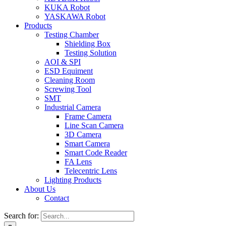
KUKA Robot
YASKAWA Robot
Products
Testing Chamber
Shielding Box
Testing Solution
AOI & SPI
ESD Equiment
Cleaning Room
Screwing Tool
SMT
Industrial Camera
Frame Camera
Line Scan Camera
3D Camera
Smart Camera
Smart Code Reader
FA Lens
Telecentric Lens
Lighting Products
About Us
Contact
Search for: