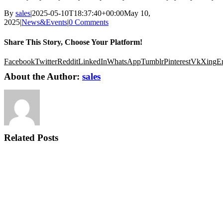
By
sales
|
2025-05-10T18:37:40+00:00
May 10,
2025
|
News&Events
|
0 Comments
Share This Story, Choose Your Platform!
Facebook
Twitter
Reddit
LinkedIn
WhatsApp
Tumblr
Pinterest
Vk
Xing
E
About the Author:
sales
Related Posts