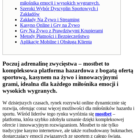
miłośnika emocji i wysokich wygranych.
Szeroki Wybór Dyscyplin Sportowych i
Zakładów
Zakłady Na Żywo i Streaming
Kasyno Online i Gry na Żywo
Gry Na Żywo z Prawdziwymi Krupierami
Metody Płatności i Bezpieczeństwo
Aplikacje Mobilne i Obsługa Klienta
Poczuj adrenalinę zwycięstwa – mostbet to
kompleksowa platforma hazardowa z bogatą ofertą
sportową, kasynem na żywo i innowacyjnymi
grami, idealna dla każdego miłośnika emocji i
wysokich wygranych.
W dzisiejszych czasach, rynek rozrywki online dynamicznie się
rozwija, oferując coraz więcej możliwości dla miłośników hazardu i
sportu. Wśród liderów tego rynku wyróżnia się
mostbet
–
platforma, która szybko zdobyła uznanie dzięki kompleksowej
ofercie i innowacyjnym rozwiązaniom. Mostbet to nie tylko
tradycyjne kasyno internetowe, ale także rozbudowany bukmacher,
dostarczający emocji związanych ze sportem z całego świata.