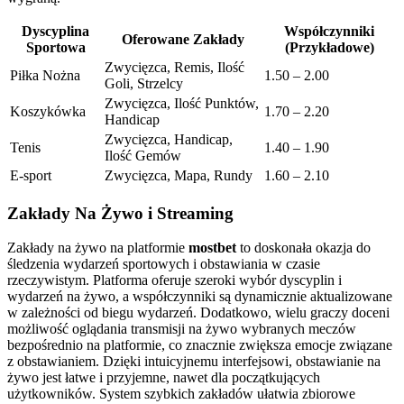
Dyscyplina
Współczynniki
Oferowane Zakłady
Sportowa
(Przykładowe)
Zwycięzca, Remis, Ilość
Piłka Nożna
1.50 – 2.00
Goli, Strzelcy
Zwycięzca, Ilość Punktów,
Koszykówka
1.70 – 2.20
Handicap
Zwycięzca, Handicap,
Tenis
1.40 – 1.90
Ilość Gemów
E-sport
Zwycięzca, Mapa, Rundy
1.60 – 2.10
Zakłady Na Żywo i Streaming
Zakłady na żywo na platformie
mostbet
to doskonała okazja do
śledzenia wydarzeń sportowych i obstawiania w czasie
rzeczywistym. Platforma oferuje szeroki wybór dyscyplin i
wydarzeń na żywo, a współczynniki są dynamicznie aktualizowane
w zależności od biegu wydarzeń. Dodatkowo, wielu graczy doceni
możliwość oglądania transmisji na żywo wybranych meczów
bezpośrednio na platformie, co znacznie zwiększa emocje związane
z obstawianiem. Dzięki intuicyjnemu interfejsowi, obstawianie na
żywo jest łatwe i przyjemne, nawet dla początkujących
użytkowników. System szybkich zakładów ułatwia zbiorowe