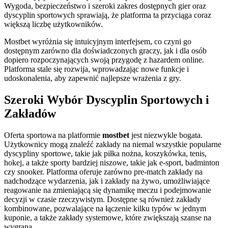
Wygoda, bezpieczeństwo i szeroki zakres dostępnych gier oraz
dyscyplin sportowych sprawiają, że platforma ta przyciąga coraz
większą liczbę użytkowników.
Mostbet wyróżnia się intuicyjnym interfejsem, co czyni go
dostępnym zarówno dla doświadczonych graczy, jak i dla osób
dopiero rozpoczynających swoją przygodę z hazardem online.
Platforma stale się rozwija, wprowadzając nowe funkcje i
udoskonalenia, aby zapewnić najlepsze wrażenia z gry.
Szeroki Wybór Dyscyplin Sportowych i
Zakładów
Oferta sportowa na platformie
mostbet
jest niezwykle bogata.
Użytkownicy mogą znaleźć zakłady na niemal wszystkie popularne
dyscypliny sportowe, takie jak piłka nożna, koszykówka, tenis,
hokej, a także sporty bardziej niszowe, takie jak e-sport, badminton
czy snooker. Platforma oferuje zarówno pre-match zakłady na
nadchodzące wydarzenia, jak i zakłady na żywo, umożliwiające
reagowanie na zmieniającą się dynamikę meczu i podejmowanie
decyzji w czasie rzeczywistym. Dostępne są również zakłady
kombinowane, pozwalające na łączenie kilku typów w jednym
kuponie, a także zakłady systemowe, które zwiększają szanse na
wygraną.