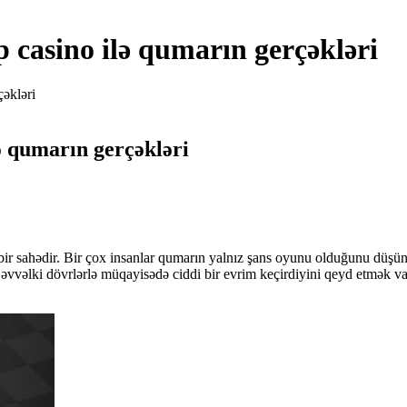
up casino ilə qumarın gerçəkləri
çəkləri
lə qumarın gerçəkləri
bir sahədir. Bir çox insanlar qumarın yalnız şans oyunu olduğunu düşün
əvvəlki dövrlərlə müqayisədə ciddi bir evrim keçirdiyini qeyd etmək va