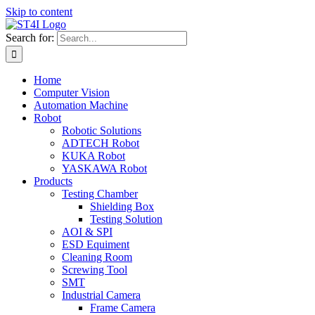
Skip to content
Search for:
Home
Computer Vision
Automation Machine
Robot
Robotic Solutions
ADTECH Robot
KUKA Robot
YASKAWA Robot
Products
Testing Chamber
Shielding Box
Testing Solution
AOI & SPI
ESD Equiment
Cleaning Room
Screwing Tool
SMT
Industrial Camera
Frame Camera