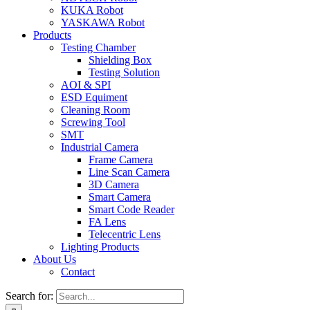
KUKA Robot
YASKAWA Robot
Products
Testing Chamber
Shielding Box
Testing Solution
AOI & SPI
ESD Equiment
Cleaning Room
Screwing Tool
SMT
Industrial Camera
Frame Camera
Line Scan Camera
3D Camera
Smart Camera
Smart Code Reader
FA Lens
Telecentric Lens
Lighting Products
About Us
Contact
Search for: