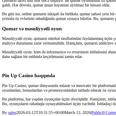
Qumarın tarixi min illər öncə başlayır. İlk qumar oyunlarının izi qəd
gəldi. Hər dövrdə, qumar insan həyatının ayrılmaz bir hissəsi oldu.
Bu gün isə, online qumarın inkişafı ilə birlikdə, qumar sahəsi yeni bi
yerində öz evlərinin rahatlığında qumar oynaya bilərlər. Bu, qumarın p
Qumar və məsuliyyətli oyun
Məsuliyyətli oyun, qumarın müsbət tərəflərindən faydalanmaq üçün çox 
maliyyə durumuna zərər verməməlidir. Həmçinin, qumarın addictive xa
Məsuliyyətli oyun, həm də informasiya və resursların istifadəsini əha
daha sağlam bir mühitdə keçirilməsini təmin edər.
Pin Up Casino haqqında
Pin Up Casino, qumar dünyasında müasir və innovativ bir platformadır
oyunlardan, bonuslardan və promosyonlardan istifadə edərək öz oyun tə
Bu platforma, hər yaşdan oyunçular üçün əlverişlidir. Həmçinin, istifa
Bu, oyunçuların rahatlıqla oynayabilmələri üçün vacibdir. İstifadəçi d
By
sales
|
2026-03-12T10:31:55+00:00
March 12, 2026
|
Public
|
0 Comm