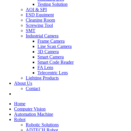
Testing Solution
AOI & SPI
ESD Equiment
Cleaning Room
Screwing Tool
SMT
Industrial Camera
Frame Camera
Line Scan Camera
3D Camera
Smart Camera
Smart Code Reader
FA Lens
Telecentric Lens
Lighting Products
About Us
Contact
Home
Computer Vision
Automation Machine
Robot
Robotic Solutions
ADTECH Robot