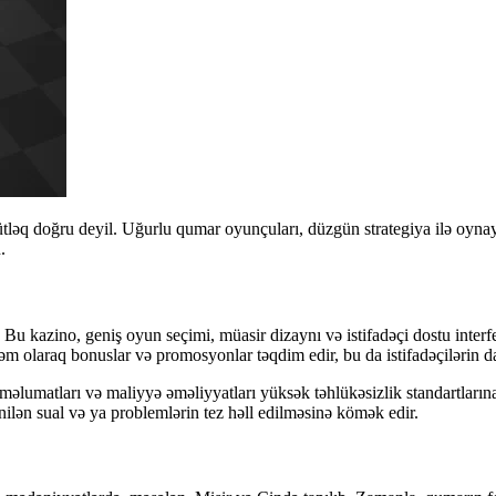
mütləq doğru deyil. Uğurlu qumar oyunçuları, düzgün strategiya ilə oynay
.
u kazino, geniş oyun seçimi, müasir dizaynı və istifadəçi dostu interfey
zəm olaraq bonuslar və promosyonlar təqdim edir, bu da istifadəçilərin 
 məlumatları və maliyyə əməliyyatları yüksək təhlükəsizlik standartları
ənilən sual və ya problemlərin tez həll edilməsinə kömək edir.