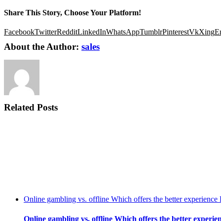
Share This Story, Choose Your Platform!
Facebook
Twitter
Reddit
LinkedIn
WhatsApp
Tumblr
Pinterest
Vk
Xing
E
About the Author:
sales
Related Posts
Online gambling vs. offline Which offers the better experience
Online gambling vs. offline Which offers the better experie