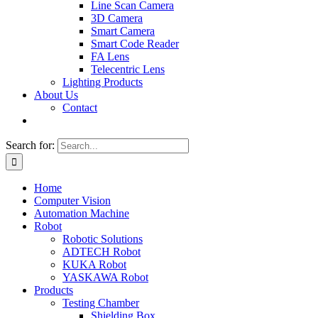
Line Scan Camera
3D Camera
Smart Camera
Smart Code Reader
FA Lens
Telecentric Lens
Lighting Products
About Us
Contact
Search for:
Home
Computer Vision
Automation Machine
Robot
Robotic Solutions
ADTECH Robot
KUKA Robot
YASKAWA Robot
Products
Testing Chamber
Shielding Box