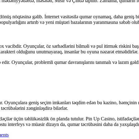
im mədəniyyətlərdə, məsələn, Misir və Çində tapılıb. Zamanla, qumarın f
r dönüş nöqtəsinə gəlib. İnternet vasitəsilə qumar oynamaq, daha geniş b
opulyarlığını artırıb və yeni müştəri bazalarının yaranmasına səbəb olu
vacibdir. Oyunçular, öz sərhədlərini bilməli və pul itirmək riskini ba
rakteri olduğunu unutmayaraq, insanlar bu oyuna nəzarət etməlidirlər.
tə edir. Oyunçular, problemli qumar davranışlarını tanımalı və lazım gə
. Oyunçulara geniş seçim imkanları təqdim edən bu kazino, həmçinin mü
crübələrini zənginləşdirə bilərlər.
dəçilər üçün təhlükəsizlik ön planda tutulur. Pin Up Casino, istifadəçil
ostu interfeys və müasir dizayn da, qumar təcrübəsini daha da yaxşılaşdır
ents