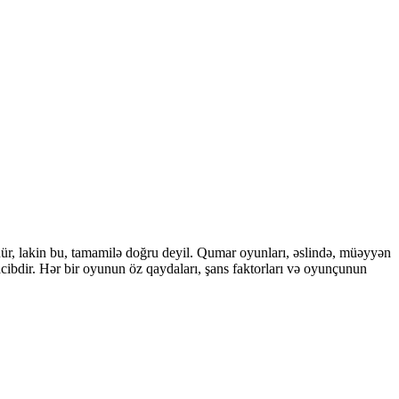
ür, lakin bu, tamamilə doğru deyil. Qumar oyunları, əslində, müəyyən
cibdir. Hər bir oyunun öz qaydaları, şans faktorları və oyunçunun