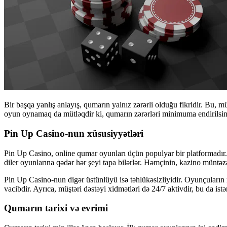
Bir başqa yanlış anlayış, qumarın yalnız zərərli olduğu fikridir. Bu, 
oyun oynamaq da mütləqdir ki, qumarın zərərləri minimuma endirilsin
Pin Up Casino-nun xüsusiyyətləri
Pin Up Casino, online qumar oyunları üçün populyar bir platformadır. B
diler oyunlarına qədər hər şeyi tapa bilərlər. Həmçinin, kazino müntə
Pin Up Casino-nun digər üstünlüyü isə təhlükəsizliyidir. Oyunçuların
vacibdir. Ayrıca, müştəri dəstəyi xidmətləri də 24/7 aktivdir, bu da ist
Qumarın tarixi və evrimi