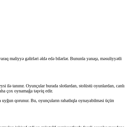
araq maliyyə gəlirləri əldə edə bilərlər. Bununla yanaşı, məsuliyyətli
si ilə tanınır. Oyunçular burada slotlardan, stolüstü oyunlardan, canlı
daha çox oynamağa təşviq edir.
na uyğun qorunur. Bu, oyunçuların rahatlıqla oynayabilməsi üçün