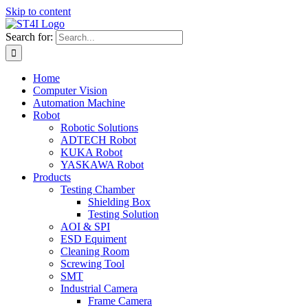
Skip to content
Search for:
Home
Computer Vision
Automation Machine
Robot
Robotic Solutions
ADTECH Robot
KUKA Robot
YASKAWA Robot
Products
Testing Chamber
Shielding Box
Testing Solution
AOI & SPI
ESD Equiment
Cleaning Room
Screwing Tool
SMT
Industrial Camera
Frame Camera