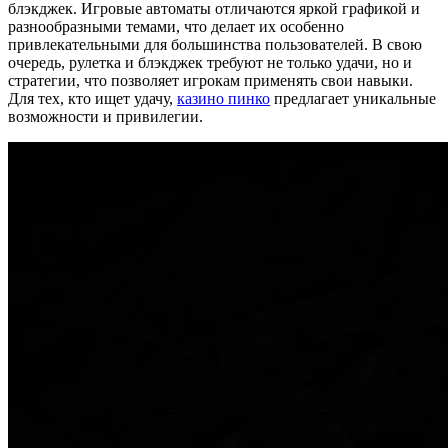
блэкджек. Игровые автоматы отличаются яркой графикой и
разнообразными темами, что делает их особенно
привлекательными для большинства пользователей. В свою
очередь, рулетка и блэкджек требуют не только удачи, но и
стратегии, что позволяет игрокам применять свои навыки.
Для тех, кто ищет удачу,
казино пинко
предлагает уникальные
возможности и привилегии.