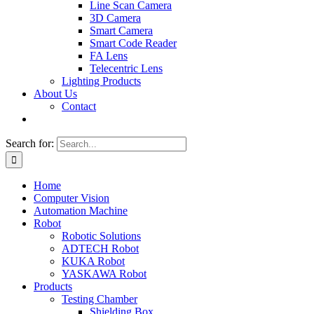
Line Scan Camera
3D Camera
Smart Camera
Smart Code Reader
FA Lens
Telecentric Lens
Lighting Products
About Us
Contact
Search for:
Home
Computer Vision
Automation Machine
Robot
Robotic Solutions
ADTECH Robot
KUKA Robot
YASKAWA Robot
Products
Testing Chamber
Shielding Box