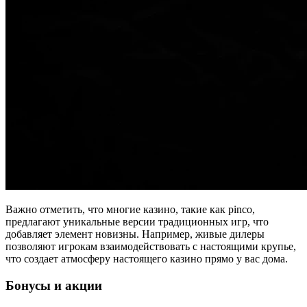
Важно отметить, что многие казино, такие как pinco,
предлагают уникальные версии традиционных игр, что
добавляет элемент новизны. Например, живые дилеры
позволяют игрокам взаимодействовать с настоящими крупье,
что создает атмосферу настоящего казино прямо у вас дома.
Бонусы и акции