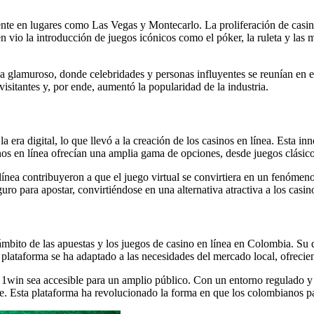
nte en lugares como Las Vegas y Montecarlo. La proliferación de casinos 
én vio la introducción de juegos icónicos como el póker, la ruleta y la
a glamuroso, donde celebridades y personas influyentes se reunían en es
visitantes y, por ende, aumentó la popularidad de la industria.
la era digital, lo que llevó a la creación de los casinos en línea. Esta 
nos en línea ofrecían una amplia gama de opciones, desde juegos clásic
en línea contribuyeron a que el juego virtual se convirtiera en un fenó
ro para apostar, convirtiéndose en una alternativa atractiva a los casino
bito de las apuestas y los juegos de casino en línea en Colombia. Su d
a plataforma se ha adaptado a las necesidades del mercado local, ofreci
in sea accesible para un amplio público. Con un entorno regulado y lic
e. Esta plataforma ha revolucionado la forma en que los colombianos par