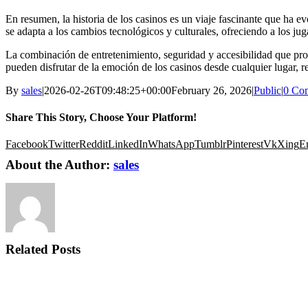
En resumen, la historia de los casinos es un viaje fascinante que ha e
se adapta a los cambios tecnológicos y culturales, ofreciendo a los j
La combinación de entretenimiento, seguridad y accesibilidad que pro
pueden disfrutar de la emoción de los casinos desde cualquier lugar, 
By
sales
|
2026-02-26T09:48:25+00:00
February 26, 2026
|
Public
|
0 Co
Share This Story, Choose Your Platform!
Facebook
Twitter
Reddit
LinkedIn
WhatsApp
Tumblr
Pinterest
Vk
Xing
E
About the Author:
sales
Related Posts