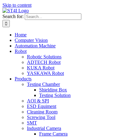
Skip to content
Search for:
Home
Computer Vision
Automation Machine
Robot
Robotic Solutions
ADTECH Robot
KUKA Robot
YASKAWA Robot
Products
Testing Chamber
Shielding Box
Testing Solution
AOI & SPI
ESD Equiment
Cleaning Room
Screwing Tool
SMT
Industrial Camera
Frame Camera