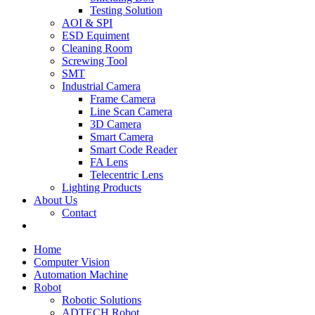
Testing Solution
AOI & SPI
ESD Equiment
Cleaning Room
Screwing Tool
SMT
Industrial Camera
Frame Camera
Line Scan Camera
3D Camera
Smart Camera
Smart Code Reader
FA Lens
Telecentric Lens
Lighting Products
About Us
Contact
Home
Computer Vision
Automation Machine
Robot
Robotic Solutions
ADTECH Robot