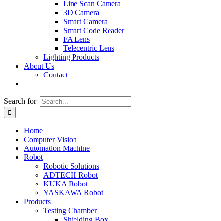
Line Scan Camera
3D Camera
Smart Camera
Smart Code Reader
FA Lens
Telecentric Lens
Lighting Products
About Us
Contact
Search for:
Home
Computer Vision
Automation Machine
Robot
Robotic Solutions
ADTECH Robot
KUKA Robot
YASKAWA Robot
Products
Testing Chamber
Shielding Box