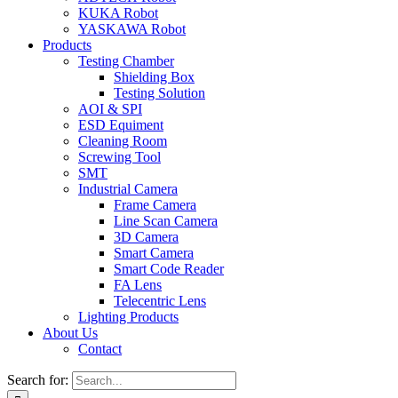
KUKA Robot
YASKAWA Robot
Products
Testing Chamber
Shielding Box
Testing Solution
AOI & SPI
ESD Equiment
Cleaning Room
Screwing Tool
SMT
Industrial Camera
Frame Camera
Line Scan Camera
3D Camera
Smart Camera
Smart Code Reader
FA Lens
Telecentric Lens
Lighting Products
About Us
Contact
Search for: