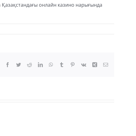
ма Қазақстандағы онлайн казино нарығында
Facebook
Twitter
Reddit
LinkedIn
WhatsApp
Tumblr
Pinterest
Vk
Xing
Email