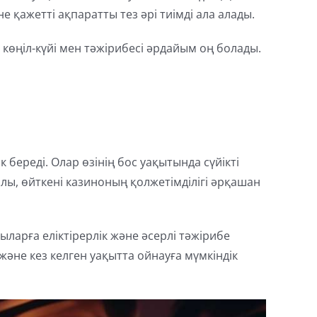
 қажетті ақпаратты тез әрі тиімді ала алады.
ңіл-күйі мен тәжірибесі әрдайым оң болады.
 береді. Олар өзінің бос уақытында сүйікті
лы, өйткені казиноның қолжетімділігі әрқашан
арға еліктірерлік және әсерлі тәжірибе
әне кез келген уақытта ойнауға мүмкіндік