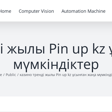
Home
Computer Vision
Automation Machine
і жылы Pin up kz
мүмкіндіктер
e
/
Public
/
казино тренді жылы Pin up kz ұсынған жаңа мүмкінд