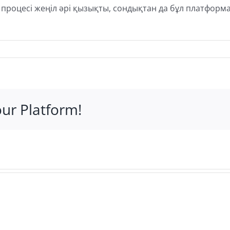
 процесі жеңіл әрі қызықты, сондықтан да бұл платфор
our Platform!