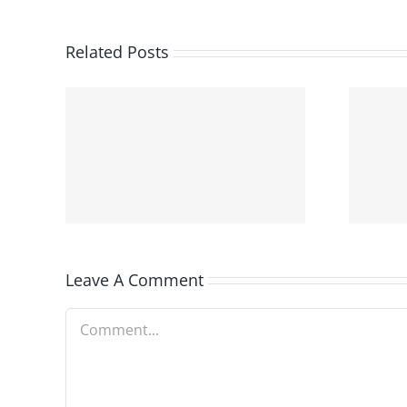
Related Posts
Efectos
ling
psicológicos del
hich
juego ¿Cómo
tter
influye casino
e
Aviator en
nuestra mente
Leave A Comment
Comment