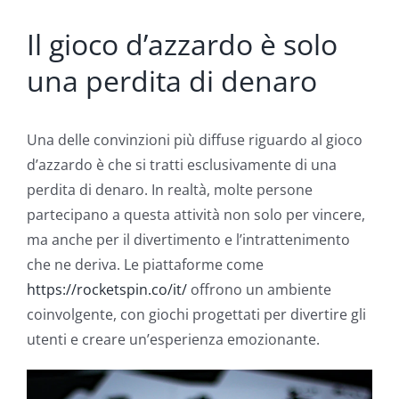
Il gioco d’azzardo è solo
una perdita di denaro
Una delle convinzioni più diffuse riguardo al gioco
d’azzardo è che si tratti esclusivamente di una
perdita di denaro. In realtà, molte persone
partecipano a questa attività non solo per vincere,
ma anche per il divertimento e l’intrattenimento
che ne deriva. Le piattaforme come
https://rocketspin.co/it/
offrono un ambiente
coinvolgente, con giochi progettati per divertire gli
utenti e creare un’esperienza emozionante.