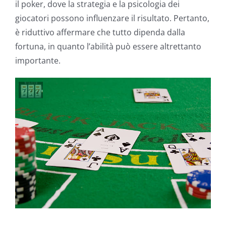
il poker, dove la strategia e la psicologia dei
giocatori possono influenzare il risultato. Pertanto,
è riduttivo affermare che tutto dipenda dalla
fortuna, in quanto l’abilità può essere altrettanto
importante.