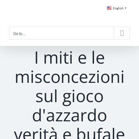
Skip
English
▼
to
content
Go to...
I miti e le
misconcezioni
sul gioco
d'azzardo
verità e bufale