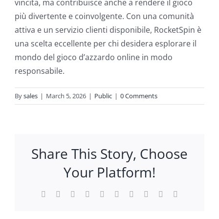
vincita, ma contribuisce anche a rendere il gioco
più divertente e coinvolgente. Con una comunità
attiva e un servizio clienti disponibile, RocketSpin è
una scelta eccellente per chi desidera esplorare il
mondo del gioco d’azzardo online in modo
responsabile.
By
sales
|
March 5, 2026
|
Public
|
0 Comments
Share This Story, Choose
Your Platform!
Facebook
Twitter
Reddit
LinkedIn
WhatsApp
Tumblr
Pinterest
Vk
Xing
Email