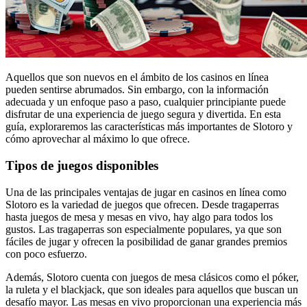
Aquellos que son nuevos en el ámbito de los casinos en línea
pueden sentirse abrumados. Sin embargo, con la información
adecuada y un enfoque paso a paso, cualquier principiante puede
disfrutar de una experiencia de juego segura y divertida. En esta
guía, exploraremos las características más importantes de Slotoro y
cómo aprovechar al máximo lo que ofrece.
Tipos de juegos disponibles
Una de las principales ventajas de jugar en casinos en línea como
Slotoro es la variedad de juegos que ofrecen. Desde tragaperras
hasta juegos de mesa y mesas en vivo, hay algo para todos los
gustos. Las tragaperras son especialmente populares, ya que son
fáciles de jugar y ofrecen la posibilidad de ganar grandes premios
con poco esfuerzo.
Además, Slotoro cuenta con juegos de mesa clásicos como el póker,
la ruleta y el blackjack, que son ideales para aquellos que buscan un
desafío mayor. Las mesas en vivo proporcionan una experiencia más