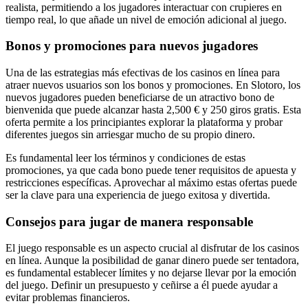
realista, permitiendo a los jugadores interactuar con crupieres en
tiempo real, lo que añade un nivel de emoción adicional al juego.
Bonos y promociones para nuevos jugadores
Una de las estrategias más efectivas de los casinos en línea para
atraer nuevos usuarios son los bonos y promociones. En Slotoro, los
nuevos jugadores pueden beneficiarse de un atractivo bono de
bienvenida que puede alcanzar hasta 2,500 € y 250 giros gratis. Esta
oferta permite a los principiantes explorar la plataforma y probar
diferentes juegos sin arriesgar mucho de su propio dinero.
Es fundamental leer los términos y condiciones de estas
promociones, ya que cada bono puede tener requisitos de apuesta y
restricciones específicas. Aprovechar al máximo estas ofertas puede
ser la clave para una experiencia de juego exitosa y divertida.
Consejos para jugar de manera responsable
El juego responsable es un aspecto crucial al disfrutar de los casinos
en línea. Aunque la posibilidad de ganar dinero puede ser tentadora,
es fundamental establecer límites y no dejarse llevar por la emoción
del juego. Definir un presupuesto y ceñirse a él puede ayudar a
evitar problemas financieros.