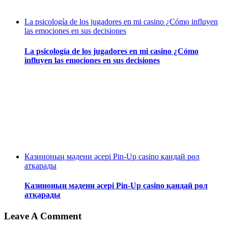
La psicología de los jugadores en mi casino ¿Cómo influyen
las emociones en sus decisiones
La psicología de los jugadores en mi casino ¿Cómo
influyen las emociones en sus decisiones
Казиноның мәдени әсері Pin-Up casino қандай рөл
атқарады
Казиноның мәдени әсері Pin-Up casino қандай рөл
атқарады
Leave A Comment