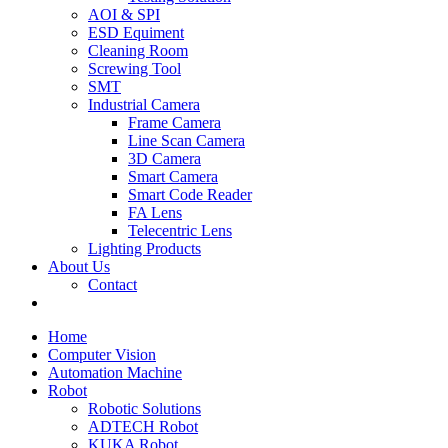
AOI & SPI
ESD Equiment
Cleaning Room
Screwing Tool
SMT
Industrial Camera
Frame Camera
Line Scan Camera
3D Camera
Smart Camera
Smart Code Reader
FA Lens
Telecentric Lens
Lighting Products
About Us
Contact
Home
Computer Vision
Automation Machine
Robot
Robotic Solutions
ADTECH Robot
KUKA Robot