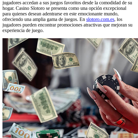
jugadores accedan a sus juegos favoritos desde la comodidad de su
hogar. Casino Slotoro se presenta como una opción excepcional
para quienes desean adentrarse en este emocionante mundo,
ofreciendo una amplia gama de juegos. En
slotoro.com.es
, los
jugadores pueden encontrar promociones atractivas que mejoran su
experiencia de juego.