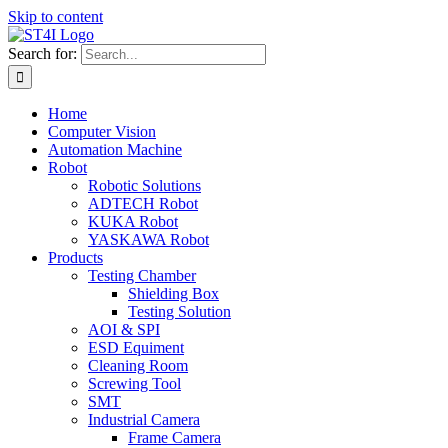
Skip to content
Search for:
Home
Computer Vision
Automation Machine
Robot
Robotic Solutions
ADTECH Robot
KUKA Robot
YASKAWA Robot
Products
Testing Chamber
Shielding Box
Testing Solution
AOI & SPI
ESD Equiment
Cleaning Room
Screwing Tool
SMT
Industrial Camera
Frame Camera