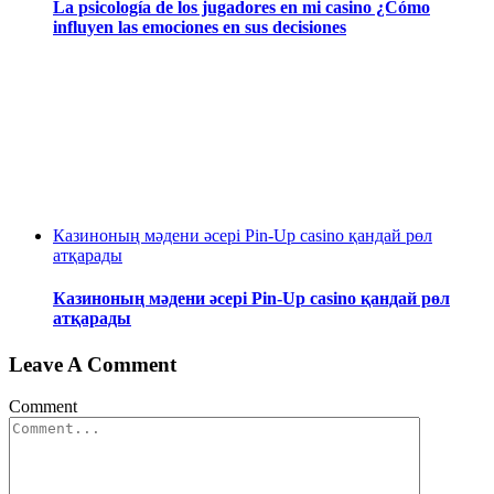
La psicología de los jugadores en mi casino ¿Cómo
influyen las emociones en sus decisiones
Казиноның мәдени әсері Pin-Up casino қандай рөл
атқарады
Казиноның мәдени әсері Pin-Up casino қандай рөл
атқарады
Leave A Comment
Comment