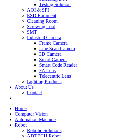
Testing Solution
AOI & SPI
ESD Equiment
Cleaning Room
Screwing Tool
SMT
Industrial Camera
Frame Camera
Line Scan Camera
3D Camera
Smart Camera
Smart Code Reader
FA Lens
Telecentric Lens
Lighting Products
About Us
Contact
Home
Computer Vision
Automation Machine
Robot
Robotic Solutions
ADTECH Robot