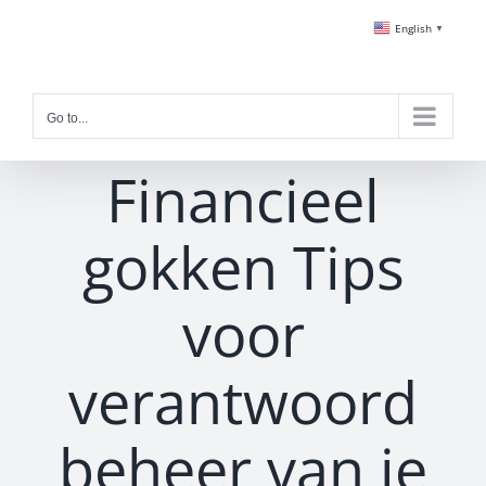
Skip
English
▼
to
content
Go to...
Financieel
gokken Tips
voor
verantwoord
beheer van je