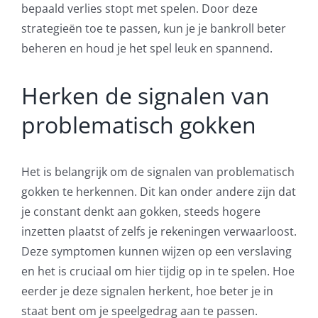
bepaald verlies stopt met spelen. Door deze
strategieën toe te passen, kun je je bankroll beter
beheren en houd je het spel leuk en spannend.
Herken de signalen van
problematisch gokken
Het is belangrijk om de signalen van problematisch
gokken te herkennen. Dit kan onder andere zijn dat
je constant denkt aan gokken, steeds hogere
inzetten plaatst of zelfs je rekeningen verwaarloost.
Deze symptomen kunnen wijzen op een verslaving
en het is cruciaal om hier tijdig op in te spelen. Hoe
eerder je deze signalen herkent, hoe beter je in
staat bent om je speelgedrag aan te passen.