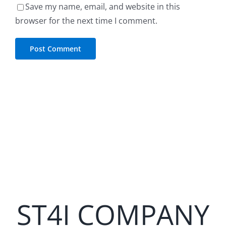
Save my name, email, and website in this
browser for the next time I comment.
ST4I COMPANY