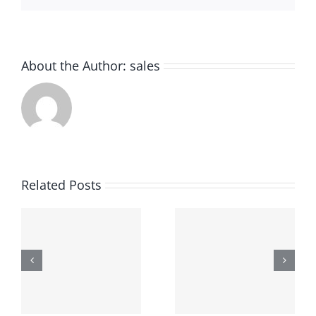
About the Author:
sales
La
psicología
Efectos
de los
Related Posts
psicológicos
g
jugadores
del juego
e
en mi
¿Cómo
casino
influye
e
¿Cómo
casino