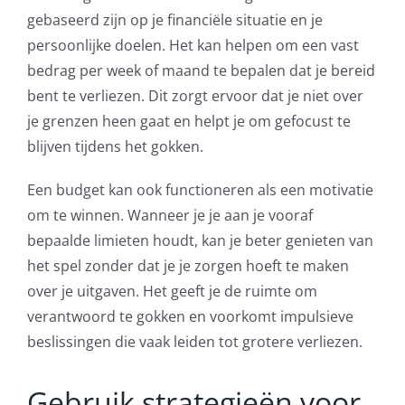
gebaseerd zijn op je financiële situatie en je
persoonlijke doelen. Het kan helpen om een vast
bedrag per week of maand te bepalen dat je bereid
bent te verliezen. Dit zorgt ervoor dat je niet over
je grenzen heen gaat en helpt je om gefocust te
blijven tijdens het gokken.
Een budget kan ook functioneren als een motivatie
om te winnen. Wanneer je je aan je vooraf
bepaalde limieten houdt, kan je beter genieten van
het spel zonder dat je je zorgen hoeft te maken
over je uitgaven. Het geeft je de ruimte om
verantwoord te gokken en voorkomt impulsieve
beslissingen die vaak leiden tot grotere verliezen.
Gebruik strategieën voor