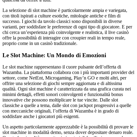
La selezione di slot machine è particolarmente ampia e variegata,
con titoli ispirati a culture esotiche, mitologie antiche e film di
successo. I giochi da tavolo classici sono disponibili in diverse
varianti, per soddisfare le preferenze di ogni tipo di giocatore. E per
chi cerca un’esperienza più coinvolgente e realistica, il live casinò
offre la possibilità di interagire con croupier reali in tempo reale,
proprio come in un casinò tradizionale.
Le Slot Machine: Un Mondo di Emozioni
Le slot machine rappresentano il cuore pulsante dell’offerta di
Wazamba. La piattaforma collabora con i più importanti provider del
settore, come NetEnt, Microgaming, Play’n GO e molti altri, per
offrire una selezione di giochi sempre aggiornata e di altissima
qualità. Ogni slot machine è caratterizzata da una grafica curata nei
minimi dettagli, effetti sonori coinvolgenti e funzionalità bonus
innovative che possono moltiplicare le tue vincite. Dalle slot
classiche a quelle a tema, dalle slot con jackpot progressivi a quelle
con meccaniche originali, l’offerta di Wazamba è in grado di
soddisfare anche i giocatori più esigenti.
Un aspetto particolarmente apprezzabile è la possibilità di provare le
slot machine in modalità demo, senza dover depositare denaro reale.