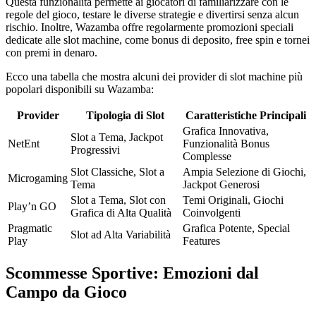
Questa funzionalità permette ai giocatori di familiarizzare con le
regole del gioco, testare le diverse strategie e divertirsi senza alcun
rischio. Inoltre, Wazamba offre regolarmente promozioni speciali
dedicate alle slot machine, come bonus di deposito, free spin e tornei
con premi in denaro.
Ecco una tabella che mostra alcuni dei provider di slot machine più
popolari disponibili su Wazamba:
Provider
Tipologia di Slot
Caratteristiche Principali
Grafica Innovativa,
Slot a Tema, Jackpot
NetEnt
Funzionalità Bonus
Progressivi
Complesse
Slot Classiche, Slot a
Ampia Selezione di Giochi,
Microgaming
Tema
Jackpot Generosi
Slot a Tema, Slot con
Temi Originali, Giochi
Play’n GO
Grafica di Alta Qualità
Coinvolgenti
Pragmatic
Grafica Potente, Special
Slot ad Alta Variabilità
Play
Features
Scommesse Sportive: Emozioni dal
Campo da Gioco