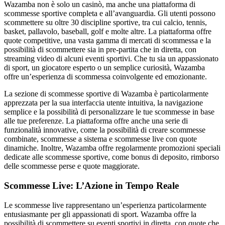
Wazamba non è solo un casinò, ma anche una piattaforma di
scommesse sportive completa e all’avanguardia. Gli utenti possono
scommettere su oltre 30 discipline sportive, tra cui calcio, tennis,
basket, pallavolo, baseball, golf e molte altre. La piattaforma offre
quote competitive, una vasta gamma di mercati di scommessa e la
possibilità di scommettere sia in pre-partita che in diretta, con
streaming video di alcuni eventi sportivi. Che tu sia un appassionato
di sport, un giocatore esperto o un semplice curiosità, Wazamba
offre un’esperienza di scommessa coinvolgente ed emozionante.
La sezione di scommesse sportive di Wazamba è particolarmente
apprezzata per la sua interfaccia utente intuitiva, la navigazione
semplice e la possibilità di personalizzare le tue scommesse in base
alle tue preferenze. La piattaforma offre anche una serie di
funzionalità innovative, come la possibilità di creare scommesse
combinate, scommesse a sistema e scommesse live con quote
dinamiche. Inoltre, Wazamba offre regolarmente promozioni speciali
dedicate alle scommesse sportive, come bonus di deposito, rimborso
delle scommesse perse e quote maggiorate.
Scommesse Live: L’Azione in Tempo Reale
Le scommesse live rappresentano un’esperienza particolarmente
entusiasmante per gli appassionati di sport. Wazamba offre la
possibilità di scommettere su eventi sportivi in diretta, con quote che