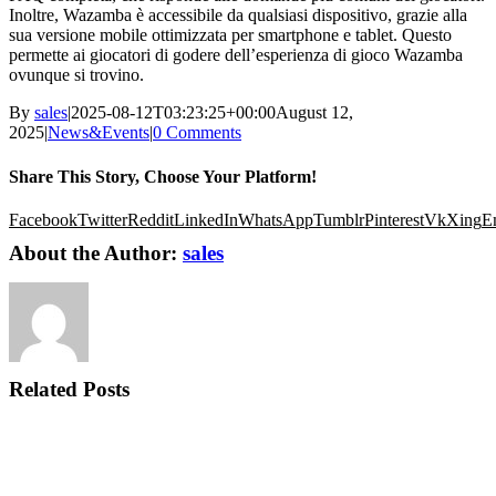
Inoltre, Wazamba è accessibile da qualsiasi dispositivo, grazie alla
sua versione mobile ottimizzata per smartphone e tablet. Questo
permette ai giocatori di godere dell’esperienza di gioco Wazamba
ovunque si trovino.
By
sales
|
2025-08-12T03:23:25+00:00
August 12,
2025
|
News&Events
|
0 Comments
Share This Story, Choose Your Platform!
Facebook
Twitter
Reddit
LinkedIn
WhatsApp
Tumblr
Pinterest
Vk
Xing
E
About the Author:
sales
Related Posts