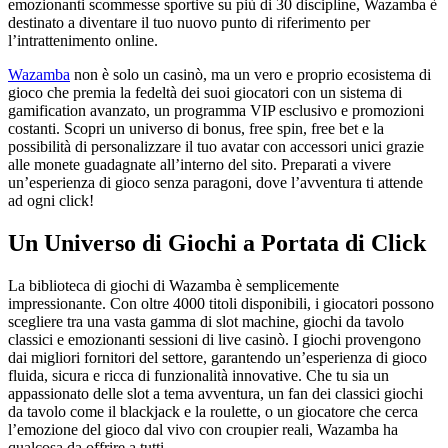
emozionanti scommesse sportive su più di 30 discipline, Wazamba è
destinato a diventare il tuo nuovo punto di riferimento per
l’intrattenimento online.
Wazamba
non è solo un casinò, ma un vero e proprio ecosistema di
gioco che premia la fedeltà dei suoi giocatori con un sistema di
gamification avanzato, un programma VIP esclusivo e promozioni
costanti. Scopri un universo di bonus, free spin, free bet e la
possibilità di personalizzare il tuo avatar con accessori unici grazie
alle monete guadagnate all’interno del sito. Preparati a vivere
un’esperienza di gioco senza paragoni, dove l’avventura ti attende
ad ogni click!
Un Universo di Giochi a Portata di Click
La biblioteca di giochi di Wazamba è semplicemente
impressionante. Con oltre 4000 titoli disponibili, i giocatori possono
scegliere tra una vasta gamma di slot machine, giochi da tavolo
classici e emozionanti sessioni di live casinò. I giochi provengono
dai migliori fornitori del settore, garantendo un’esperienza di gioco
fluida, sicura e ricca di funzionalità innovative. Che tu sia un
appassionato delle slot a tema avventura, un fan dei classici giochi
da tavolo come il blackjack e la roulette, o un giocatore che cerca
l’emozione del gioco dal vivo con croupier reali, Wazamba ha
qualcosa da offrire a tutti.