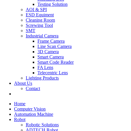
Testing Solution
AOI & SPI
ESD Equiment
Cleaning Room
Screwing Tool
SMT
Industrial Camera
Frame Camera
Line Scan Camera
3D Camera
Smart Camera
Smart Code Reader
FA Lens
Telecentric Lens
Lighting Products
About Us
Contact
Home
Computer Vision
Automation Machine
Robot
Robotic Solutions
ADTECH Robot