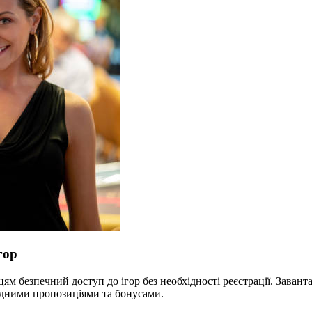
гор
цям безпечний доступ до ігор без необхідності реєстрації. Зава
игідними пропозиціями та бонусами.