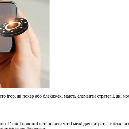
гато ігор, як покер або блекджек, мають елементи стратегії, які 
о. Гравці повинні встановити чіткі межі для витрат, а також ви
ватися грою без тиску.