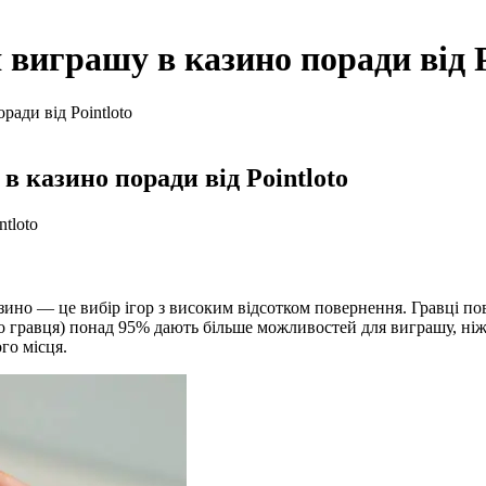
виграшу в казино поради від P
ади від Pointloto
 казино поради від Pointloto
tloto
но — це вибір ігор з високим відсотком повернення. Гравці пови
о гравця) понад 95% дають більше можливостей для виграшу, ні
ого місця.