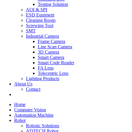
Testing Solution
AOI & SPI
ESD Equiment
Cleaning Room
Screwing Tool
SMT
Industrial Camera
Frame Camera
Line Scan Camera
3D Camera
Smart Camera
Smart Code Reader
FA Lens
Telecentric Lens
Lighting Products
About Us
Contact
Home
Computer Vision
Automation Machine
Robot
Robotic Solutions
ADTECH Robot