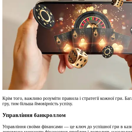
Крім того, важливо розуміти правила і стратегії кожної гри. Ба
гру, тим більша ймовірність успіху.
Управління банкроллом
Управління своїми фінансами — це ключ до успішної гри в казин
допоможе уникнути фінансових проблем і дозволить насолоджу