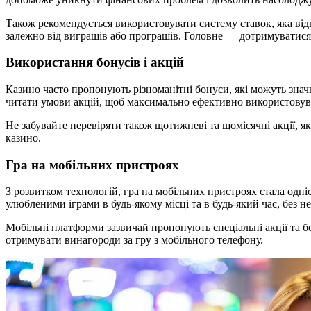
Також рекомендується використовувати систему ставок, яка ві
залежно від виграшів або програшів. Головне — дотримуватися о
Використання бонусів і акцій
Казино часто пропонують різноманітні бонуси, які можуть зна
читати умови акцій, щоб максимально ефективно використовува
Не забувайте перевіряти також щотижневі та щомісячні акції, 
казино.
Гра на мобільних пристроях
З розвитком технологій, гра на мобільних пристроях стала одн
улюбленими іграми в будь-якому місці та в будь-який час, без н
Мобільні платформи зазвичай пропонують спеціальні акції та бо
отримувати винагороди за гру з мобільного телефону.