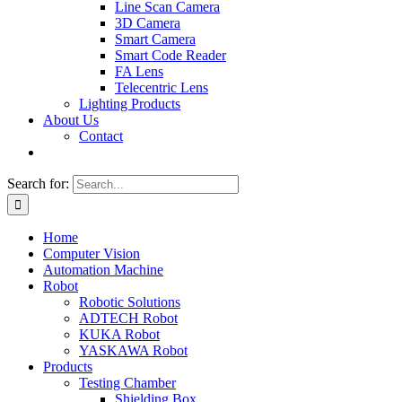
Line Scan Camera
3D Camera
Smart Camera
Smart Code Reader
FA Lens
Telecentric Lens
Lighting Products
About Us
Contact
Search for:
Home
Computer Vision
Automation Machine
Robot
Robotic Solutions
ADTECH Robot
KUKA Robot
YASKAWA Robot
Products
Testing Chamber
Shielding Box