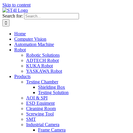
Skip to content
Search for:
Home
Computer Vision
Automation Machine
Robot
Robotic Solutions
ADTECH Robot
KUKA Robot
YASKAWA Robot
Products
Testing Chamber
Shielding Box
Testing Solution
AOI & SPI
ESD Equiment
Cleaning Room
Screwing Tool
SMT
Industrial Camera
Frame Camera