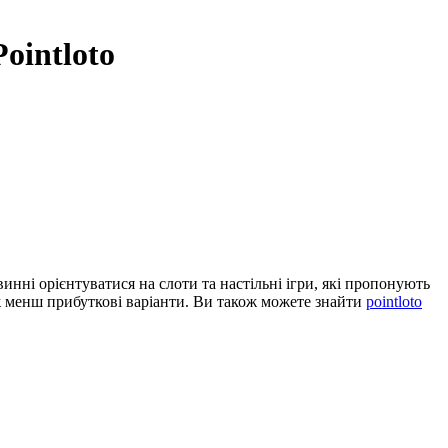
ointloto
нні орієнтуватися на слоти та настільні ігри, які пропонують
ж менш прибуткові варіанти. Ви також можете знайти
pointloto