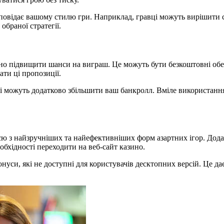
дповідає вашому стилю гри. Наприклад, гравці можуть вирішити 
браної стратегії.
чно підвищити шанси на виграш. Це можуть бути безкоштовні обе
ти ці пропозиції.
які можуть додатково збільшити ваш банкролл. Вмілe використанн
ією з найзручніших та найефективніших форм азартних ігор. Дода
еобхідності переходити на веб-сайт казино.
нуси, які не доступні для користувачів десктопних версій. Це да