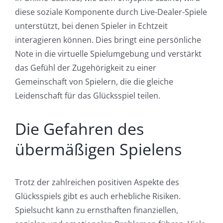
diese soziale Komponente durch Live-Dealer-Spiele
unterstützt, bei denen Spieler in Echtzeit
interagieren können. Dies bringt eine persönliche
Note in die virtuelle Spielumgebung und verstärkt
das Gefühl der Zugehörigkeit zu einer
Gemeinschaft von Spielern, die die gleiche
Leidenschaft für das Glücksspiel teilen.
Die Gefahren des
übermäßigen Spielens
Trotz der zahlreichen positiven Aspekte des
Glücksspiels gibt es auch erhebliche Risiken.
Spielsucht kann zu ernsthaften finanziellen,