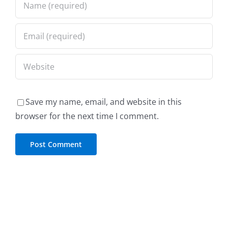
Save my name, email, and website in this
browser for the next time I comment.