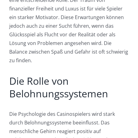
finanzieller Freiheit und Luxus ist für viele Spieler
ein starker Motivator. Diese Erwartungen können
jedoch auch zu einer Sucht führen, wenn das
Glücksspiel als Flucht vor der Realität oder als
Lösung von Problemen angesehen wird. Die
Balance zwischen Spaß und Gefahr ist oft schwierig
zu finden.
Die Rolle von
Belohnungssystemen
Die Psychologie des Casinospielers wird stark
durch Belohnungssysteme beeinflusst. Das
menschliche Gehirn reagiert positiv auf