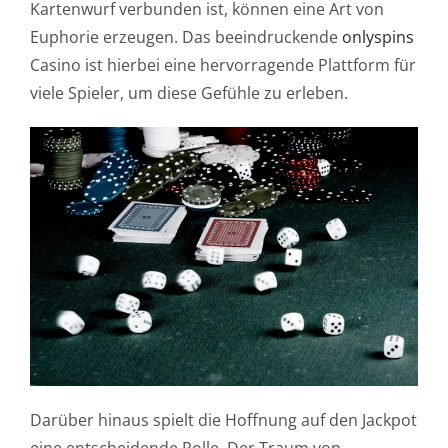
Kartenwurf verbunden ist, können eine Art von
Euphorie erzeugen. Das beeindruckende
onlyspins
Casino ist hierbei eine hervorragende Plattform für
viele Spieler, um diese Gefühle zu erleben.
Darüber hinaus spielt die Hoffnung auf den Jackpot
eine entscheidende Rolle. Der Traum von