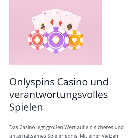
Onlyspins Casino und
verantwortungsvolles
Spielen
Das Casino legt großen Wert auf ein sicheres und
unterhaltsames Spielerlebnis. Mit einer Vielzahl