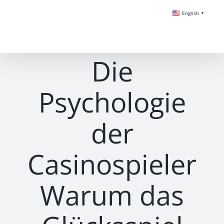
Skip
English
▼
to
content
Die
Psychologie
der
Casinospieler
Warum das