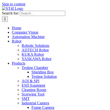
Skip to content
Search for:
Home
Computer Vision
Automation Machine
Robot
Robotic Solutions
ADTECH Robot
KUKA Robot
YASKAWA Robot
Products
Testing Chamber
Shielding Box
Testing Solution
AOI & SPI
ESD Equiment
Cleaning Room
Screwing Tool
SMT
Industrial Camera
Frame Camera