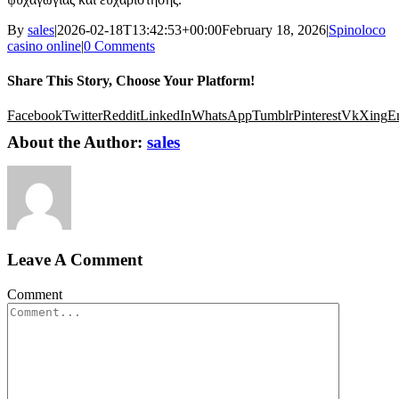
By
sales
|
2026-02-18T13:42:53+00:00
February 18, 2026
|
Spinoloco
casino online
|
0 Comments
Share This Story, Choose Your Platform!
Facebook
Twitter
Reddit
LinkedIn
WhatsApp
Tumblr
Pinterest
Vk
Xing
E
About the Author:
sales
Leave A Comment
Comment