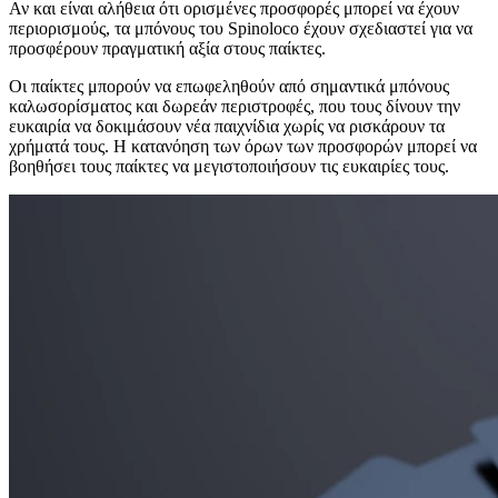
Αν και είναι αλήθεια ότι ορισμένες προσφορές μπορεί να έχουν
περιορισμούς, τα μπόνους του Spinoloco έχουν σχεδιαστεί για να
προσφέρουν πραγματική αξία στους παίκτες.
Οι παίκτες μπορούν να επωφεληθούν από σημαντικά μπόνους
καλωσορίσματος και δωρεάν περιστροφές, που τους δίνουν την
ευκαιρία να δοκιμάσουν νέα παιχνίδια χωρίς να ρισκάρουν τα
χρήματά τους. Η κατανόηση των όρων των προσφορών μπορεί να
βοηθήσει τους παίκτες να μεγιστοποιήσουν τις ευκαιρίες τους.