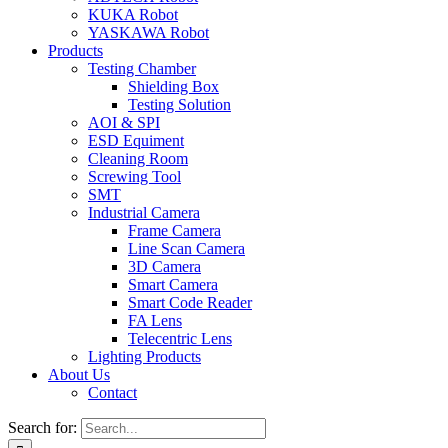
KUKA Robot
YASKAWA Robot
Products
Testing Chamber
Shielding Box
Testing Solution
AOI & SPI
ESD Equiment
Cleaning Room
Screwing Tool
SMT
Industrial Camera
Frame Camera
Line Scan Camera
3D Camera
Smart Camera
Smart Code Reader
FA Lens
Telecentric Lens
Lighting Products
About Us
Contact
Search for: