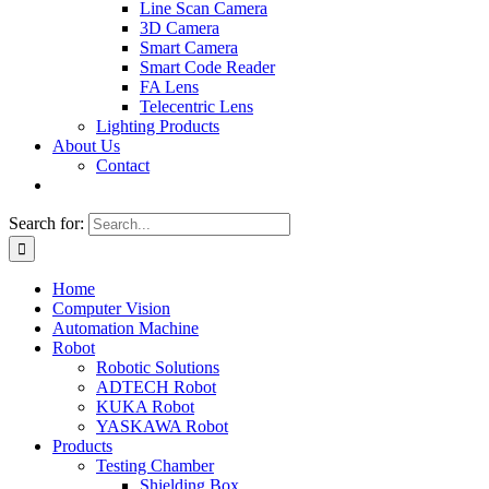
Line Scan Camera
3D Camera
Smart Camera
Smart Code Reader
FA Lens
Telecentric Lens
Lighting Products
About Us
Contact
Search for:
Home
Computer Vision
Automation Machine
Robot
Robotic Solutions
ADTECH Robot
KUKA Robot
YASKAWA Robot
Products
Testing Chamber
Shielding Box