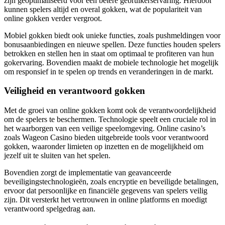
zijn geoptimaliseerd voor een betere gebruikerservaring. Hierdoor
kunnen spelers altijd en overal gokken, wat de populariteit van
online gokken verder vergroot.
Mobiel gokken biedt ook unieke functies, zoals pushmeldingen voor
bonusaanbiedingen en nieuwe spellen. Deze functies houden spelers
betrokken en stellen hen in staat om optimaal te profiteren van hun
gokervaring. Bovendien maakt de mobiele technologie het mogelijk
om responsief in te spelen op trends en veranderingen in de markt.
Veiligheid en verantwoord gokken
Met de groei van online gokken komt ook de verantwoordelijkheid
om de spelers te beschermen. Technologie speelt een cruciale rol in
het waarborgen van een veilige speelomgeving. Online casino’s
zoals Wageon Casino bieden uitgebreide tools voor verantwoord
gokken, waaronder limieten op inzetten en de mogelijkheid om
jezelf uit te sluiten van het spelen.
Bovendien zorgt de implementatie van geavanceerde
beveiligingstechnologieën, zoals encryptie en beveiligde betalingen,
ervoor dat persoonlijke en financiële gegevens van spelers veilig
zijn. Dit versterkt het vertrouwen in online platforms en moedigt
verantwoord spelgedrag aan.