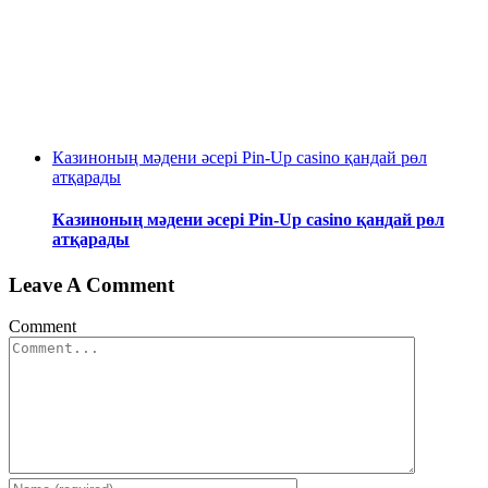
Казиноның мәдени әсері Pin-Up casino қандай рөл
атқарады
Казиноның мәдени әсері Pin-Up casino қандай рөл
атқарады
Leave A Comment
Comment