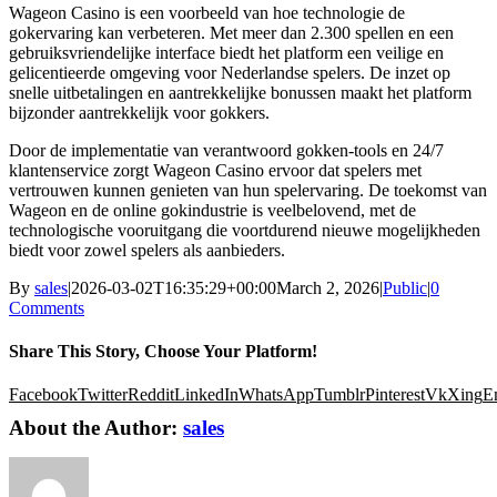
Wageon Casino is een voorbeeld van hoe technologie de
gokervaring kan verbeteren. Met meer dan 2.300 spellen en een
gebruiksvriendelijke interface biedt het platform een veilige en
gelicentieerde omgeving voor Nederlandse spelers. De inzet op
snelle uitbetalingen en aantrekkelijke bonussen maakt het platform
bijzonder aantrekkelijk voor gokkers.
Door de implementatie van verantwoord gokken-tools en 24/7
klantenservice zorgt Wageon Casino ervoor dat spelers met
vertrouwen kunnen genieten van hun spelervaring. De toekomst van
Wageon en de online gokindustrie is veelbelovend, met de
technologische vooruitgang die voortdurend nieuwe mogelijkheden
biedt voor zowel spelers als aanbieders.
By
sales
|
2026-03-02T16:35:29+00:00
March 2, 2026
|
Public
|
0
Comments
Share This Story, Choose Your Platform!
Facebook
Twitter
Reddit
LinkedIn
WhatsApp
Tumblr
Pinterest
Vk
Xing
E
About the Author:
sales