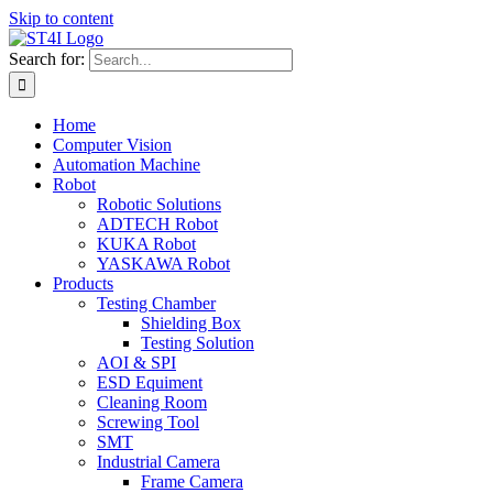
Skip to content
Search for:
Home
Computer Vision
Automation Machine
Robot
Robotic Solutions
ADTECH Robot
KUKA Robot
YASKAWA Robot
Products
Testing Chamber
Shielding Box
Testing Solution
AOI & SPI
ESD Equiment
Cleaning Room
Screwing Tool
SMT
Industrial Camera
Frame Camera