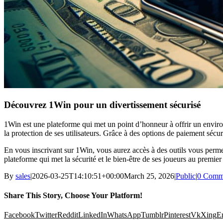
Découvrez 1Win pour un divertissement sécurisé
1Win est une plateforme qui met un point d’honneur à offrir un enviro
la protection de ses utilisateurs. Grâce à des options de paiement sécu
En vous inscrivant sur 1Win, vous aurez accès à des outils vous permet
plateforme qui met la sécurité et le bien-être de ses joueurs au premier
By
sales
|
2026-03-25T14:10:51+00:00
March 25, 2026
|
Public
|
0 Comm
Share This Story, Choose Your Platform!
Facebook
Twitter
Reddit
LinkedIn
WhatsApp
Tumblr
Pinterest
Vk
Xing
E