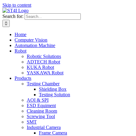
Skip to content
Search for:
Home
Computer Vision
Automation Machine
Robot
Robotic Solutions
ADTECH Robot
KUKA Robot
YASKAWA Robot
Products
Testing Chamber
Shielding Box
Testing Solution
AOI & SPI
ESD Equiment
Cleaning Room
Screwing Tool
SMT
Industrial Camera
Frame Camera