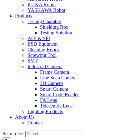
KUKA Robot
YASKAWA Robot
Products
Testing Chamber
Shielding Box
Testing Solution
AOI & SPI
ESD Equiment
Cleaning Room
Screwing Tool
SMT
Industrial Camera
Frame Camera
Line Scan Camera
3D Camera
Smart Camera
Smart Code Reader
FA Lens
Telecentric Lens
Lighting Products
About Us
Contact
Search for: