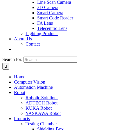
Line Scan Camera
3D Camera
Smart Camera
Smart Code Reader
FA Lens
Telecentric Lens
Lighting Products
About Us
Contact
Search for:
Home
Computer Vision
Automation Machine
Robot
Robotic Solutions
ADTECH Robot
KUKA Robot
YASKAWA Robot
Products
Testing Chamber
Shielding Box