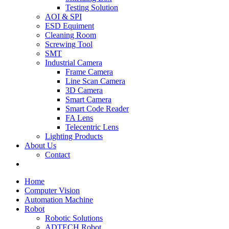
Testing Solution
AOI & SPI
ESD Equiment
Cleaning Room
Screwing Tool
SMT
Industrial Camera
Frame Camera
Line Scan Camera
3D Camera
Smart Camera
Smart Code Reader
FA Lens
Telecentric Lens
Lighting Products
About Us
Contact
Home
Computer Vision
Automation Machine
Robot
Robotic Solutions
ADTECH Robot